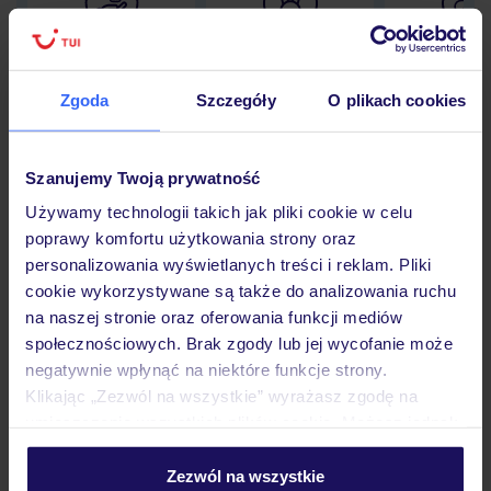
Lider niskich cen
Największe biuro
30 lat w P
podróży w Polsce
Zgoda
Szczegóły
O plikach cookies
Szanujemy Twoją prywatność
Hotel
Używamy technologii takich jak pliki cookie w celu
poprawy komfortu użytkowania strony oraz
personalizowania wyświetlanych treści i reklam. Pliki
Pokoje
cookie wykorzystywane są także do analizowania ruchu
na naszej stronie oraz oferowania funkcji mediów
społecznościowych. Brak zgody lub jej wycofanie może
Wyżywienie
negatywnie wpłynąć na niektóre funkcje strony.
Klikając „Zezwól na wszystkie” wyrażasz zgodę na
umieszczenie wszystkich plików cookie. Możesz jednak
Atrakcje
personalizować swój wybór wchodząc w zakładkę
„Szczegóły”
Zezwól na wszystkie