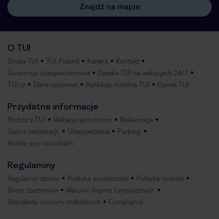
Znajdź na mapie
O TUI
Grupa TUI
TUI Poland
Kariera
Kontakt
Gwarancja ubezpieczeniowa
Opieka TUI na wakacjach 24/7
TUI.cz
Dane osobowe
Aplikacja mobilna TUI
Opinie TUI
Przydatne informacje
Podróż z TUI
Wakacje samolotem
Reklamacje
Status reklamacji
Ubezpieczenia
Parkingi
Hotele przy lotniskach
Regulaminy
Regulamin strony
Polityka prywatności
Polityka cookies
Bilety czarterowe
Warunki imprez turystycznych
Standardy ochrony małoletnich
Compliance