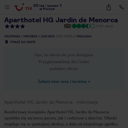
30
1
1
/
23
lat
|
numer
w Polsce
Aparthotel HG Jardin de Menorca
(1057 opinii)
HISZPANIA
MINORKA
SON BOU
KOD HOTELU
MAH25004
POKAŻ NA MAPIE
Ups, ta oferta nie jest dostępna.
Przygotowaliśmy dla Ciebie
podobne oferty:
Zobacz inne ceny i terminy
»
Aparthotel HG Jardin de Menorca
-
informacje
Komfortowy kompleks Aparthotel HG Jardin de Menorca
spodoba się zarówno parom, jak i rodzinom z dziećmi. Obiekt
nute
znajduje się w spokojnej okolicy, z dala od miejskiego zgiełku.