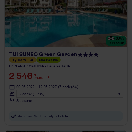
3.9
/5
744
opinie
TUI SUNEO Green Garden
Tylko w TUI
Dla rodzin
HISZPANIA
MAJORKA
CALA RATJADA
2 546
ZŁ
OSOBA
09.05.2027 - 17.05.2027
(7 noclegów)
Gdańsk (11:05)
Śniadanie
darmowe Wi-Fi w całym hotelu