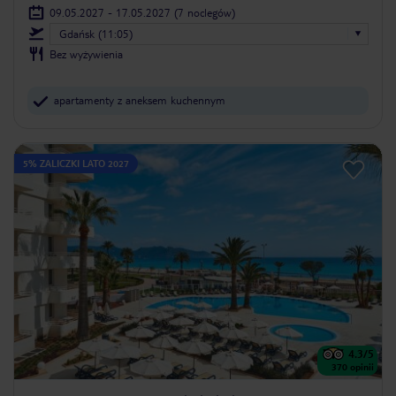
09.05.2027 - 17.05.2027
(7 noclegów)
Gdańsk (11:05)
Bez wyżywienia
apartamenty z aneksem kuchennym
5% ZALICZKI LATO 2027
4.3
/5
370
opinii