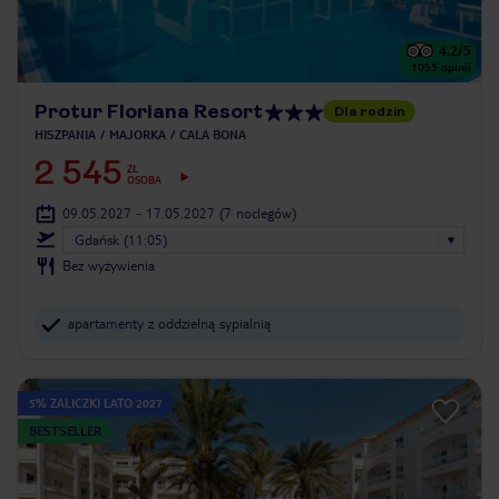
4.2
/5
1055
opinii
Protur Floriana Resort
Dla rodzin
HISZPANIA
MAJORKA
CALA BONA
2 545
ZŁ
OSOBA
09.05.2027 - 17.05.2027
(7 noclegów)
Gdańsk (11:05)
Bez wyżywienia
apartamenty z oddzielną sypialnią
5% ZALICZKI LATO 2027
BESTSELLER