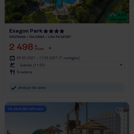
4.2
/5
1634
opinie
Exagon Park
HISZPANIA
MAJORKA
CAN PICAFORT
2 498
ZŁ
OSOBA
09.05.2027 - 17.05.2027
(7 noclegów)
Gdańsk (11:05)
Śniadanie
atrakcje dla dzieci
5% ZALICZKI LATO 2027