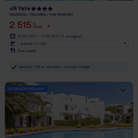
JS Yate
HISZPANIA
MAJORKA
CAN PICAFORT
2 515
ZŁ
OSOBA
09.05.2027 - 17.05.2027
(7 noclegów)
Gdańsk (11:05)
Dwa posiłki
zaledwie 150 m od plaży i centrum miasta
5% ZALICZKI LATO 2027