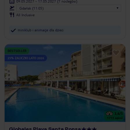
09.05.2027 - 17.05.2027
(7 noclegów)
Gdańsk (11:05)
All Inclusive
miniklub i animacje dla dzieci
BESTSELLER
25% ZALICZKI LATO 2026
3.4
/5
1715
opinii
Globales Playa Santa Ponsa