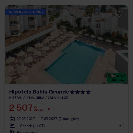
5% ZALICZKI LATO 2027
4.3
/5
808
opinii
Hipotels Bahia Grande
HISZPANIA
MAJORKA
CALA MILLOR
2 507
ZŁ
OSOBA
09.05.2027 - 17.05.2027
(7 noclegów)
Gdańsk (11:05)
Bez wyżywienia