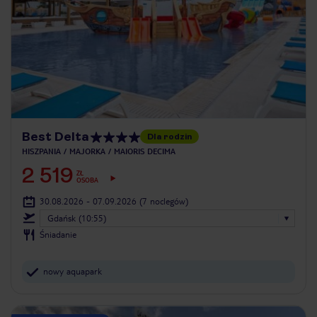
Best Delta
Dla rodzin
HISZPANIA
MAJORKA
MAIORIS DECIMA
2 519
ZŁ
OSOBA
30.08.2026 - 07.09.2026
(7 noclegów)
Gdańsk (10:55)
Śniadanie
nowy aquapark