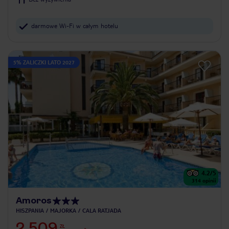
darmowe Wi-Fi w całym hotelu
5% ZALICZKI LATO 2027
4.2
/5
314
opinii
Amoros
HISZPANIA
MAJORKA
CALA RATJADA
2 509
ZŁ