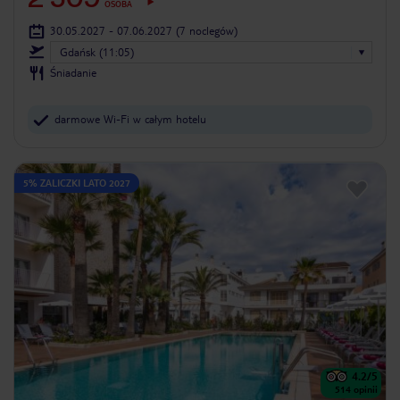
OSOBA
30.05.2027 - 07.06.2027
(7 noclegów)
Gdańsk (11:05)
Śniadanie
darmowe Wi-Fi w całym hotelu
5% ZALICZKI LATO 2027
4.2
/5
514
opinii