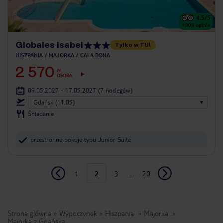
4.5
/5
1303
opinie
Globales Isabel
Tylko w TUI
HISZPANIA
MAJORKA
CALA BONA
2 570
ZŁ
OSOBA
09.05.2027 - 17.05.2027
(7 noclegów)
Gdańsk (11:05)
Śniadanie
przestronne pokoje typu Junior Suite
1
2
3
...
20
Strona główna
Wypoczynek
Hiszpania
Majorka
Majorka z Gdańska