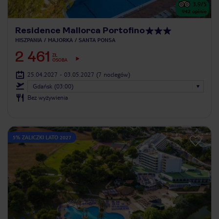
3.9
/5
942
opinie
Residence Mallorca Portofino
HISZPANIA
MAJORKA
SANTA PONSA
2 461
ZŁ
OSOBA
25.04.2027 - 03.05.2027
(7 noclegów)
Gdańsk (03:00)
Bez wyżywienia
5% ZALICZKI LATO 2027