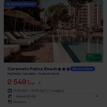
5% ZALICZKI LATO 2027
3.9
/5
415
opinii
Caramelo Palma Beach
Dla dorosłych
HISZPANIA
MAJORKA
PLAYA DE PALMA
2 549
ZŁ
OSOBA
25.04.2027 - 03.05.2027
(7 noclegów)
Gdańsk (03:00)
Śniadanie