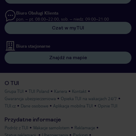
Biuro Obsługi Klienta
pon. – pt. 08:00–22:00, sob. – niedz. 09:00–21:00
Czat w myTUI
Biura stacjonarne
Znajdź na mapie
O TUI
Grupa TUI
TUI Poland
Kariera
Kontakt
Gwarancja ubezpieczeniowa
Opieka TUI na wakacjach 24/7
TUI.cz
Dane osobowe
Aplikacja mobilna TUI
Opinie TUI
Przydatne informacje
Podróż z TUI
Wakacje samolotem
Reklamacje
Status reklamacji
Ubezpieczenia
Parkingi