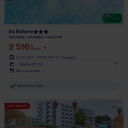
3.5
/5
250
opinii
Es Bolero
HISZPANIA
MAJORKA
CALA D’OR
2 516
ZŁ
OSOBA
25.04.2027 - 03.05.2027
(7 noclegów)
Gdańsk (03:00)
Bez wyżywienia
kameralny hotel
LAST MINUTE