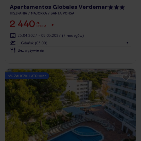
Apartamentos Globales Verdemar
HISZPANIA
MAJORKA
SANTA PONSA
2 440
ZŁ
OSOBA
25.04.2027 - 03.05.2027
(7 noclegów)
Gdańsk (03:00)
Bez wyżywienia
5% ZALICZKI LATO 2027