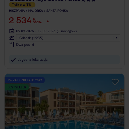
Tylko w TUI
HISZPANIA
MAJORKA
SANTA PONSA
2 534
ZŁ
OSOBA
09.09.2026 - 17.09.2026
(7 noclegów)
Gdańsk (19:35)
Dwa posiłki
dogodna lokalizacja
5% ZALICZKI LATO 2027
BESTSELLER