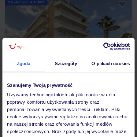
5% ZALICZKI LATO 2027
Zgoda
Szczegóły
O plikach cookies
3.8
/5
150
opinii
Voramar
Szanujemy Twoją prywatność
HISZPANIA
MAJORKA
CALA MILLOR
Używamy technologii takich jak pliki cookie w celu
2 531
ZŁ
poprawy komfortu użytkowania strony oraz
OSOBA
personalizowania wyświetlanych treści i reklam. Pliki
09.05.2027 - 17.05.2027
(7 noclegów)
cookie wykorzystywane są także do analizowania ruchu
Gdańsk (11:05)
na naszej stronie oraz oferowania funkcji mediów
Bez wyżywienia
społecznościowych. Brak zgody lub jej wycofanie może