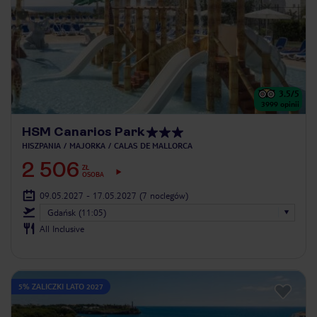
3.5
/5
3999
opinii
HSM Canarios Park
HISZPANIA
MAJORKA
CALAS DE MALLORCA
2 506
ZŁ
OSOBA
09.05.2027 - 17.05.2027
(7 noclegów)
Gdańsk (11:05)
All Inclusive
5% ZALICZKI LATO 2027