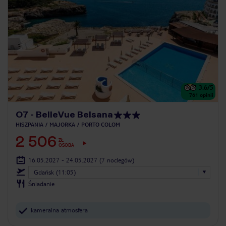
3.6
/5
761
opinii
O7 - BelleVue Belsana
HISZPANIA
MAJORKA
PORTO COLOM
2 506
ZŁ
OSOBA
16.05.2027 - 24.05.2027
(7 noclegów)
Gdańsk (11:05)
Śniadanie
kameralna atmosfera