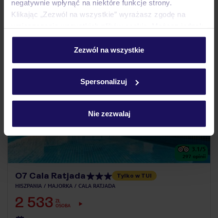
negatywnie wpłynąć na niektóre funkcje strony.
jacuzzi na dachu
Klikając „Zezwól na wszystkie” wyrażasz zgodę na
umieszczenie wszystkich plików cookie. Możesz jednak
personalizować swój wybór wchodząc w zakładkę
5% ZALICZKI LATO 2027
„Szczegóły”
Zezwól na wszystkie
BESTSELLER
Szczegółowe informacje o plikach cookie znajdziesz
w
polityce plików cookies
oraz
polityce prywatności
.
Spersonalizuj
Nie zezwalaj
3.1
/5
297
opinii
O7 Cala Ratjada
Tylko w TUI
HISZPANIA
MAJORKA
CALA RATJADA
2 533
ZŁ
OSOBA