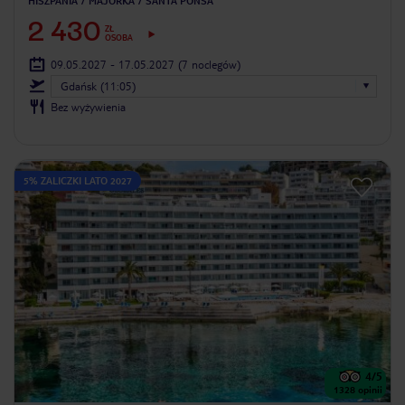
HISZPANIA
MAJORKA
SANTA PONSA
2 430
ZŁ
OSOBA
09.05.2027 - 17.05.2027
(7 noclegów)
Gdańsk (11:05)
Bez wyżywienia
5% ZALICZKI LATO 2027
4
/5
1328
opinii