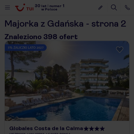
30
1
lat
|
numer
w Polsce
Majorka z Gdańska - strona 2
Znaleziono 398 ofert
5% ZALICZKI LATO 2027
nute
Globales Costa de la Calma