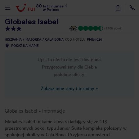
30
1
1
/
20
lat
|
numer
w Polsce
Globales Isabel
(1308 opinii)
HISZPANIA
MAJORKA
CALA BONA
KOD HOTELU
PMI64020
POKAŻ NA MAPIE
Ups, ta oferta nie jest dostępna.
Przygotowaliśmy dla Ciebie
podobne oferty:
Zobacz inne ceny i terminy
»
Globales Isabel
-
informacje
Globales Isabel to kameralny, składający się ze 113
przestronnych pokoi typu Junior Suite kompleks położony w
nute
spokojnej okolicy w Cala Bona. Przyjazna atmosfera i