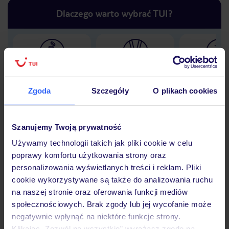
Dlaczego warto wybrać TUI?
Lider niskich cen
Największe biuro
30 lat w P
podróży w Polsce
Zgoda
Szczegóły
O plikach cookies
Szanujemy Twoją prywatność
Hotel
Używamy technologii takich jak pliki cookie w celu
poprawy komfortu użytkowania strony oraz
personalizowania wyświetlanych treści i reklam. Pliki
cookie wykorzystywane są także do analizowania ruchu
Opinie
na naszej stronie oraz oferowania funkcji mediów
społecznościowych. Brak zgody lub jej wycofanie może
negatywnie wpłynąć na niektóre funkcje strony.
Pokoje
Klikając „Zezwól na wszystkie” wyrażasz zgodę na