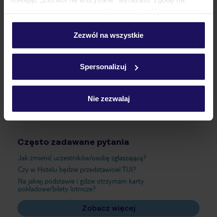
umieszczenie wszystkich plików cookie. Możesz jednak
personalizować swój wybór wchodząc w zakładkę
Wyżywienie
„Szczegóły”
Zezwól na wszystkie
Szczegółowe informacje o plikach cookie znajdziesz
w
polityce plików cookies
oraz
polityce prywatności
.
Atrakcje
Spersonalizuj
Ważne informacje
Nie zezwalaj
Często zadawane pytania
Jak zmienić uczestników/osobę zgłaszającą?
Czy w Hotelu będzie przedstawiciel TUI?
Na jakiej podstawie i gdzie otrzymam karty
pokładowe/bilety lotnicze?
Zobacz więcej