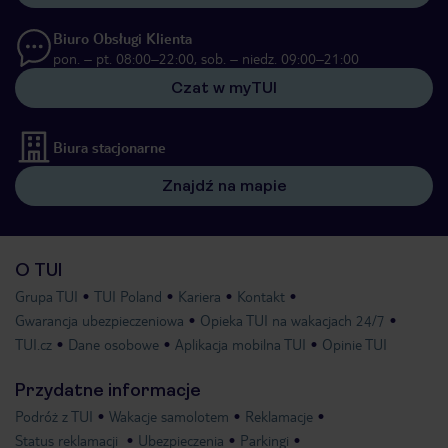
Biuro Obsługi Klienta
pon. – pt. 08:00–22:00, sob. – niedz. 09:00–21:00
Czat w myTUI
Biura stacjonarne
Znajdź na mapie
O TUI
Grupa TUI
TUI Poland
Kariera
Kontakt
Gwarancja ubezpieczeniowa
Opieka TUI na wakacjach 24/7
TUI.cz
Dane osobowe
Aplikacja mobilna TUI
Opinie TUI
Przydatne informacje
Podróż z TUI
Wakacje samolotem
Reklamacje
Status reklamacji
Ubezpieczenia
Parkingi