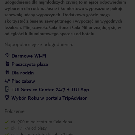
udogodnienia dla najmłodszych czynią to miejsce odpowiednim
wyborem dla rodzin. Jasne i komfortowo wyposażone pokoje
zapewnią udany wypoczynek. Dodatkowo goście mogą
skorzystać z basenu zewnętrznego i wypocząć na wygodnych
leżakach. Miejscowość Cala Bona i Cala Millor znajdują się w
odległości kilkuminutowego spaceru od hotelu.
Najpopularniejsze udogodnienia:
Darmowe Wi-Fi
Piaszczysta plaża
Dla rodzin
Plac zabaw
TUI Service Center 24/7 + TUI App
Wybór Roku w portalu TripAdvisor
Położenie:
ok. 900 m od centrum Cala Bona
ok. 1,1 km od plaży
czas dojazdu z lotniska ok. 70 min