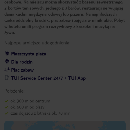
osobowe. Na miejscu można skorzystać z basenu zewnętrznego,
2 kortów tenisowych, jednego z 3 barów, restauracji serwującej
dania kuchni międzynarodowej lub pizzerii. Na najmłodszych
czeka oddzielny brodzik, plac zabaw i zajęcia w miniklubie. Pobyt
w hotelu umili program rozrywkowy z karaoke i muzyką na
żywo.
Najpopularniejsze udogodnienia:
Piaszczysta plaża
Dla rodzin
Plac zabaw
TUI Service Center 24/7 + TUI App
Położenie:
ok. 300 m od centrum
ok. 600 m od plaży
czas dojazdu z lotniska ok. 70 min