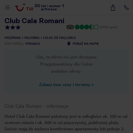
30
1
1
/
32
lat
|
numer
w Polsce
Club Cala Romani
(5305 opinii)
HISZPANIA
MAJORKA
CALAS DE MALLORCA
KOD HOTELU
PMI58035
POKAŻ NA MAPIE
Ups, ta oferta nie jest dostępna.
Przygotowaliśmy dla Ciebie
podobne oferty:
Zobacz inne ceny i terminy
»
Club Cala Romani
-
informacje
Hotel Club Cala Romani położony jest w odległości ok. 300 m od
centrum miasta i ok. 600 m od piaszczystej, publicznej plaży.
nute
Goście mają do wyboru komfortowe apartamenty lub pokoje 2-