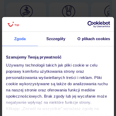
Lider niskich cen
Największe biuro
30 lat w P
podróży w Polsce
Zgoda
Szczegóły
O plikach cookies
Szanujemy Twoją prywatność
Hotel
Używamy technologii takich jak pliki cookie w celu
poprawy komfortu użytkowania strony oraz
Opinie
personalizowania wyświetlanych treści i reklam. Pliki
cookie wykorzystywane są także do analizowania ruchu
na naszej stronie oraz oferowania funkcji mediów
Pokoje
społecznościowych. Brak zgody lub jej wycofanie może
negatywnie wpłynąć na niektóre funkcje strony.
Klikając „Zezwól na wszystkie” wyrażasz zgodę na
umieszczenie wszystkich plików cookie. Możesz jednak