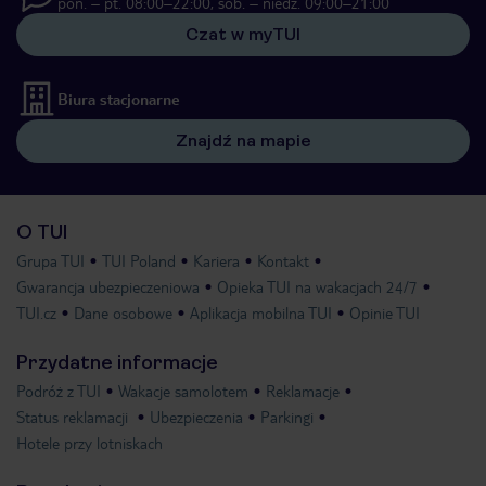
pon. – pt. 08:00–22:00, sob. – niedz. 09:00–21:00
Czat w myTUI
Biura stacjonarne
Znajdź na mapie
O TUI
Grupa TUI
TUI Poland
Kariera
Kontakt
Gwarancja ubezpieczeniowa
Opieka TUI na wakacjach 24/7
TUI.cz
Dane osobowe
Aplikacja mobilna TUI
Opinie TUI
Przydatne informacje
Podróż z TUI
Wakacje samolotem
Reklamacje
Status reklamacji
Ubezpieczenia
Parkingi
Hotele przy lotniskach