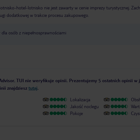
e lotnisko-hotel-lotnisko nie jest zawarty w cenie imprezy turystycznej. Za
ługi dodatkowej w trakcie procesu zakupowego.
y dla osób z niepełnosprawnościami
dvisor. TUI nie weryfikuje opinii. Prezentujemy 5 ostatnich opinii w 
nii znajdziesz
tutaj
.
Lokalizacja
Obsł
Jakość noclegu
Wart
Pokoje
Czys