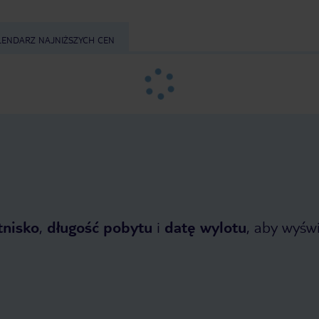
LENDARZ NAJNIŻSZYCH CEN
tnisko
,
długość pobytu
i
datę wylotu
, aby wyświe