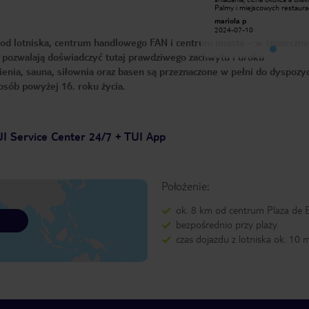
Palmy i miejscowych restauracji.
Palmy i miejscowych restaurac
Hotel czysty, miła obsługa, polecamy
Hotel czysty, miła obsługa, p
mariola p
mariola p
!
!
2024-07-10
2024-07-10
 od lotniska, centrum handlowego FAN i centrum miasta – w słoneczne
 pozwalają doświadczyć tutaj prawdziwego zachwytu i uroku
nia, sauna, siłownia oraz basen są przeznaczone w pełni do dyspozycj
osób powyżej 16. roku życia.
I Service Center 24/7 + TUI App
Położenie:
ok. 8 km od centrum Plaza de 
bezpośrednio przy plaży
czas dojazdu z lotniska ok. 10 