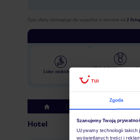
Opis oferty obowiązuje dla wyjazdów w terminie
od
2 list
Największe biuro podr
Lider niskich cen
w Polsce
Zgoda
Hotel
Opinie
top
Szanujemy Twoją prywatno
Hotel
Używamy technologii takich 
wyświetlanych treści i rekla