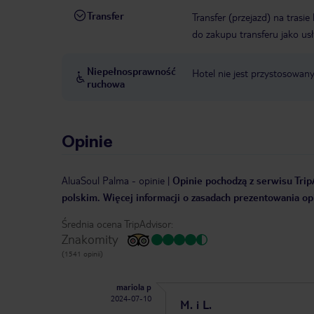
Transfer
Transfer (przejazd) na trasi
do zakupu transferu jako us
Niepełnosprawność
Hotel nie jest przystosowan
ruchowa
Opinie
AluaSoul Palma
-
opinie
|
Opinie pochodzą z serwisu TripA
polskim. Więcej informacji o zasadach prezentowania opi
Średnia ocena TripAdvisor:
Znakomity
(1541 opinii)
mariola p
2024-07-10
M. i L.