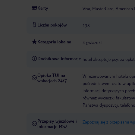
Karty
Visa, MasterCard, American 
Liczba pokojów
138
Kategoria lokalna
4 gwiazdki
Dodatkowe informacje
hotel akceptuje psy: za opł
Opieka TUI na
W rezerwowanym hotelu opiek
wakacjach 24/7
pośrednictwem czatu w aplik
informacji dotyczących prze
również wycieczki fakultaty
Państwa dyspozycji: telefon
Przepisy wjazdowe i
Zapoznaj się z przepisami w
informacje MSZ