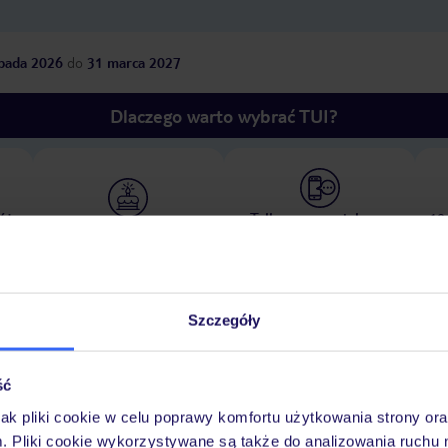
opada 2026
do
31 marca 2027
Dlaczego warto wybrać TUI?
óży
Tylko u nas opieka na
10
30 lat w Polsce
wakacjach 24/7
Szczegóły
Ważn
Pokoje
Wyżywienie
Atrakcje
infor
ść
jak pliki cookie w celu poprawy komfortu użytkowania strony or
m. Pliki cookie wykorzystywane są także do analizowania ruchu 