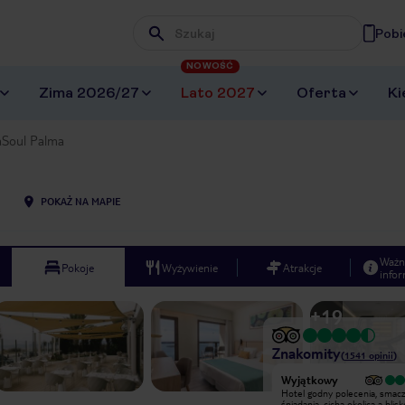
Pobi
Wpisz frazę, której szukasz
NOWOŚĆ
Zima 2026/27
Lato 2027
Oferta
Ki
aSoul Palma
POKAŻ NA MAPIE
Ważn
Pokoje
Wyżywienie
Atrakcje
infor
+
19
Znakomity
(
1541
opinii
)
Wyjątkowy
Wyjątkowy
Hotel godny polecenia, smaczne
Hotel godny polecenia, smac
śniadania, cicha okolica a blisko
śniadania, cicha okolica a blisk