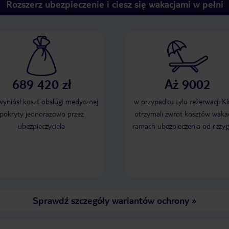
Rozszerz ubezpieczenie i ciesz się wakacjami w pełni
689 420 zł
Aż 9002
 wyniósł koszt obsługi medycznej
w przypadku tylu rezerwacji Kl
pokryty jednorazowo przez
otrzymali zwrot kosztów wakac
ubezpieczyciela
ramach ubezpieczenia od rezyg
Sprawdź szczegóły wariantów ochrony
»