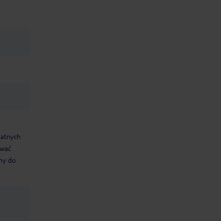
datnych
ować
śmy do