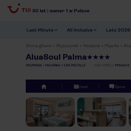
30
lat
|
numer
1
w Polsce
Last Minute
All Inclusive
Lato 2026
Strona główna
Wypoczynek
Hiszpania
Majorka
Alu
AluaSoul Palma
HISZPANIA
MAJORKA
CAN PASTILLA
KOD HOTELU
PMI42019
Hotel
Opinie
top
Previous slide