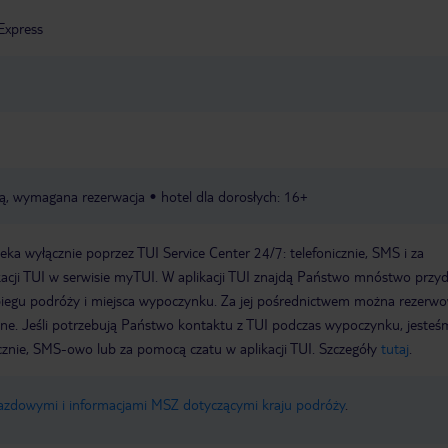
Express
atą, wymagana rezerwacja
hotel dla dorosłych: 16+
a wyłącznie poprzez TUI Service Center 24/7: telefonicznie, SMS i za
acji TUI w serwisie myTUI. W aplikacji TUI znajdą Państwo mnóstwo przy
biegu podróży i miejsca wypoczynku. Za jej pośrednictwem można rezerw
wne. Jeśli potrzebują Państwo kontaktu z TUI podczas wypoczynku, jeste
icznie, SMS-owo lub za pomocą czatu w aplikacji TUI. Szczegóły
tutaj
.
jazdowymi i informacjami MSZ dotyczącymi kraju podróży
.