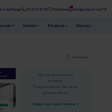
erz aplikację
22 270 31 20
Ulubione
Zaloguj się do myTUI
erunki
Hotele
Atrakcje
Więcej
Udostępnij
e
Ups, ta oferta nie jest
macje
1
/
25
dostępna.
Next slide
Przygotowaliśmy dla Ciebie
podobne oferty:
Zobacz inne ceny i terminy
»
Wyjątkowy
zne
Hotel godny polecenia, smaczne
o
śniadania, cicha okolica a blisko