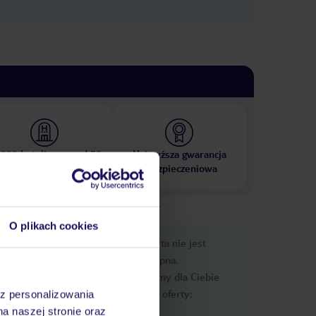
 000 hoteli w ponad 50
Najwyższa gwarancja
krajach
ubezpieczeniowa
O plikach cookies
e
Ups, ta oferta nie jest
macje
dostępna.
Przygotowaliśmy dla Ciebie
podobne oferty:
az personalizowania
na naszej stronie oraz