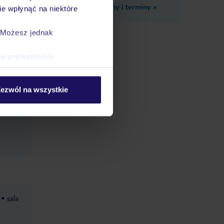
Zobacz inne ceny i terminy
»
e wpłynąć na niektóre
ęczniki
. Możesz jednak
ce prywatności
.
styczeń
iki:
ezwól na wszystkie
sala