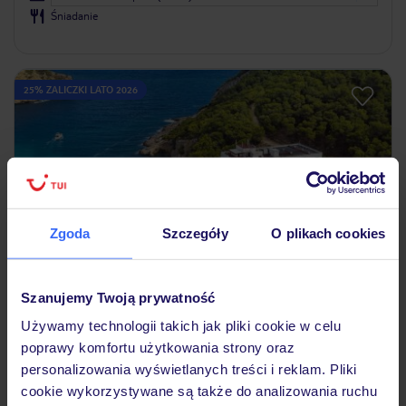
Śniadanie
25% ZALICZKI LATO 2026
Zgoda
Szczegóły
O plikach cookies
4.2
/5
Szanujemy Twoją prywatność
2972
opinie
Używamy technologii takich jak pliki cookie w celu
Palladium Hotel Cala LLonga
poprawy komfortu użytkowania strony oraz
HISZPANIA
IBIZA
CALA LLONGA
personalizowania wyświetlanych treści i reklam. Pliki
5 633
ZŁ
cookie wykorzystywane są także do analizowania ruchu
OSOBA