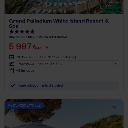
4.4
/5
4961
opinii
Grand Palladium White Island Resort &
Spa
HISZPANIA
IBIZA
PLAYA D'EN BOSSA
5 987
ZŁ
OSOBA
28.05.2027 - 04.06.2027
(7 noclegów)
Warszawa-Chopina (13:50)
All Inclusive
liczne udogodnienia dla dzieci
5% ZALICZKI LATO 2027