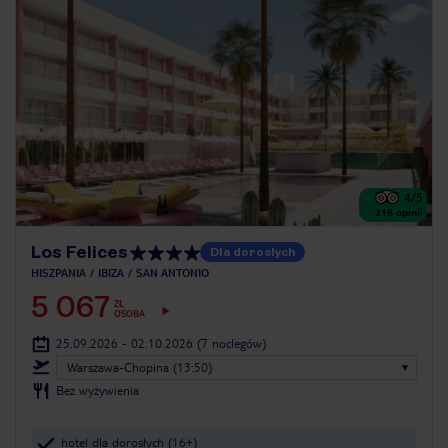
4
/5
218
opinii
Los Felices
Dla dorosłych
HISZPANIA
IBIZA
SAN ANTONIO
5 067
ZŁ
OSOBA
25.09.2026 - 02.10.2026
(7 noclegów)
Warszawa-Chopina (13:50)
Bez wyżywienia
hotel dla dorosłych (16+)