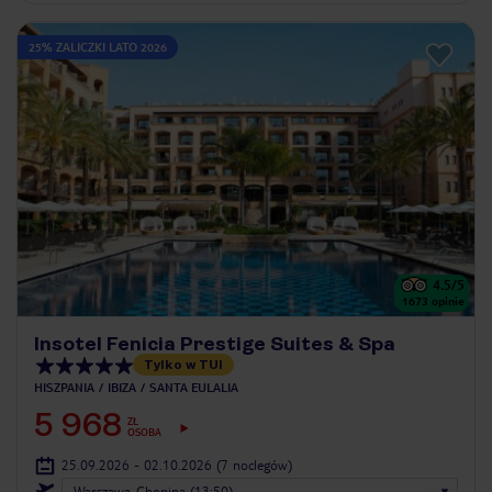
25% ZALICZKI LATO 2026
4.5
/5
1673
opinie
Insotel Fenicia Prestige Suites & Spa
Tylko w TUI
HISZPANIA
IBIZA
SANTA EULALIA
5 968
ZŁ
OSOBA
25.09.2026 - 02.10.2026
(7 noclegów)
Warszawa-Chopina (13:50)