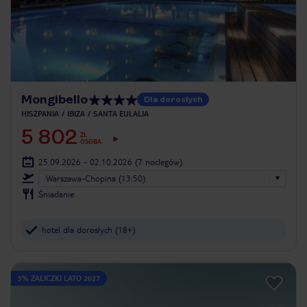
Mongibello
Dla dorosłych
HISZPANIA
IBIZA
SANTA EULALIA
5 802
ZŁ
OSOBA
25.09.2026 - 02.10.2026
(7 noclegów)
Warszawa-Chopina (13:50)
Śniadanie
hotel dla dorosłych (18+)
5% ZALICZKI LATO 2027