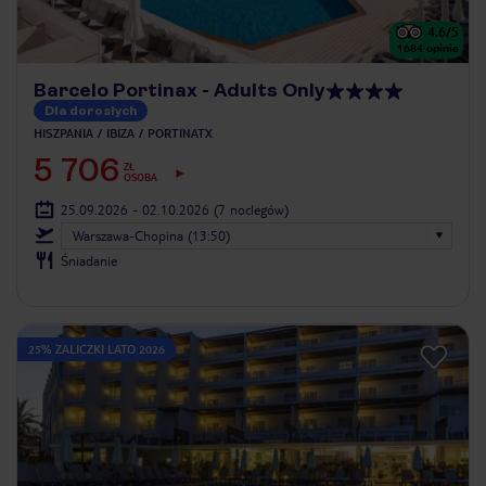
4.6
/5
1684
opinie
Barcelo Portinax - Adults Only
Dla dorosłych
HISZPANIA
IBIZA
PORTINATX
5 706
ZŁ
OSOBA
25.09.2026 - 02.10.2026
(7 noclegów)
Warszawa-Chopina (13:50)
Śniadanie
25% ZALICZKI LATO 2026