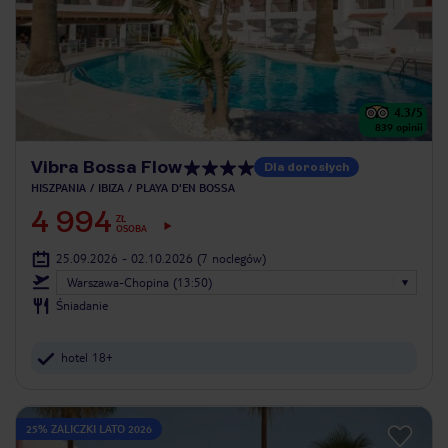
4.3
/5
839
opinii
Vibra Bossa Flow
Dla dorosłych
HISZPANIA
IBIZA
PLAYA D'EN BOSSA
4 994
ZŁ
OSOBA
25.09.2026 - 02.10.2026
(7 noclegów)
Warszawa-Chopina (13:50)
Śniadanie
hotel 18+
25% ZALICZKI LATO 2026