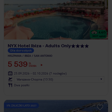
4.4
/5
3037
opinii
NYX Hotel Ibiza - Adults Only
Dla dorosłych
HISZPANIA
IBIZA
SAN ANTONIO
5 539
ZŁ
OSOBA
25.09.2026 - 02.10.2026
(7 noclegów)
Warszawa-Chopina (13:50)
Dwa posiłki
5% ZALICZKI LATO 2027