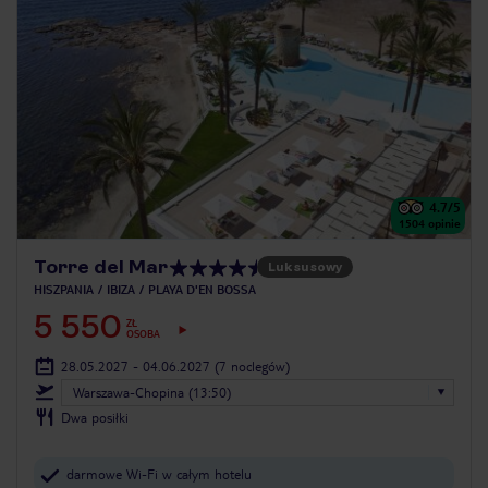
4.7
/5
1504
opinie
Torre del Mar
Luksusowy
HISZPANIA
IBIZA
PLAYA D'EN BOSSA
5 550
ZŁ
OSOBA
28.05.2027 - 04.06.2027
(7 noclegów)
Warszawa-Chopina (13:50)
Dwa posiłki
darmowe Wi-Fi w całym hotelu