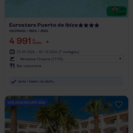
3
/5
17
opinii
Eurostars Puerto de Ibiza
HISZPANIA
IBIZA
IBIZA
4 991
ZŁ
OSOBA
25.09.2026 - 02.10.2026
(7 noclegów)
Warszawa-Chopina (13:50)
Bez wyżywienia
taras i basen na dachu
25% ZALICZKI LATO 2026