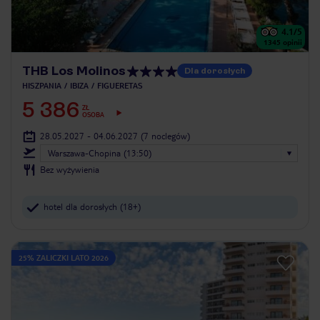
4.1
/5
1345
opinii
THB Los Molinos
Dla dorosłych
HISZPANIA
IBIZA
FIGUERETAS
5 386
ZŁ
OSOBA
28.05.2027 - 04.06.2027
(7 noclegów)
Warszawa-Chopina (13:50)
Bez wyżywienia
hotel dla dorosłych (18+)
25% ZALICZKI LATO 2026