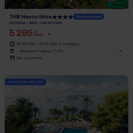
4.5
/5
469
opinii
THB Naeco Ibiza
Dla dorosłych
HISZPANIA
IBIZA
SAN ANTONIO
5 295
ZŁ
OSOBA
28.08.2026 - 04.09.2026
(7 noclegów)
Warszawa-Chopina (13:50)
Bez wyżywienia
5% ZALICZKI LATO 2027