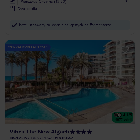
Warszawa-Chopina (13:50)
Dwa posiłki
hotel uznawany za jeden z najlepszych na Formenterze
25% ZALICZKI LATO 2026
4.1
/5
4877
opinii
Vibra The New Algarb
HISZPANIA
IBIZA
PLAYA D'EN BOSSA