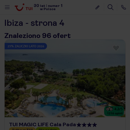
30
1
lat
|
numer
w Polsce
Ibiza - strona 4
Znaleziono 96 ofert
25% ZALICZKI LATO 2026
4.2
/5
1216
opinii
nute
TUI MAGIC LIFE Cala Pada
Tylko w TUI
Dla rodzin