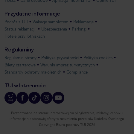
TUI.cz
Dane osobowe
Aplikacja mobilna TUI
Opinie TUI
Przydatne informacje
Podróż z TUI
Wakacje samolotem
Reklamacje
Status reklamacji
Ubezpieczenia
Parkingi
Hotele przy lotniskach
Regulaminy
Regulamin strony
Polityka prywatności
Polityka cookies
Bilety czarterowe
Warunki imprez turystycznych
Standardy ochrony małoletnich
Compliance
TUI w Internecie
Prezentowane na stronie internetowej tui.pl ogłoszenia, reklamy, cenniki i
informacje nie stanowią oferty w rozumieniu przepisów Kodeksu Cywilnego.
Copyright Biuro podróży TUI 2026