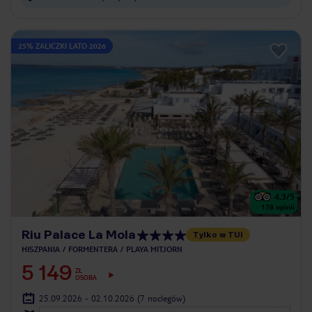
25% ZALICZKI LATO 2026
4.3
/5
178
opinii
Riu Palace La Mola
Tylko w TUI
HISZPANIA
FORMENTERA
PLAYA MITJORN
5 149
ZŁ
OSOBA
25.09.2026 - 02.10.2026
(7 noclegów)