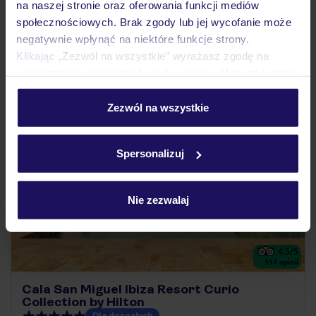
na naszej stronie oraz oferowania funkcji mediów
25.09.2026 - 02.10.2026
(7 noclegów)
społecznościowych. Brak zgody lub jej wycofanie może
Warszawa-Chopina (13:50)
negatywnie wpłynąć na niektóre funkcje strony.
Dwa posiłki
Klikając „Zezwól na wszystkie” wyrażasz zgodę na
umieszczenie wszystkich plików cookie. Możesz jednak
personalizować swój wybór wchodząc w zakładkę
5% ZALICZKI LATO 2027
„Szczegóły”
Zezwól na wszystkie
Szczegółowe informacje o plikach cookie znajdziesz
w
polityce plików cookies
oraz
polityce prywatności
.
Spersonalizuj
Nie zezwalaj
4.5
/5
557
opinii
Cala San Miguel Ibiza Resort Curio
Collection by Hilton
Dla dorosłych