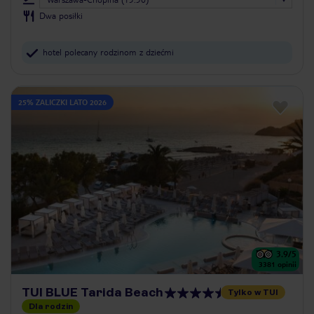
Dwa posiłki
hotel polecany rodzinom z dziećmi
25% ZALICZKI LATO 2026
3.9
/5
3381
opinii
TUI BLUE Tarida Beach
Tylko w TUI
Dla rodzin