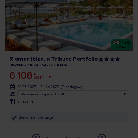
4.8
/5
559
opinii
Riomar Ibiza, a Tribute Portfolio
HISZPANIA
IBIZA
SANTA EULALIA
6 108
ZŁ
OSOBA
28.05.2027 - 04.06.2027
(7 noclegów)
Warszawa-Chopina (13:50)
Śniadanie
doskonała lokalizacja