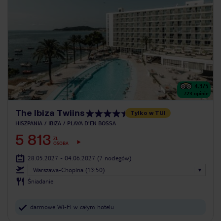
4.3
/5
723
opinie
The Ibiza Twiins
Tylko w TUI
HISZPANIA
IBIZA
PLAYA D'EN BOSSA
5 813
ZŁ
OSOBA
28.05.2027 - 04.06.2027
(7 noclegów)
Warszawa-Chopina (13:50)
Śniadanie
darmowe Wi-Fi w całym hotelu