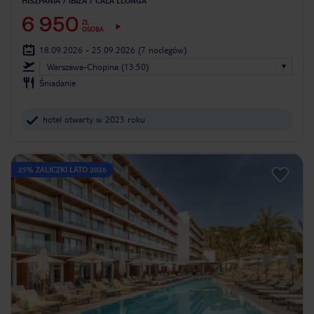
HISZPANIA
IBIZA
CALA LLONGA
6 950
ZŁ
OSOBA
18.09.2026 - 25.09.2026
(7 noclegów)
Warszawa-Chopina (13:50)
Śniadanie
hotel otwarty w 2023 roku
25% ZALICZKI LATO 2026