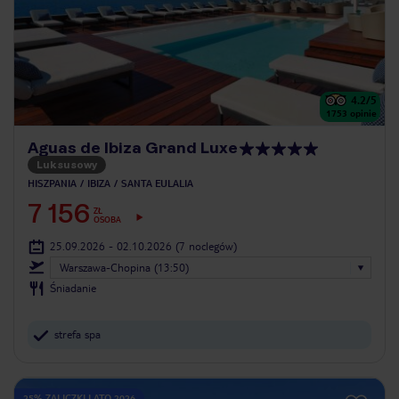
4.2
/5
1753
opinie
Aguas de Ibiza Grand Luxe
Luksusowy
HISZPANIA
IBIZA
SANTA EULALIA
7 156
ZŁ
OSOBA
25.09.2026 - 02.10.2026
(7 noclegów)
Warszawa-Chopina (13:50)
Śniadanie
strefa spa
25% ZALICZKI LATO 2026