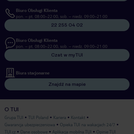
Biuro Obsługi Klienta
pon. – pt. 08:00–22:00, sob. – niedz. 09:00–21:00
22 255 04 02
Biuro Obsługi Klienta
pon. – pt. 08:00–22:00, sob. – niedz. 09:00–21:00
Czat w myTUI
Biura stacjonarne
Znajdź na mapie
O TUI
Grupa TUI
TUI Poland
Kariera
Kontakt
Gwarancja ubezpieczeniowa
Opieka TUI na wakacjach 24/7
TUI.cz
Dane osobowe
Aplikacja mobilna TUI
Opinie TUI