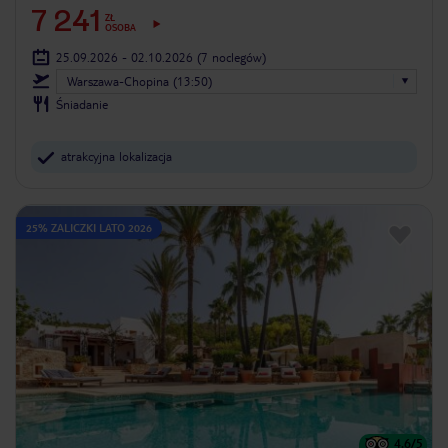
7 241
ZŁ
OSOBA
25.09.2026 - 02.10.2026
(7 noclegów)
Warszawa-Chopina (13:50)
Śniadanie
atrakcyjna lokalizacja
25% ZALICZKI LATO 2026
4.6
/5