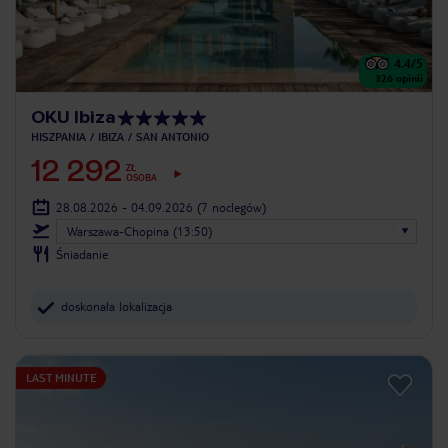
4.4
/5
326
opinii
OKU Ibiza
HISZPANIA
IBIZA
SAN ANTONIO
12 292
ZŁ
OSOBA
28.08.2026 - 04.09.2026
(7 noclegów)
Warszawa-Chopina (13:50)
Śniadanie
doskonała lokalizacja
LAST MINUTE