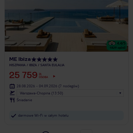
4.4
/5
1829
opinii
ME Ibiza
HISZPANIA
IBIZA
SANTA EULALIA
25 759
ZŁ
OSOBA
28.08.2026 - 04.09.2026
(7 noclegów)
Warszawa-Chopina (13:50)
Śniadanie
darmowe Wi-Fi w całym hotelu