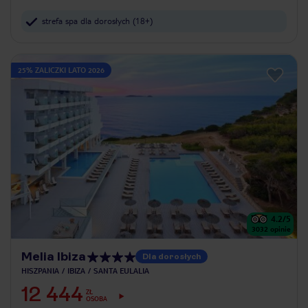
strefa spa dla dorosłych (18+)
25% ZALICZKI LATO 2026
4.2
/5
3032
opinie
Melia Ibiza
Dla dorosłych
HISZPANIA
IBIZA
SANTA EULALIA
12 444
ZŁ
OSOBA