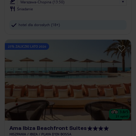
Warszawa-Chopina (13:50)
Śniadanie
hotel dla dorosłych (18+)
25% ZALICZKI LATO 2026
3.8
/5
21
opinii
Ama Ibiza Beachfront Suites
HISZPANIA
IBIZA
PLAYA D'EN BOSSA