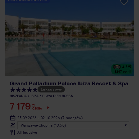
4.5
/5
8247
opinii
Grand Palladium Palace Ibiza Resort & Spa
Luksusowy
HISZPANIA
IBIZA
PLAYA D'EN BOSSA
7 179
ZŁ
OSOBA
25.09.2026 - 02.10.2026
(7 noclegów)
Warszawa-Chopina (13:50)
All Inclusive