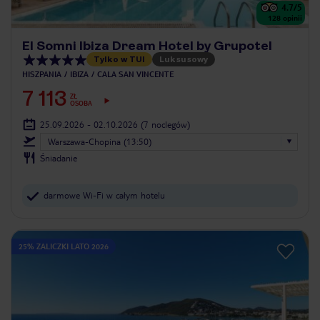
4.7
/5
128
opinii
El Somni Ibiza Dream Hotel by Grupotel
Tylko w TUI
Luksusowy
HISZPANIA
IBIZA
CALA SAN VINCENTE
7 113
ZŁ
OSOBA
25.09.2026 - 02.10.2026
(7 noclegów)
Warszawa-Chopina (13:50)
Śniadanie
darmowe Wi-Fi w całym hotelu
25% ZALICZKI LATO 2026