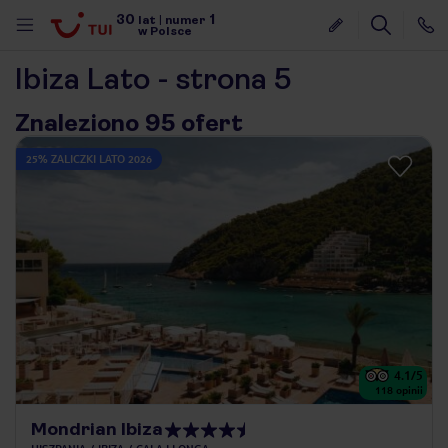
30
1
lat
|
numer
w Polsce
Ibiza Lato - strona 5
Znaleziono 95 ofert
25% ZALICZKI LATO 2026
4.1
/5
118
opinii
nute
Mondrian Ibiza