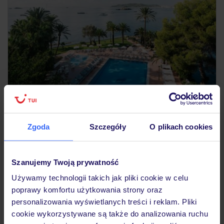
4.1
/5
1345
opinii
THB Los Molinos
Dla dorosłych
Zgoda
Szczegóły
O plikach cookies
HISZPANIA
IBIZA
FIGUERETAS
7 951
ZŁ
OSOBA
Szanujemy Twoją prywatność
11.09.2026 - 18.09.2026
(7 noclegów)
Warszawa-Chopina (13:50)
Używamy technologii takich jak pliki cookie w celu
Bez wyżywienia
poprawy komfortu użytkowania strony oraz
personalizowania wyświetlanych treści i reklam. Pliki
hotel dla dorosłych (18+)
cookie wykorzystywane są także do analizowania ruchu