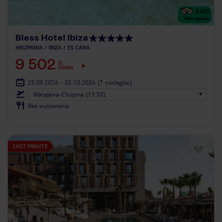
4.6
/5
984
opinie
Bless Hotel Ibiza
HISZPANIA
IBIZA
ES CANA
9 502
ZŁ
OSOBA
25.09.2026 - 02.10.2026
(7 noclegów)
Warszawa-Chopina (13:50)
Bez wyżywienia
LAST MINUTE