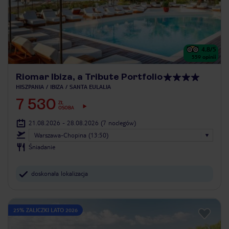
4.8
/5
559
opinii
Riomar Ibiza, a Tribute Portfolio
HISZPANIA
IBIZA
SANTA EULALIA
7 530
ZŁ
OSOBA
21.08.2026 - 28.08.2026
(7 noclegów)
Warszawa-Chopina (13:50)
Śniadanie
doskonała lokalizacja
25% ZALICZKI LATO 2026