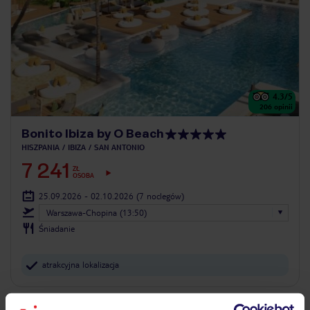
4.3
/5
206
opinii
Bonito Ibiza by O Beach
HISZPANIA
IBIZA
SAN ANTONIO
7 241
ZŁ
OSOBA
25.09.2026 - 02.10.2026
(7 noclegów)
Warszawa-Chopina (13:50)
Śniadanie
atrakcyjna lokalizacja