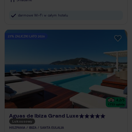
darmowe Wi-Fi w całym hotelu
25% ZALICZKI LATO 2026
4.2
/5
1753
opinie
Aguas de Ibiza Grand Luxe
Luksusowy
HISZPANIA
IBIZA
SANTA EULALIA