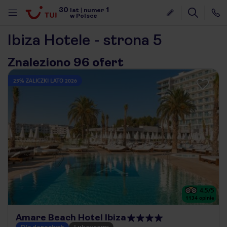
30
1
lat
|
numer
w Polsce
Ibiza Hotele - strona 5
Znaleziono 96 ofert
25% ZALICZKI LATO 2026
4.5
/5
1134
opinie
nute
Amare Beach Hotel Ibiza
Dla dorosłych
Luksusowy