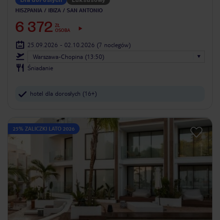
HISZPANIA
IBIZA
SAN ANTONIO
6 372
ZŁ
OSOBA
25.09.2026 - 02.10.2026
(7 noclegów)
Warszawa-Chopina (13:50)
Śniadanie
hotel dla dorosłych (16+)
25% ZALICZKI LATO 2026