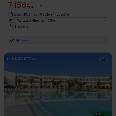
7 156
ZŁ
OSOBA
25.09.2026 - 02.10.2026
(7 noclegów)
Warszawa-Chopina (13:50)
Śniadanie
strefa spa
5% ZALICZKI LATO 2027
4.5
/5