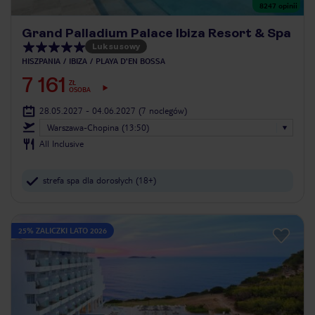
8247
opinii
Grand Palladium Palace Ibiza Resort & Spa
Luksusowy
HISZPANIA
IBIZA
PLAYA D'EN BOSSA
7 161
ZŁ
OSOBA
28.05.2027 - 04.06.2027
(7 noclegów)
Warszawa-Chopina (13:50)
All Inclusive
strefa spa dla dorosłych (18+)
25% ZALICZKI LATO 2026