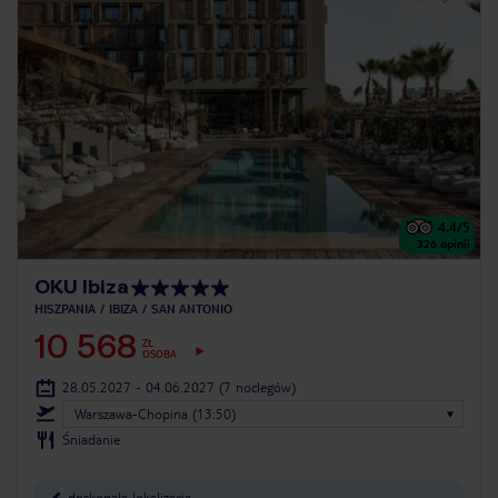
4.4
/5
326
opinii
OKU Ibiza
HISZPANIA
IBIZA
SAN ANTONIO
10 568
ZŁ
OSOBA
28.05.2027 - 04.06.2027
(7 noclegów)
Warszawa-Chopina (13:50)
Śniadanie
doskonała lokalizacja