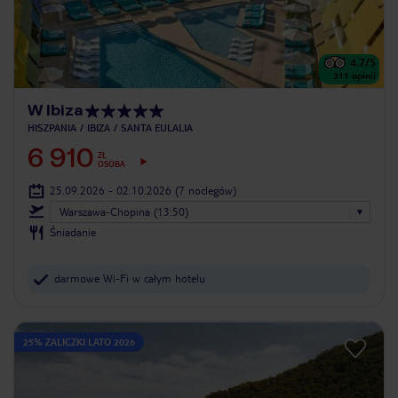
4.7
/5
311
opinii
W Ibiza
HISZPANIA
IBIZA
SANTA EULALIA
6 910
ZŁ
OSOBA
25.09.2026 - 02.10.2026
(7 noclegów)
Warszawa-Chopina (13:50)
Śniadanie
darmowe Wi-Fi w całym hotelu
25% ZALICZKI LATO 2026