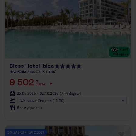
4.6
/5
984
opinie
Bless Hotel Ibiza
HISZPANIA
IBIZA
ES CANA
9 502
ZŁ
OSOBA
25.09.2026 - 02.10.2026
(7 noclegów)
Warszawa-Chopina (13:50)
Bez wyżywienia
5% ZALICZKI LATO 2027