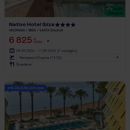
4.2
/5
182
opinie
Nativo Hotel Ibiza
HISZPANIA
IBIZA
SANTA EULALIA
6 825
ZŁ
OSOBA
04.09.2026 - 11.09.2026
(7 noclegów)
Warszawa-Chopina (13:50)
Śniadanie
25% ZALICZKI LATO 2026