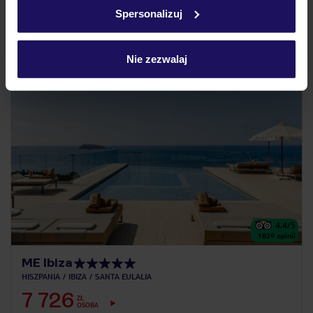
w
polityce plików cookies
oraz
polityce prywatności
.
Spersonalizuj
kameralna atmosfera i przyjazne wnętrza
Nie zezwalaj
5% ZALICZKI LATO 2027
4.4
/5
1829
opinii
ME Ibiza
HISZPANIA
IBIZA
SANTA EULALIA
7 726
ZŁ
OSOBA