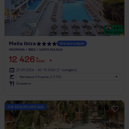
4.2
/5
3032
opinie
Melia Ibiza
Dla dorosłych
HISZPANIA
IBIZA
SANTA EULALIA
12 426
ZŁ
OSOBA
25.09.2026 - 02.10.2026
(7 noclegów)
Warszawa-Chopina (13:50)
Śniadanie
25% ZALICZKI LATO 2026