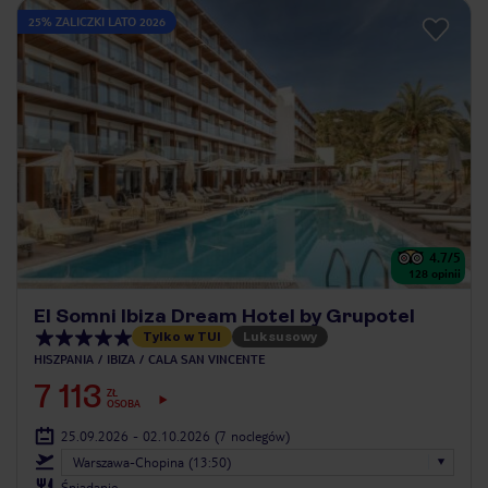
25% ZALICZKI LATO 2026
4.7
/5
128
opinii
El Somni Ibiza Dream Hotel by Grupotel
Tylko w TUI
Luksusowy
HISZPANIA
IBIZA
CALA SAN VINCENTE
7 113
ZŁ
OSOBA
25.09.2026 - 02.10.2026
(7 noclegów)
Warszawa-Chopina (13:50)
Śniadanie