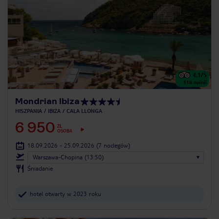
4.1
/5
118
opinii
Mondrian Ibiza
HISZPANIA
IBIZA
CALA LLONGA
6 950
ZŁ
OSOBA
18.09.2026 - 25.09.2026
(7 noclegów)
Warszawa-Chopina (13:50)
Śniadanie
hotel otwarty w 2023 roku