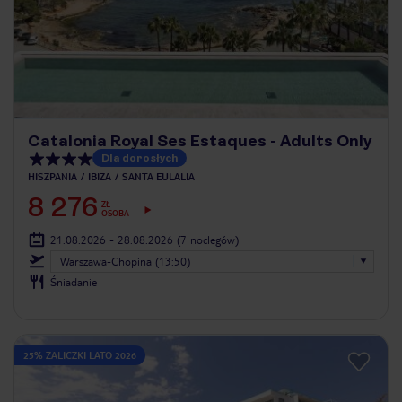
Catalonia Royal Ses Estaques - Adults Only
Dla dorosłych
HISZPANIA
IBIZA
SANTA EULALIA
8 276
ZŁ
OSOBA
21.08.2026 - 28.08.2026
(7 noclegów)
Warszawa-Chopina (13:50)
Śniadanie
25% ZALICZKI LATO 2026