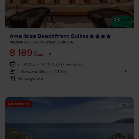
3.8
/5
21
opinii
Ama Ibiza Beachfront Suites
HISZPANIA
IBIZA
PLAYA D'EN BOSSA
8 189
ZŁ
OSOBA
25.09.2026 - 02.10.2026
(7 noclegów)
Warszawa-Chopina (13:50)
Bez wyżywienia
LAST MINUTE