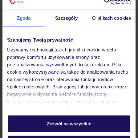
25% ZALICZKI LATO 2026
Zgoda
Szczegóły
O plikach cookies
Szanujemy Twoją prywatność
Używamy technologii takich jak pliki cookie w celu
poprawy komfortu użytkowania strony oraz
personalizowania wyświetlanych treści i reklam. Pliki
4.6
/5
cookie wykorzystywane są także do analizowania ruchu
330
opinii
na naszej stronie oraz oferowania funkcji mediów
Can Lluc Boutique Country Hotel & Villas
społecznościowych. Brak zgody lub jej wycofanie może
negatywnie wpłynąć na niektóre funkcje strony.
HISZPANIA
IBIZA
SAN RAFAEL
Klikając „Zezwól na wszystkie” wyrażasz zgodę na
7 411
ZŁ
umieszczenie wszystkich plików cookie. Możesz jednak
OSOBA
personalizować swój wybór wchodząc w zakładkę
04.09.2026 - 11.09.2026
(7 noclegów)
„Szczegóły”
Zezwól na wszystkie
Warszawa-Chopina (13:50)
Szczegółowe informacje o plikach cookie znajdziesz
Śniadanie