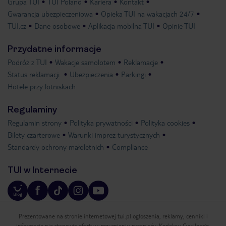
Grupa TUI
TUI Poland
Kariera
Kontakt
Gwarancja ubezpieczeniowa
Opieka TUI na wakacjach 24/7
TUI.cz
Dane osobowe
Aplikacja mobilna TUI
Opinie TUI
Przydatne informacje
Podróż z TUI
Wakacje samolotem
Reklamacje
Status reklamacji
Ubezpieczenia
Parkingi
Hotele przy lotniskach
Regulaminy
Regulamin strony
Polityka prywatności
Polityka cookies
Bilety czarterowe
Warunki imprez turystycznych
Standardy ochrony małoletnich
Compliance
TUI w Internecie
Prezentowane na stronie internetowej tui.pl ogłoszenia, reklamy, cenniki i
informacje nie stanowią oferty w rozumieniu przepisów Kodeksu Cywilnego.