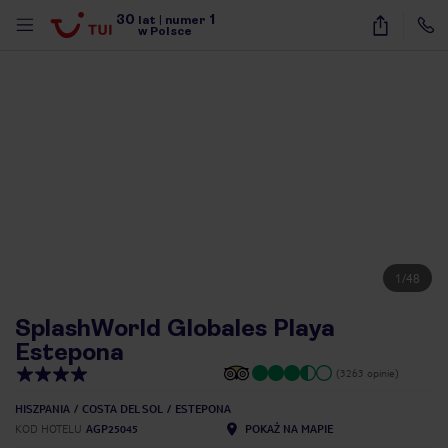
30
1
lat
|
numer
w Polsce
1
/
48
SplashWorld Globales Playa
Estepona
(3263 opinie)
HISZPANIA
COSTA DEL SOL
ESTEPONA
nute
KOD HOTELU
AGP25045
POKAŻ NA MAPIE