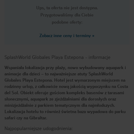
Ups, ta oferta nie jest dostępna.
Przygotowaliśmy dla Ciebie
podobne oferty:
Zobacz inne ceny i terminy
»
SplashWorld Globales Playa Estepona
-
informacje
Wspaniała lokalizacja przy plaży, nowo wybudowany aquapark i
animacje dla dzieci – to najważniejsze atuty SplashWorld
Globales Playa Estepona. Hotel jest wymarzonym miejscem na
rodzinny urlop, z całkowicie nową jakością wypoczynku na Costa
del Sol. Obiekt oferuje gościom kompleks basenów z tarasami
słonecznymi, aquapark ze zjeżdżalniami dla dorosłych oraz
minizjeżdżalnie z parkiem tematycznym dla najmłodszych.
Lokalizacja hotelu to również świetna baza wypadowa do parku
safari czy na Gibraltar.
Najpopularniejsze udogodnienia: