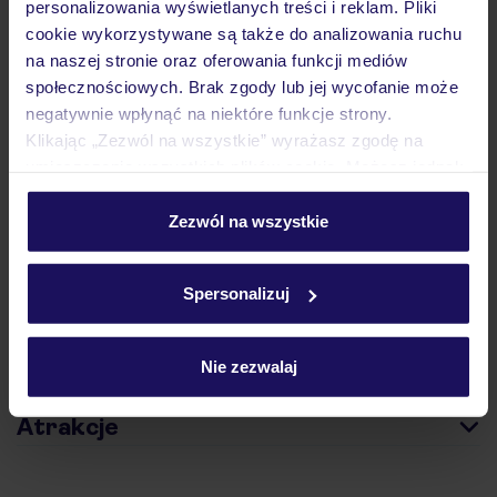
personalizowania wyświetlanych treści i reklam. Pliki
cookie wykorzystywane są także do analizowania ruchu
na naszej stronie oraz oferowania funkcji mediów
społecznościowych. Brak zgody lub jej wycofanie może
Hotel
negatywnie wpłynąć na niektóre funkcje strony.
Klikając „Zezwól na wszystkie” wyrażasz zgodę na
umieszczenie wszystkich plików cookie. Możesz jednak
Opinie
personalizować swój wybór wchodząc w zakładkę
„Szczegóły”
Zezwól na wszystkie
Szczegółowe informacje o plikach cookie znajdziesz
Pokoje
w
polityce plików cookies
oraz
polityce prywatności
.
Spersonalizuj
Wyżywienie
Nie zezwalaj
Atrakcje