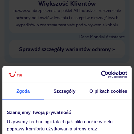
Większość Klientów
rozszerza ubezpieczenia o pakiet All Inclusive - rozszerzenie
ochrony od kosztów leczenia i następstw nieszczęśliwych
wypadków o zdarzenia zaistniałe pod wpływem alkoholu
Dane Mondial Assistance
Sprawdź szczegóły wariantów ochrony
»
Dlaczego warto wybrać TUI?
Zgoda
Szczegóły
O plikach cookies
Szanujemy Twoją prywatność
Lider niskich cen
Największe biuro
30 lat w P
podróży w Polsce
Używamy technologii takich jak pliki cookie w celu
poprawy komfortu użytkowania strony oraz