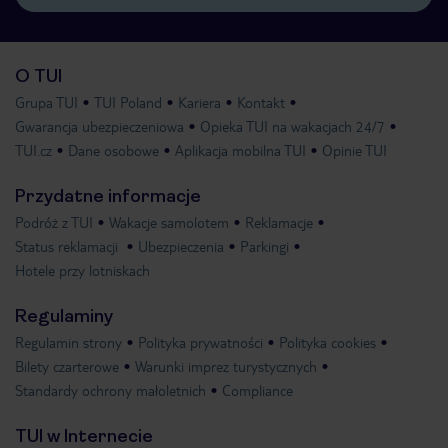
O TUI
Grupa TUI
TUI Poland
Kariera
Kontakt
Gwarancja ubezpieczeniowa
Opieka TUI na wakacjach 24/7
TUI.cz
Dane osobowe
Aplikacja mobilna TUI
Opinie TUI
Przydatne informacje
Podróż z TUI
Wakacje samolotem
Reklamacje
Status reklamacji
Ubezpieczenia
Parkingi
Hotele przy lotniskach
Regulaminy
Regulamin strony
Polityka prywatności
Polityka cookies
Bilety czarterowe
Warunki imprez turystycznych
Standardy ochrony małoletnich
Compliance
TUI w Internecie