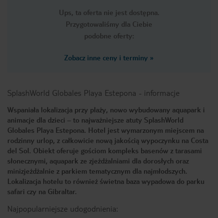
Ups, ta oferta nie jest dostępna.
Przygotowaliśmy dla Ciebie
podobne oferty:
Zobacz inne ceny i terminy
»
SplashWorld Globales Playa Estepona
-
informacje
Wspaniała lokalizacja przy plaży, nowo wybudowany aquapark i
animacje dla dzieci – to najważniejsze atuty SplashWorld
Globales Playa Estepona. Hotel jest wymarzonym miejscem na
rodzinny urlop, z całkowicie nową jakością wypoczynku na Costa
del Sol. Obiekt oferuje gościom kompleks basenów z tarasami
słonecznymi, aquapark ze zjeżdżalniami dla dorosłych oraz
minizjeżdżalnie z parkiem tematycznym dla najmłodszych.
Lokalizacja hotelu to również świetna baza wypadowa do parku
safari czy na Gibraltar.
Najpopularniejsze udogodnienia: