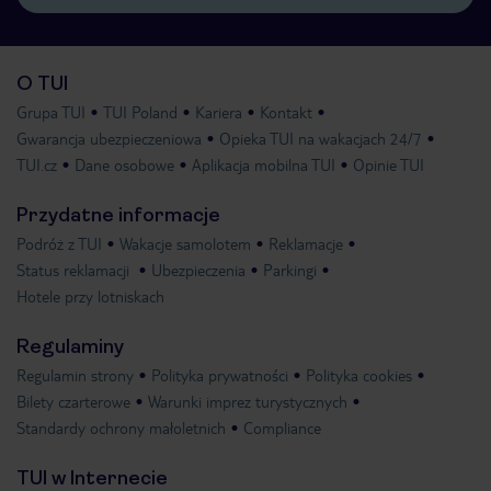
O TUI
Grupa TUI
TUI Poland
Kariera
Kontakt
Gwarancja ubezpieczeniowa
Opieka TUI na wakacjach 24/7
TUI.cz
Dane osobowe
Aplikacja mobilna TUI
Opinie TUI
Przydatne informacje
Podróż z TUI
Wakacje samolotem
Reklamacje
Status reklamacji
Ubezpieczenia
Parkingi
Hotele przy lotniskach
Regulaminy
Regulamin strony
Polityka prywatności
Polityka cookies
Bilety czarterowe
Warunki imprez turystycznych
Standardy ochrony małoletnich
Compliance
TUI w Internecie