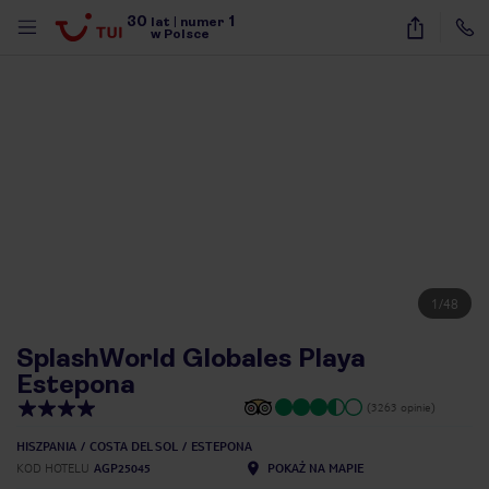
30
1
lat
|
numer
w Polsce
1
/
48
SplashWorld Globales Playa
Estepona
(3263 opinie)
HISZPANIA
COSTA DEL SOL
ESTEPONA
nute
KOD HOTELU
AGP25045
POKAŻ NA MAPIE