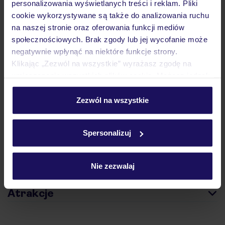
personalizowania wyświetlanych treści i reklam. Pliki
cookie wykorzystywane są także do analizowania ruchu
na naszej stronie oraz oferowania funkcji mediów
społecznościowych. Brak zgody lub jej wycofanie może
Hotel
negatywnie wpłynąć na niektóre funkcje strony.
Klikając „Zezwól na wszystkie” wyrażasz zgodę na
umieszczenie wszystkich plików cookie. Możesz jednak
Opinie
personalizować swój wybór wchodząc w zakładkę
„Szczegóły”
Zezwól na wszystkie
Szczegółowe informacje o plikach cookie znajdziesz
Pokoje
w
polityce plików cookies
oraz
polityce prywatności
.
Spersonalizuj
Wyżywienie
Nie zezwalaj
Atrakcje