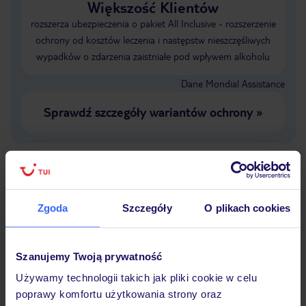
Większość Klientów
rozszerza ubezpieczenia o pakiet All Inclusive - rozszerzenie
ochrony od kosztów leczenia i następstw nieszczęśliwych
wypadków o zdarzenia zaistniałe pod wpływem alkoholu
Dane Mondial Assistance
Sprawdź szczegóły wariantów ochrony
»
Dlaczego warto wybrać TUI?
Zgoda
Szczegóły
O plikach cookies
Szanujemy Twoją prywatność
Lider niskich cen
Największe biuro
30 lat w P
podróży w Polsce
Używamy technologii takich jak pliki cookie w celu
poprawy komfortu użytkowania strony oraz