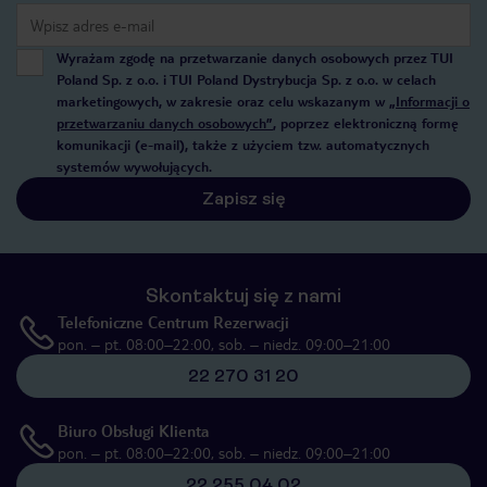
Wyrażam zgodę na przetwarzanie danych osobowych przez TUI
Poland Sp. z o.o. i TUI Poland Dystrybucja Sp. z o.o. w celach
marketingowych, w zakresie oraz celu wskazanym w
„Informacji o
przetwarzaniu danych osobowych”
, poprzez elektroniczną formę
komunikacji (e-mail), także z użyciem tzw. automatycznych
systemów wywołujących.
Zapisz się
Skontaktuj się z nami
Telefoniczne Centrum Rezerwacji
pon. – pt. 08:00–22:00, sob. – niedz. 09:00–21:00
22 270 31 20
Biuro Obsługi Klienta
pon. – pt. 08:00–22:00, sob. – niedz. 09:00–21:00
22 255 04 02