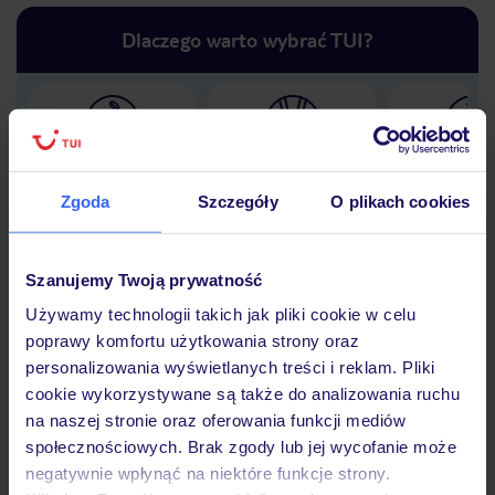
Dlaczego warto wybrać TUI?
Lider niskich cen
Największe biuro
30 lat w P
podróży w Polsce
Zgoda
Szczegóły
O plikach cookies
Szanujemy Twoją prywatność
Używamy technologii takich jak pliki cookie w celu
Hotel
poprawy komfortu użytkowania strony oraz
personalizowania wyświetlanych treści i reklam. Pliki
cookie wykorzystywane są także do analizowania ruchu
Opinie
na naszej stronie oraz oferowania funkcji mediów
społecznościowych. Brak zgody lub jej wycofanie może
negatywnie wpłynąć na niektóre funkcje strony.
Pokoje