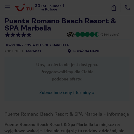
30
1
1
/
54
lat
|
numer
w Polsce
Puente Romano Beach Resort &
SPA Marbella
(2864 opinie)
HISZPANIA
COSTA DEL SOL
MARBELLA
KOD HOTELU
AGP24332
POKAŻ NA MAPIE
Ups, ta oferta nie jest dostępna.
Przygotowaliśmy dla Ciebie
podobne oferty:
Zobacz inne ceny i terminy
»
Puente Romano Beach Resort & SPA Marbella
-
informacje
Puente Romano Beach Resort & Spa Marbella to miejsce na
nute
wyjątkowe wakacje. Idealnie czują się tu rodziny z dziećmi, ale