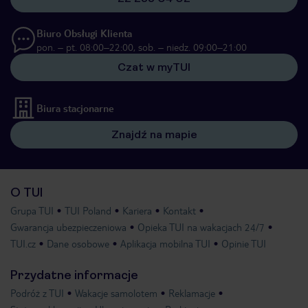
Biuro Obsługi Klienta
pon. – pt. 08:00–22:00, sob. – niedz. 09:00–21:00
Czat w myTUI
Biura stacjonarne
Znajdź na mapie
O TUI
Grupa TUI
TUI Poland
Kariera
Kontakt
Gwarancja ubezpieczeniowa
Opieka TUI na wakacjach 24/7
TUI.cz
Dane osobowe
Aplikacja mobilna TUI
Opinie TUI
Przydatne informacje
Podróż z TUI
Wakacje samolotem
Reklamacje