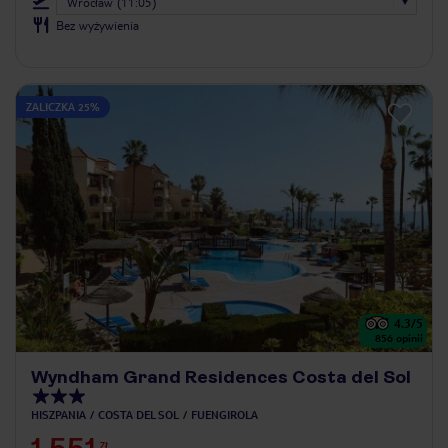
Wrocław (11:05)
Bez wyżywienia
ZALICZKA 25%
4.3
/5
856
opinii
Wyndham Grand Residences Costa del Sol
HISZPANIA
COSTA DEL SOL
FUENGIROLA
ZŁ