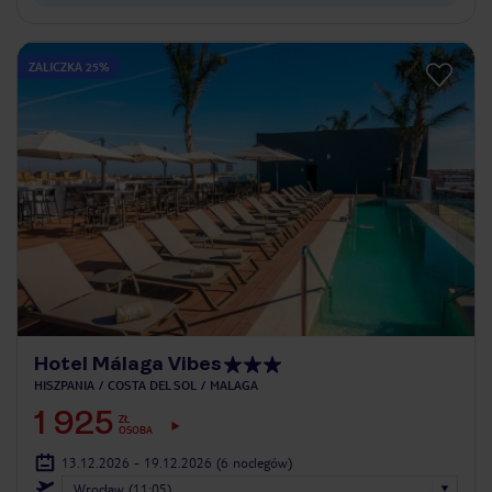
ZALICZKA 25%
Hotel Málaga Vibes
HISZPANIA
COSTA DEL SOL
MALAGA
1 925
ZŁ
OSOBA
13.12.2026 - 19.12.2026
(6 noclegów)
Wrocław (11:05)