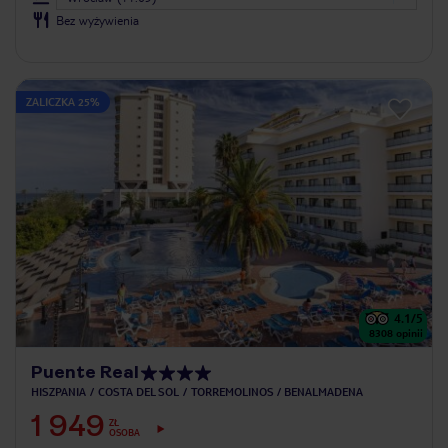
Bez wyżywienia
ZALICZKA 25%
4.1
/5
8308
opinii
Puente Real
HISZPANIA
COSTA DEL SOL
TORREMOLINOS / BENALMADENA
1 949
ZŁ
OSOBA