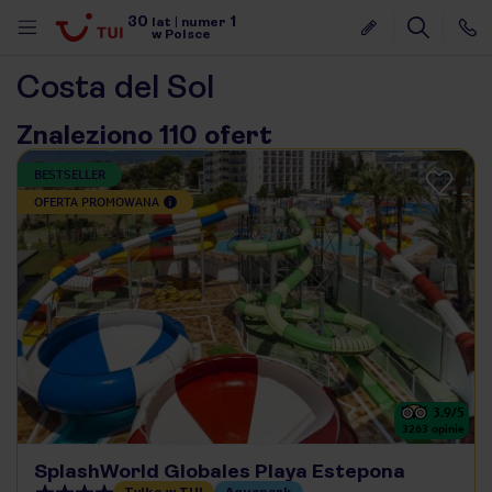
30
1
lat
|
numer
w Polsce
Costa del Sol
Znaleziono 110 ofert
BESTSELLER
OFERTA PROMOWANA
3.9
/5
3263
opinie
nute
SplashWorld Globales Playa Estepona
Tylko w TUI
Aquapark