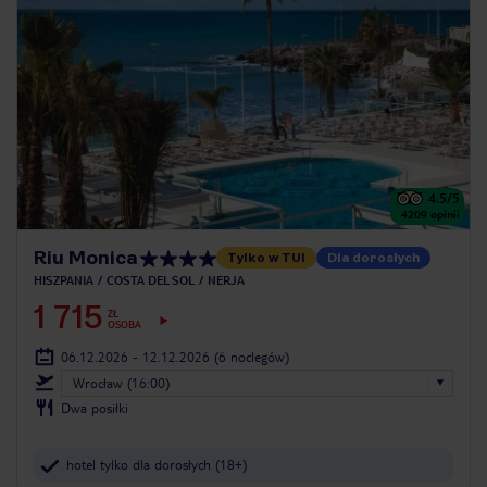
4.5
/5
4209
opinii
Riu Monica
Tylko w TUI
Dla dorosłych
HISZPANIA
COSTA DEL SOL
NERJA
1 715
ZŁ
OSOBA
06.12.2026 - 12.12.2026
(6 noclegów)
Wrocław (16:00)
Dwa posiłki
hotel tylko dla dorosłych (18+)