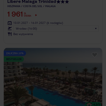
Libere Malaga Trinidad
HISZPANIA
COSTA DEL SOL
MALAGA
1 961
ZŁ
OSOBA
10.01.2027 - 16.01.2027
(6 noclegów)
Wrocław (16:00)
Bez wyżywienia
ZALICZKA 25%
BESTSELLER
4.2
/5