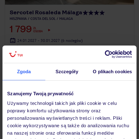
Sercotel Rosaleda Málaga
HISZPANIA
COSTA DEL SOL
MALAGA
1 799
ZŁ
OSOBA
24.01.2027 - 30.01.2027
(6 noclegów)
Poznań (15:40)
Bez wyżywienia
Zgoda
Szczegóły
O plikach cookies
ZALICZKA 25%
Szanujemy Twoją prywatność
Używamy technologii takich jak pliki cookie w celu
poprawy komfortu użytkowania strony oraz
personalizowania wyświetlanych treści i reklam. Pliki
cookie wykorzystywane są także do analizowania ruchu
na naszej stronie oraz oferowania funkcji mediów