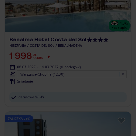
4.3
/5
1837
opinii
Benalma Hotel Costa del Sol
HISZPANIA
COSTA DEL SOL
BENALMADENA
1 998
ZŁ
OSOBA
08.03.2027 - 14.03.2027
(6 noclegów)
Warszawa-Chopina (12:30)
Śniadanie
darmowe Wi-Fi
ZALICZKA 25%