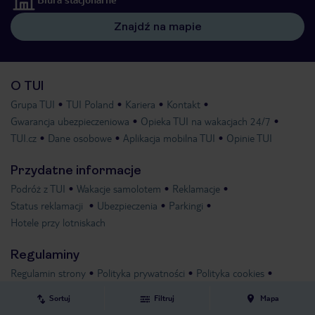
Znajdź na mapie
O TUI
Grupa TUI
TUI Poland
Kariera
Kontakt
Gwarancja ubezpieczeniowa
Opieka TUI na wakacjach 24/7
TUI.cz
Dane osobowe
Aplikacja mobilna TUI
Opinie TUI
Przydatne informacje
Podróż z TUI
Wakacje samolotem
Reklamacje
Status reklamacji
Ubezpieczenia
Parkingi
Hotele przy lotniskach
Regulaminy
Regulamin strony
Polityka prywatności
Polityka cookies
Bilety czarterowe
Warunki imprez turystycznych
Sortuj
Filtruj
Mapa
Standardy ochrony małoletnich
Compliance