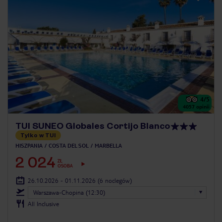
4
/5
4057
opinii
TUI SUNEO Globales Cortijo Blanco
Tylko w TUI
HISZPANIA
COSTA DEL SOL
MARBELLA
2 024
ZŁ
OSOBA
26.10.2026 - 01.11.2026
(6 noclegów)
Warszawa-Chopina (12:30)
All Inclusive