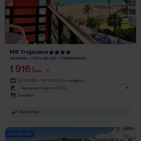
MS Tropicana
HISZPANIA
COSTA DEL SOL
TORREMOLINOS
1 916
ZŁ
OSOBA
24.10.2026 - 30.10.2026
(6 noclegów)
Warszawa-Chopina (18:35)
Śniadanie
blisko plaży
ZALICZKA 25%