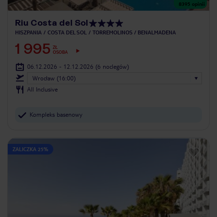
8395
opinii
Riu Costa del Sol
HISZPANIA
COSTA DEL SOL
TORREMOLINOS / BENALMADENA
1 995
ZŁ
OSOBA
06.12.2026 - 12.12.2026
(6 noclegów)
Wrocław (16:00)
All Inclusive
Kompleks basenowy
ZALICZKA 25%