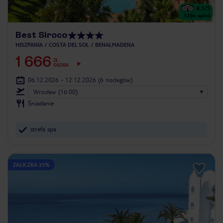
4.1
/5
5206
opinii
Best Siroco
HISZPANIA
COSTA DEL SOL
BENALMADENA
1 666
ZŁ
OSOBA
06.12.2026 - 12.12.2026
(6 noclegów)
Wrocław (16:00)
Śniadanie
strefa spa
ZALICZKA 25%