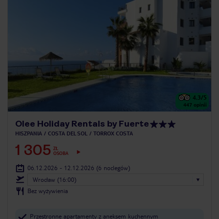
4.3
/5
447
opinii
Olee Holiday Rentals by Fuerte
HISZPANIA
COSTA DEL SOL
TORROX COSTA
1 305
ZŁ
OSOBA
06.12.2026 - 12.12.2026
(6 noclegów)
Wrocław (16:00)
Bez wyżywienia
Przestronne apartamenty z aneksem kuchennym