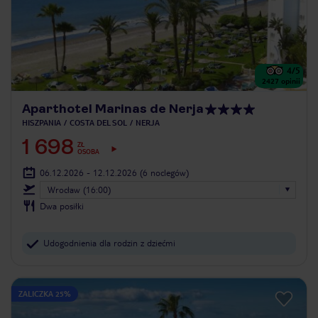
4
/5
2427
opinii
Aparthotel Marinas de Nerja
HISZPANIA
COSTA DEL SOL
NERJA
1 698
ZŁ
OSOBA
06.12.2026 - 12.12.2026
(6 noclegów)
Wrocław (16:00)
Dwa posiłki
Udogodnienia dla rodzin z dziećmi
ZALICZKA 25%