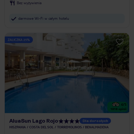
Bez wyżywienia
darmowe Wi-Fi w całym hotelu
ZALICZKA 25%
4
/5
1818
opinii
AluaSun Lago Rojo
Dla dorosłych
HISZPANIA
COSTA DEL SOL
TORREMOLINOS / BENALMADENA