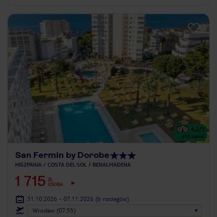
4.2
/5
415
opinii
San Fermin by Dorobe
HISZPANIA
COSTA DEL SOL
BENALMADENA
1 715
ZŁ
OSOBA
31.10.2026 - 07.11.2026
(6 noclegów)
Wrocław (07:55)