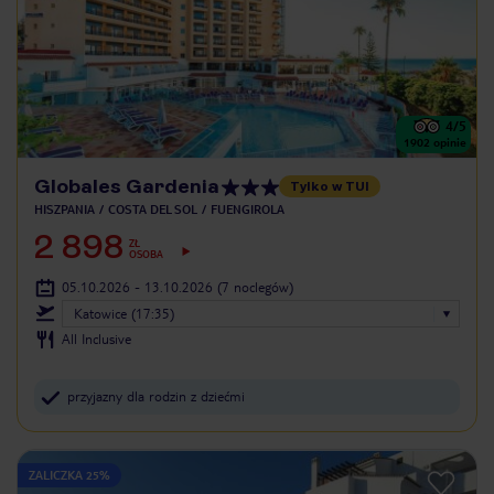
4
/5
1902
opinie
Globales Gardenia
Tylko w TUI
HISZPANIA
COSTA DEL SOL
FUENGIROLA
2 898
ZŁ
OSOBA
05.10.2026 - 13.10.2026
(7 noclegów)
Katowice (17:35)
All Inclusive
przyjazny dla rodzin z dziećmi
ZALICZKA 25%