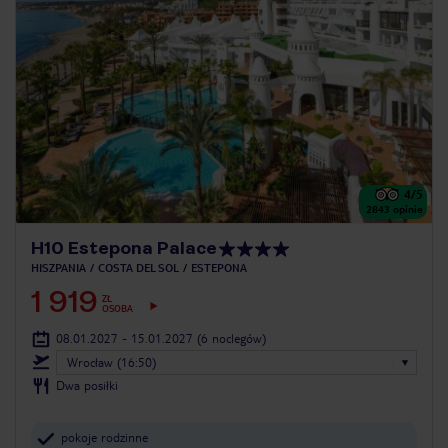
4
/5
2843
opinie
H10 Estepona Palace
HISZPANIA
COSTA DEL SOL
ESTEPONA
1 919
ZŁ
OSOBA
08.01.2027 - 15.01.2027
(6 noclegów)
Wrocław (16:50)
Dwa posiłki
pokoje rodzinne