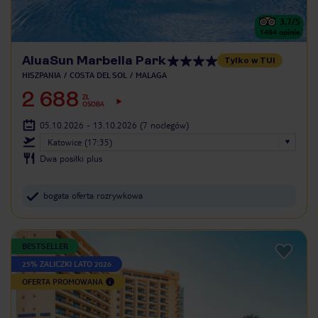
3.7
/5
1484
opinie
AluaSun Marbella Park
Tylko w TUI
HISZPANIA
COSTA DEL SOL
MALAGA
2 688
ZŁ
OSOBA
05.10.2026 - 13.10.2026
(7 noclegów)
Katowice (17:35)
Dwa posiłki plus
bogata oferta rozrywkowa
BESTSELLER
25% ZALICZKI LATO 2026
OFERTA PROMOWANA