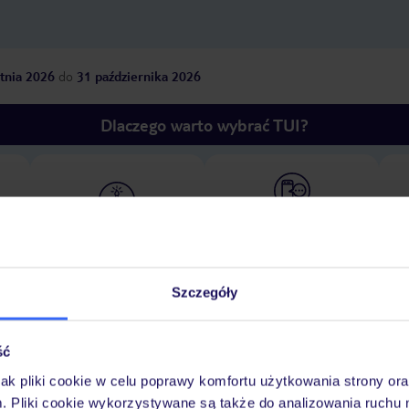
tnia 2026
do
31 października 2026
Dlaczego warto wybrać TUI?
óży
Tylko u nas opieka na
10
30 lat w Polsce
wakacjach 24/7
Szczegóły
Ważn
Pokoje
Wyżywienie
Atrakcje
infor
ść
jak pliki cookie w celu poprawy komfortu użytkowania strony or
m. Pliki cookie wykorzystywane są także do analizowania ruchu 