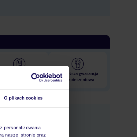
 000 hoteli w ponad 50
Najwyższa gwarancja
krajach
ubezpieczeniowa
O plikach cookies
e
macje
az personalizowania
na naszej stronie oraz