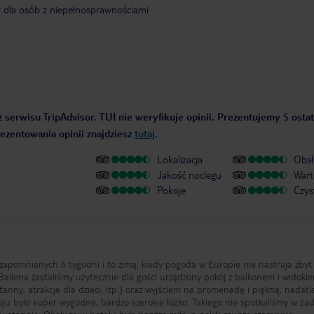
y dla osób z niepełnosprawnościami
 serwisu TripAdvisor. TUI nie weryfikuje opinii. Prezentujemy 5 ostat
rezentowania opinii znajdziesz
tutaj
.
Lokalizacja
Obsł
Jakość noclegu
Wart
Pokoje
Czys
zapomnianych 6 tygodni i to zimą, kiedy pogoda w Europie nie nastraja zbyt
Ballena zastaliśmy użytecznie dla gości urządzony pokój z balkonem i widoki
anny, atrakcje dla dzieci, itp.) oraz wyjściem na promenadę i piękną, nadat
koju było super wygodne, bardzo szerokie łóżko. Takiego nie spotkaliśmy w ża