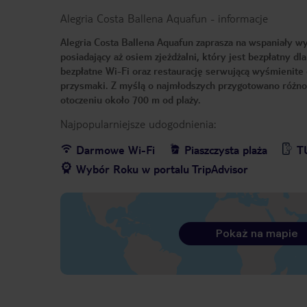
Alegria Costa Ballena Aquafun
-
informacje
Alegria Costa Ballena Aquafun zaprasza na wspaniały w
posiadający aż osiem zjeżdżalni, który jest bezpłatny d
bezpłatne Wi-Fi oraz restaurację serwującą wyśmienite
przysmaki. Z myślą o najmłodszych przygotowano różno
otoczeniu około 700 m od plaży.
Najpopularniejsze udogodnienia:
Darmowe Wi-Fi
Piaszczysta plaża
T
Wybór Roku w portalu TripAdvisor
Pokaż na mapie