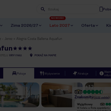
Pobi
Wpisz frazę, której szukasz
NOWOŚĆ
Zima 2026/27
Lato 2027
Oferta
Ki
z - Jerez
Alegria Costa Ballena Aquafun
afun
OTELU
XRY17002
POKAŻ NA MAPIE
Ważn
Pokoje
Wyżywienie
Atrakcje
infor
+
12
Znakomity
(
1222
opinie
)
Wyjątkowy
Wyjątkowy
W hotelu w Rota spędzilismy
W hotelu w Rota spędzilismy
niezapomnianych 6 tygodni i to zimą,
niezapomnianych 6 tygodni i t