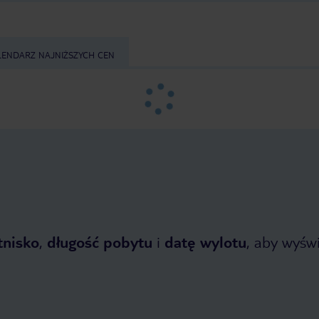
LENDARZ NAJNIŻSZYCH CEN
tnisko
,
długość pobytu
i
datę wylotu
, aby wyświe