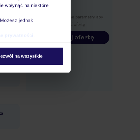
e wpłynąć na niektóre
erwca
Określ poszczególne parametry aby
. Możesz jednak
wyświetlić ofertę
ce prywatności
.
Konfiguruj ofertę
ą wodą,
ezwól na wszystkie
ć
nny
za