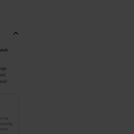
nich
uga
ość
tość
em na
lantycką
dnym,