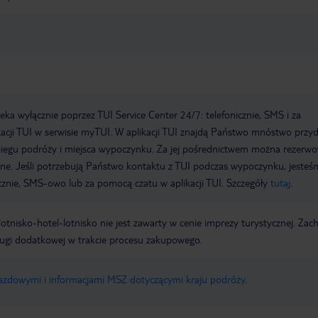
a wyłącznie poprzez TUI Service Center 24/7: telefonicznie, SMS i za
acji TUI w serwisie myTUI. W aplikacji TUI znajdą Państwo mnóstwo przy
biegu podróży i miejsca wypoczynku. Za jej pośrednictwem można rezerw
wne. Jeśli potrzebują Państwo kontaktu z TUI podczas wypoczynku, jeste
icznie, SMS-owo lub za pomocą czatu w aplikacji TUI. Szczegóły
tutaj
.
e lotnisko-hotel-lotnisko nie jest zawarty w cenie imprezy turystycznej. Za
ługi dodatkowej w trakcie procesu zakupowego.
jazdowymi i informacjami MSZ dotyczącymi kraju podróży
.