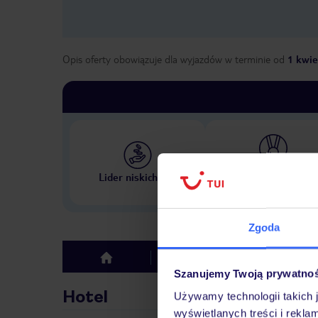
Opis oferty obowiązuje dla wyjazdów w terminie
od
1 kwie
Największe biuro podr
Lider niskich cen
w Polsce
Zgoda
Hotel
Opinie
top
Szanujemy Twoją prywatno
Hotel
Używamy technologii takich 
wyświetlanych treści i rekla