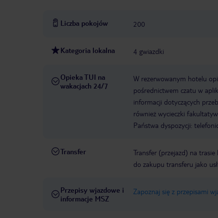
Liczba pokojów
200
Kategoria lokalna
4 gwiazdki
Opieka TUI na
W rezerwowanym hotelu opiek
wakacjach 24/7
pośrednictwem czatu w aplik
informacji dotyczących prze
również wycieczki fakultaty
Państwa dyspozycji: telefon
Transfer
Transfer (przejazd) na trasi
do zakupu transferu jako us
Przepisy wjazdowe i
Zapoznaj się z przepisami w
informacje MSZ