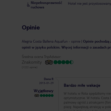
Niepełnosprawność
Hotel nie jest przystosowan
ruchowa
Opinie
Alegria Costa Ballena Aquafun
-
opinie
|
Opinie pochodzą z
opinii w języku polskim. Więcej informacji o zasadach p
Średnia ocena TripAdvisor:
Znakomity
(1222 opinie)
Dana R
2013-01-29
Bardzo miłe wakacje
Wyjątkowy
W hotelu w Rota spędzilismy nie
optymistycznie. W hotelu Costa 
palmowy ogród z atrakcjami (font
plażę. Największą atrakcją w po