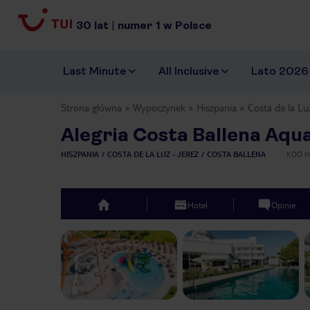
30
lat
|
numer
1
w Polsce
Last Minute
All Inclusive
Lato 2026
Strona główna
Wypoczynek
Hiszpania
Costa de la Lu
Alegria Costa Ballena Aqu
HISZPANIA
COSTA DE LA LUZ - JEREZ
COSTA BALLENA
KOD H
Hotel
Opinie
top
Previous slide