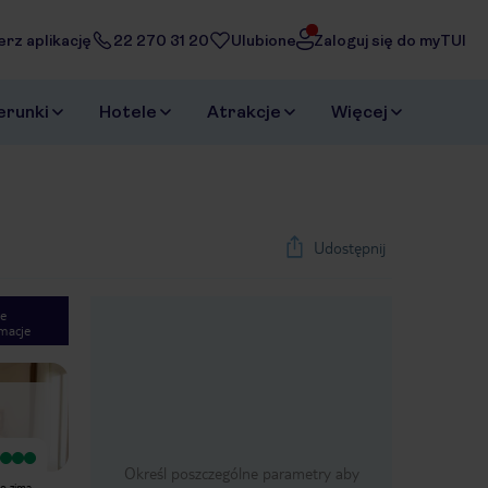
erz aplikację
22 270 31 20
Ulubione
Zaloguj się do myTUI
erunki
Hotele
Atrakcje
Więcej
Udostępnij
e
macje
1
/
18
Next slide
Wyjątkowy
Określ poszczególne parametry aby
W hotelu w Rota spędzilismy
o zimą,
niezapomnianych 6 tygodni i to zimą,