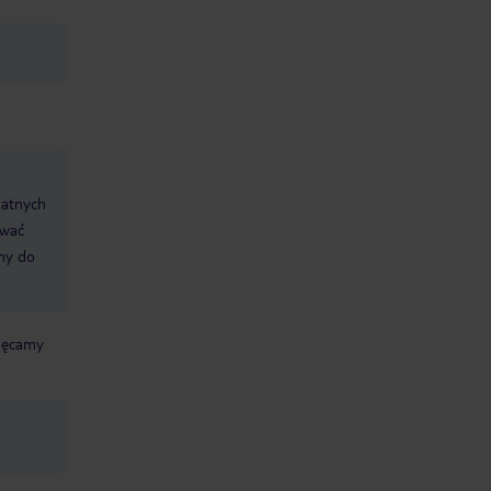
datnych
ować
śmy do
chęcamy