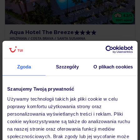
4.2
/5
1041
opinii
Aqua Hotel The Breeze
HISZPANIA
COSTA BRAVA
SANTA SUSANNA
2 359
ZŁ
OSOBA
05.10.2026 - 11.10.2026
(6 noclegów)
Zgoda
Szczegóły
O plikach cookies
Kraków (14:55)
Śniadanie
Szanujemy Twoją prywatność
Używamy technologii takich jak pliki cookie w celu
ZALICZKA 25%
poprawy komfortu użytkowania strony oraz
personalizowania wyświetlanych treści i reklam. Pliki
cookie wykorzystywane są także do analizowania ruchu
na naszej stronie oraz oferowania funkcji mediów
społecznościowych. Brak zgody lub jej wycofanie może