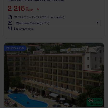
HISZPANIA
COSTA BRAVA
LLORET DE MAR
2 216
ZŁ
OSOBA
09.09.2026 - 15.09.2026
(6 noclegów)
Warszawa-Modlin (06:15)
Bez wyżywienia
ZALICZKA 25%
2.9
/5
875
opinii