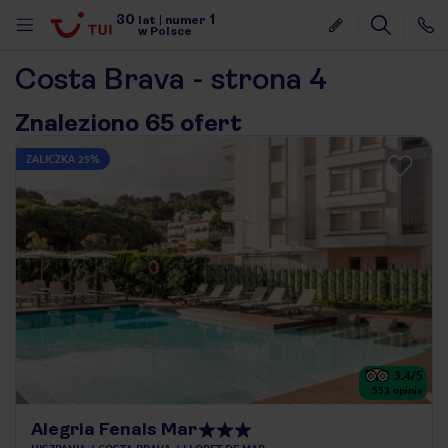
30
1
lat
|
numer
w Polsce
Costa Brava - strona 4
Znaleziono 65 ofert
ZALICZKA 25%
3.4
/5
553
opinie
nute
Alegria Fenals Mar