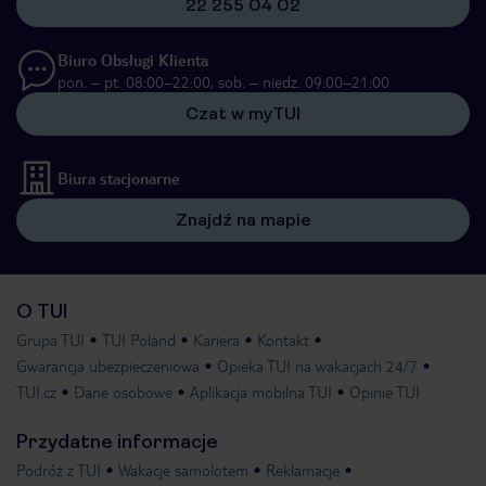
22 255 04 02
Biuro Obsługi Klienta
pon. – pt. 08:00–22:00, sob. – niedz. 09:00–21:00
Czat w myTUI
Biura stacjonarne
Znajdź na mapie
O TUI
Grupa TUI
TUI Poland
Kariera
Kontakt
Gwarancja ubezpieczeniowa
Opieka TUI na wakacjach 24/7
TUI.cz
Dane osobowe
Aplikacja mobilna TUI
Opinie TUI
Przydatne informacje
Podróż z TUI
Wakacje samolotem
Reklamacje