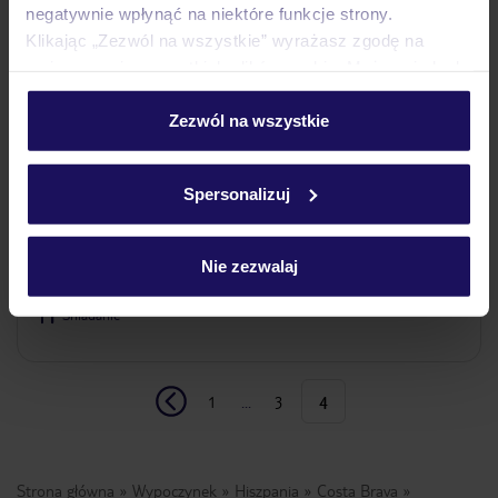
negatywnie wpłynąć na niektóre funkcje strony.
Klikając „Zezwól na wszystkie” wyrażasz zgodę na
umieszczenie wszystkich plików cookie. Możesz jednak
personalizować swój wybór wchodząc w zakładkę
„Szczegóły”
Zezwól na wszystkie
Szczegółowe informacje o plikach cookie znajdziesz
Atzavara Hotel & Spa
Luksusowy
w
polityce plików cookies
oraz
polityce prywatności
.
HISZPANIA
COSTA BRAVA
SANTA SUSANNA
Spersonalizuj
2 513
ZŁ
OSOBA
31.10.2026 - 07.11.2026
(6 noclegów)
Nie zezwalaj
Kraków (20:50)
Śniadanie
1
...
3
4
Strona główna
Wypoczynek
Hiszpania
Costa Brava