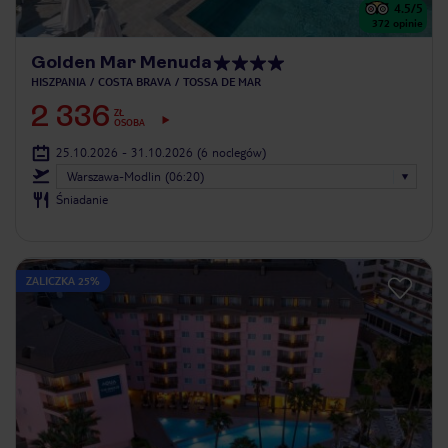
4.5
/5
372
opinie
Golden Mar Menuda
HISZPANIA
COSTA BRAVA
TOSSA DE MAR
2 336
ZŁ
OSOBA
25.10.2026 - 31.10.2026
(6 noclegów)
Warszawa-Modlin (06:20)
Śniadanie
ZALICZKA 25%