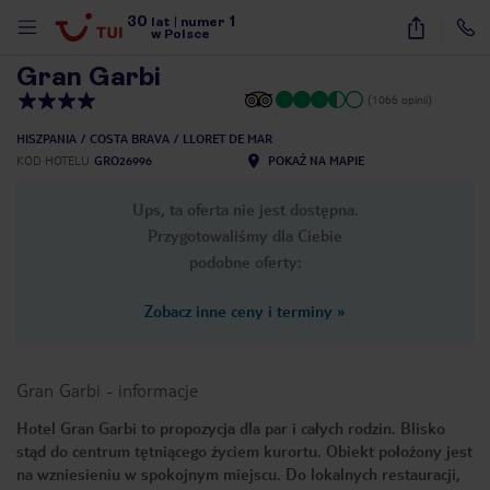
30
1
1
/
26
lat
|
numer
w Polsce
Gran Garbi
(1066 opinii)
HISZPANIA
COSTA BRAVA
LLORET DE MAR
KOD HOTELU
GRO26996
POKAŻ NA MAPIE
Ups, ta oferta nie jest dostępna.
Przygotowaliśmy dla Ciebie
podobne oferty:
Zobacz inne ceny i terminy
»
Gran Garbi
-
informacje
Hotel Gran Garbi to propozycja dla par i całych rodzin. Blisko
stąd do centrum tętniącego życiem kurortu. Obiekt położony jest
nute
na wzniesieniu w spokojnym miejscu. Do lokalnych restauracji,