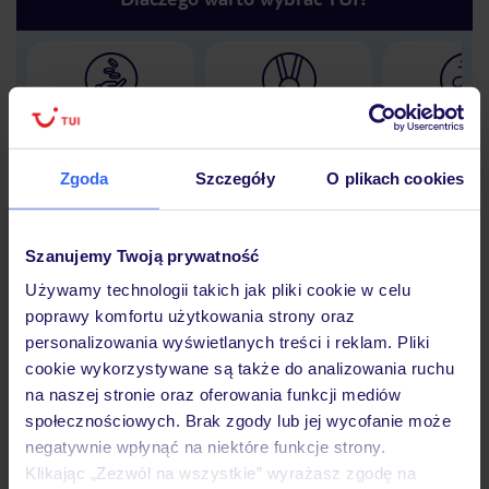
Lider niskich cen
Największe biuro
30 lat w P
podróży w Polsce
Zgoda
Szczegóły
O plikach cookies
Szanujemy Twoją prywatność
Hotel
Używamy technologii takich jak pliki cookie w celu
poprawy komfortu użytkowania strony oraz
personalizowania wyświetlanych treści i reklam. Pliki
Opinie
cookie wykorzystywane są także do analizowania ruchu
na naszej stronie oraz oferowania funkcji mediów
społecznościowych. Brak zgody lub jej wycofanie może
Pokoje
negatywnie wpłynąć na niektóre funkcje strony.
Klikając „Zezwól na wszystkie” wyrażasz zgodę na