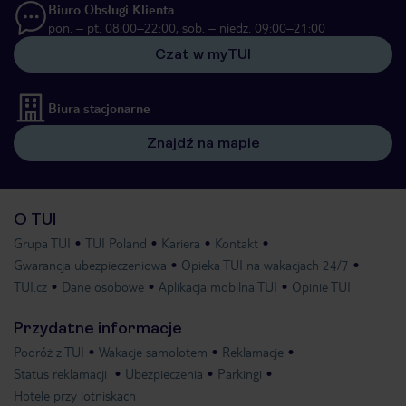
Biuro Obsługi Klienta
pon. – pt. 08:00–22:00, sob. – niedz. 09:00–21:00
Czat w myTUI
Biura stacjonarne
Znajdź na mapie
O TUI
Grupa TUI
TUI Poland
Kariera
Kontakt
Gwarancja ubezpieczeniowa
Opieka TUI na wakacjach 24/7
TUI.cz
Dane osobowe
Aplikacja mobilna TUI
Opinie TUI
Przydatne informacje
Podróż z TUI
Wakacje samolotem
Reklamacje
Status reklamacji
Ubezpieczenia
Parkingi
Hotele przy lotniskach