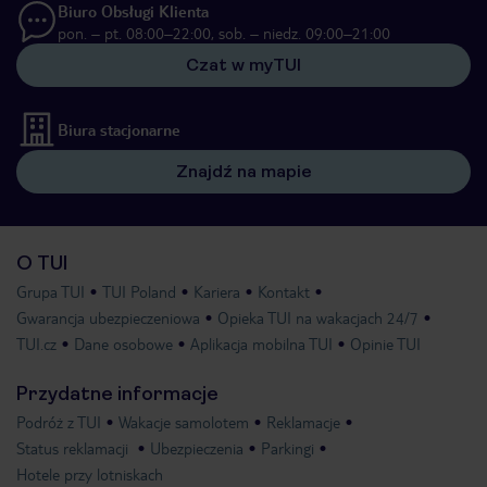
Biuro Obsługi Klienta
pon. – pt. 08:00–22:00, sob. – niedz. 09:00–21:00
Czat w myTUI
Biura stacjonarne
Znajdź na mapie
O TUI
Grupa TUI
TUI Poland
Kariera
Kontakt
Gwarancja ubezpieczeniowa
Opieka TUI na wakacjach 24/7
TUI.cz
Dane osobowe
Aplikacja mobilna TUI
Opinie TUI
Przydatne informacje
Podróż z TUI
Wakacje samolotem
Reklamacje
Status reklamacji
Ubezpieczenia
Parkingi
Hotele przy lotniskach