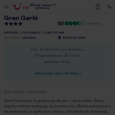
30
1
1
/
26
lat
|
numer
w Polsce
Gran Garbi
(1066 opinii)
HISZPANIA
COSTA BRAVA
LLORET DE MAR
KOD HOTELU
GRO26996
POKAŻ NA MAPIE
Ups, ta oferta nie jest dostępna.
Przygotowaliśmy dla Ciebie
podobne oferty:
Zobacz inne ceny i terminy
»
Gran Garbi
-
informacje
Hotel Gran Garbi to propozycja dla par i całych rodzin. Blisko
stąd do centrum tętniącego życiem kurortu. Obiekt położony jest
nute
na wzniesieniu w spokojnym miejscu. Do lokalnych restauracji,