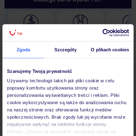
Lider niskich cen
Największe biuro
30 lat w P
podróży w Polsce
Zgoda
Szczegóły
O plikach cookies
Szanujemy Twoją prywatność
Hotel
Używamy technologii takich jak pliki cookie w celu
poprawy komfortu użytkowania strony oraz
personalizowania wyświetlanych treści i reklam. Pliki
Opinie
cookie wykorzystywane są także do analizowania ruchu
na naszej stronie oraz oferowania funkcji mediów
społecznościowych. Brak zgody lub jej wycofanie może
Pokoje
negatywnie wpłynąć na niektóre funkcje strony.
Klikając „Zezwól na wszystkie” wyrażasz zgodę na