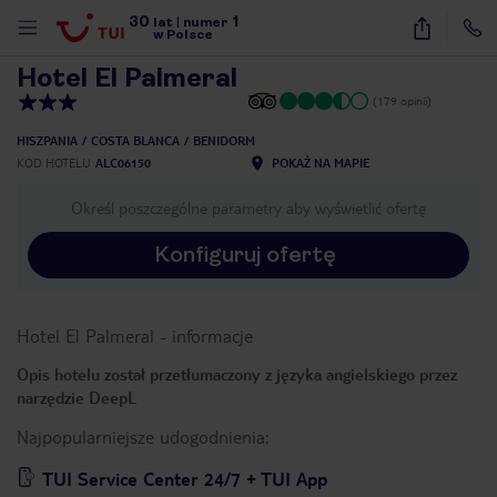
30
1
1
/
21
lat
|
numer
w Polsce
Hotel El Palmeral
(179 opinii)
HISZPANIA
COSTA BLANCA
BENIDORM
KOD HOTELU
ALC06150
POKAŻ NA MAPIE
Określ poszczególne parametry aby wyświetlić ofertę
Konfiguruj ofertę
Hotel El Palmeral
-
informacje
Opis hotelu został przetłumaczony z języka angielskiego przez
narzędzie DeepL
Najpopularniejsze udogodnienia:
nute
TUI Service Center 24/7 + TUI App