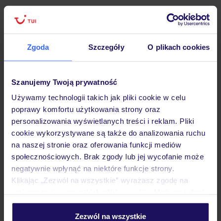
Atrakcje
Zgoda
Szczegóły
O plikach cookies
Ważne informacje
Szanujemy Twoją prywatność
Używamy technologii takich jak pliki cookie w celu
Często zadawane pytania
poprawy komfortu użytkowania strony oraz
Jak zmienić uczestników/osobę zgłaszającą?
personalizowania wyświetlanych treści i reklam. Pliki
Czy w Hotelu będzie przedstawiciel TUI?
cookie wykorzystywane są także do analizowania ruchu
Na jakiej podstawie i gdzie otrzymam karty
na naszej stronie oraz oferowania funkcji mediów
pokładowe/bilety lotnicze?
społecznościowych. Brak zgody lub jej wycofanie może
negatywnie wpłynąć na niektóre funkcje strony.
Zobacz więcej
Klikając „Zezwól na wszystkie” wyrażasz zgodę na
umieszczenie wszystkich plików cookie. Możesz jednak
personalizować swój wybór wchodząc w zakładkę
„Szczegóły”
Zezwól na wszystkie
Odkryj inne hotele w pobliżu