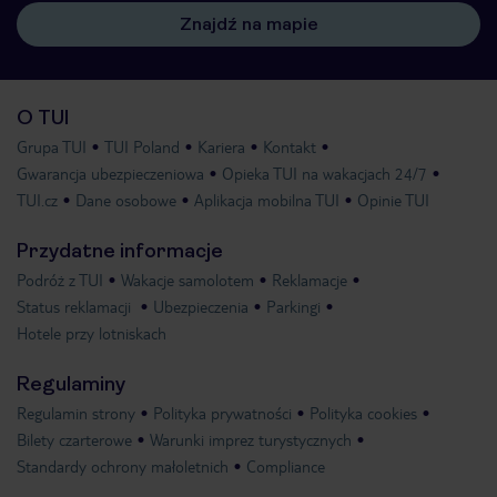
Znajdź na mapie
O TUI
Grupa TUI
TUI Poland
Kariera
Kontakt
Gwarancja ubezpieczeniowa
Opieka TUI na wakacjach 24/7
TUI.cz
Dane osobowe
Aplikacja mobilna TUI
Opinie TUI
Przydatne informacje
Podróż z TUI
Wakacje samolotem
Reklamacje
Status reklamacji
Ubezpieczenia
Parkingi
Hotele przy lotniskach
Regulaminy
Regulamin strony
Polityka prywatności
Polityka cookies
Bilety czarterowe
Warunki imprez turystycznych
Standardy ochrony małoletnich
Compliance