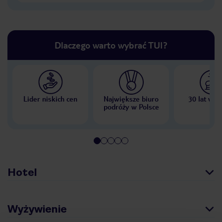
Dlaczego warto wybrać TUI?
Lider niskich cen
Największe biuro
30 lat w P
podróży w Polsce
Hotel
Wyżywienie