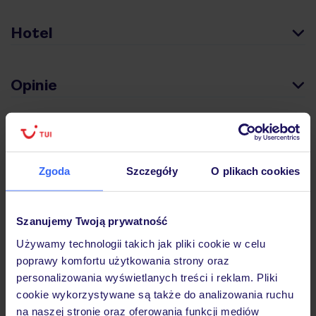
Hotel
Opinie
Pokoje
Zgoda
Szczegóły
O plikach cookies
Wyżywienie
Szanujemy Twoją prywatność
Atrakcje
Używamy technologii takich jak pliki cookie w celu
poprawy komfortu użytkowania strony oraz
personalizowania wyświetlanych treści i reklam. Pliki
Ważne informacje
cookie wykorzystywane są także do analizowania ruchu
na naszej stronie oraz oferowania funkcji mediów