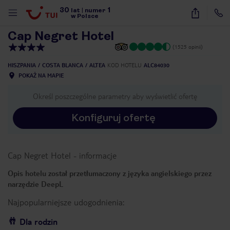
30
1
1
/
38
lat
|
numer
w Polsce
Cap Negret Hotel
(1525 opinii)
HISZPANIA
COSTA BLANCA
ALTEA
KOD HOTELU
ALC84030
POKAŻ NA MAPIE
Określ poszczególne parametry aby wyświetlić ofertę
Konfiguruj ofertę
Cap Negret Hotel
-
informacje
Opis hotelu został przetłumaczony z języka angielskiego przez
narzędzie DeepL
Najpopularniejsze udogodnienia:
nute
Dla rodzin