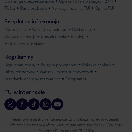
Gwarancja ubezpieczeniowa
Opieka TUI na wakacjach 24/7
TUI.cz
Dane osobowe
Aplikacja mobilna TUI
Opinie TUI
Przydatne informacje
Podróż z TUI
Wakacje samolotem
Reklamacje
Status reklamacji
Ubezpieczenia
Parkingi
Hotele przy lotniskach
Regulaminy
Regulamin strony
Polityka prywatności
Polityka cookies
Bilety czarterowe
Warunki imprez turystycznych
Standardy ochrony małoletnich
Compliance
TUI w Internecie
Prezentowane na stronie internetowej tui.pl ogłoszenia, reklamy, cenniki i
informacje nie stanowią oferty w rozumieniu przepisów Kodeksu Cywilnego.
Copyright Biuro podróży TUI 2026