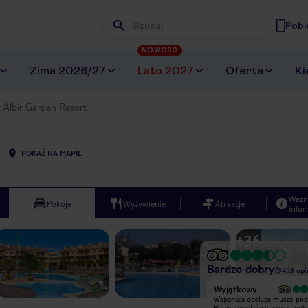
Pobi
Wpisz frazę, której szukasz
NOWOŚĆ
Zima 2026/27
Lato 2027
Oferta
Ki
Albir Garden Resort
POKAŻ NA MAPIE
Ważn
Pokoje
Wyżywienie
Atrakcje
infor
+
36
Bardzo dobry
(
3453
opi
Wyjątkowy
Obrzydliwe jedzenie, do sniadan
Wspaniala obsluga musze poc
dokupowalismy warzywa bo nie bylo
Panie sprzatajace zawsze poko