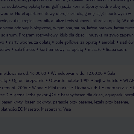
a za dodatkową opłatą tenis, golf i jazda konna. Sporty wodne obejmują
rty wodne. Hotel apartamentowy oferuje szeroką gamę zajęć sportowych w
ię, rzutki, kręgle i aerobik, a także tenis stołowy i bilard za opłatą. W obi
nienia odnowy biologicznej, w tym spa, sauna, łaźnia parowa, łaźnia ture
 solarium. Program rozrywkowy, klub dla dzieci i muzyka na żywo zapewni
two
narty wodne: za opłatą
pole golfowe: za opłatą
aerobik
siatków
werów
sala fitness
kort tenisowy: za opłatą
masaże
liczba saun:
meldowanie od: 16:00:00
Wymeldowanie do: 12:00:00
Sala
łatą
Ogród: bezpłatnie
Otwarcie hotelu: 1992
Sejf w hotelu
WLAN
y remont: 2006
Winda
Mini market
Liczba wind: 1
room service
ter: 2
łączna liczba pokoi: 426
baseny:basen dla dzieci, aquapark: bezpł
asen kryty, basen odkryty, parasole przy basenie, leżaki przy basenie,
płatności:EC Maestro, Mastercard, Visa