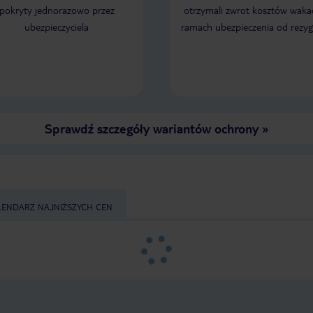
tym bardziej, ze plaza 
pokryty jednorazowo przez
otrzymali zwrot kosztów wakac
kamienista. A i samo m
zatoka. Jednym slowem 
ubezpieczyciela
ramach ubezpieczenia od rezyg
nie przyjadę i zaluje ze
nie pojechalem na cost
miasteczka urokliwe i p
Sprawdź szczegóły wariantów ochrony
»
LENDARZ NAJNIŻSZYCH CEN