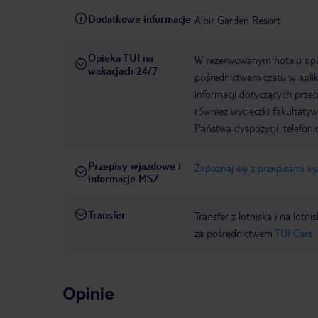
Dodatkowe informacje
Albir Garden Resort
Opieka TUI na
W rezerwowanym hotelu opiek
wakacjach 24/7
pośrednictwem czatu w aplik
informacji dotyczących prze
również wycieczki fakultaty
Państwa dyspozycji: telefon
Przepisy wjazdowe i
Zapoznaj się z przepisami w
informacje MSZ
Transfer
Transfer z lotniska i na l
za pośrednictwem
TUI Cars.
Opinie