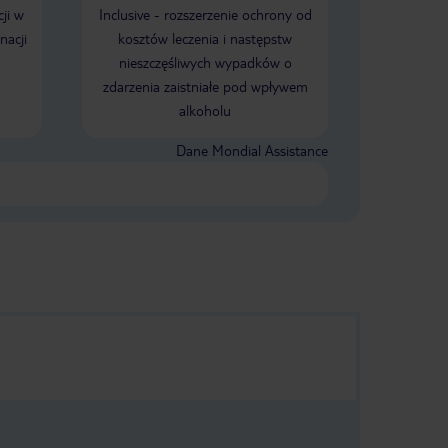
nieprzyjemna
ji w
Inclusive - rozszerzenie ochrony od
orze to mala
w zyciu tu juz
nacji
kosztów leczenia i następstw
 poraz szosty
nieszczęśliwych wypadków o
a brava gdzie
zdarzenia zaistniałe pod wpływem
laze bajeczne.
alkoholu
Dane Mondial Assistance