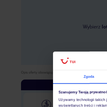
Wybierz
lo
Opis oferty obowiązuje dla wyjazdów w terminie
od
1 list
Zgoda
Szanujemy Twoją prywatno
Używamy technologii takich 
wyświetlanych treści i rekla