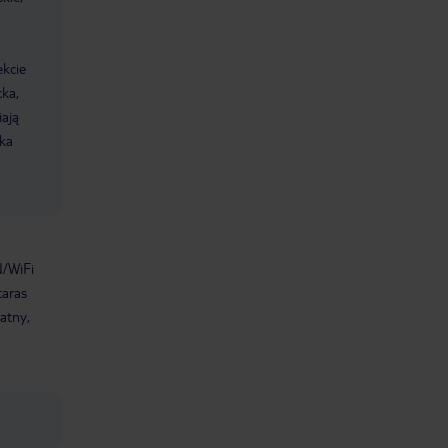
ekcie
cka,
ają
ka
/WiFi
taras
atny,