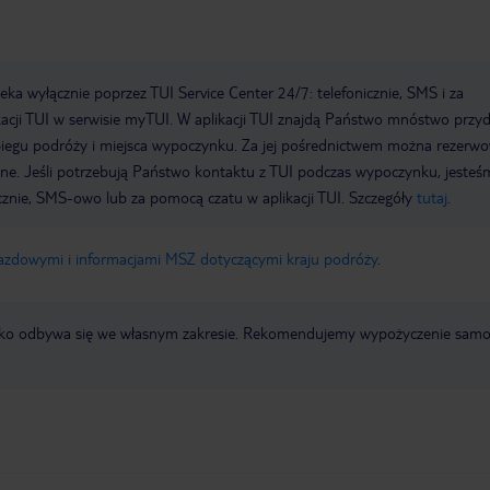
a wyłącznie poprzez TUI Service Center 24/7: telefonicznie, SMS i za
acji TUI w serwisie myTUI. W aplikacji TUI znajdą Państwo mnóstwo przy
biegu podróży i miejsca wypoczynku. Za jej pośrednictwem można rezerw
wne. Jeśli potrzebują Państwo kontaktu z TUI podczas wypoczynku, jeste
icznie, SMS-owo lub za pomocą czatu w aplikacji TUI. Szczegóły
tutaj
.
jazdowymi i informacjami MSZ dotyczącymi kraju podróży
.
otnisko odbywa się we własnym zakresie. Rekomendujemy wypożyczenie sa