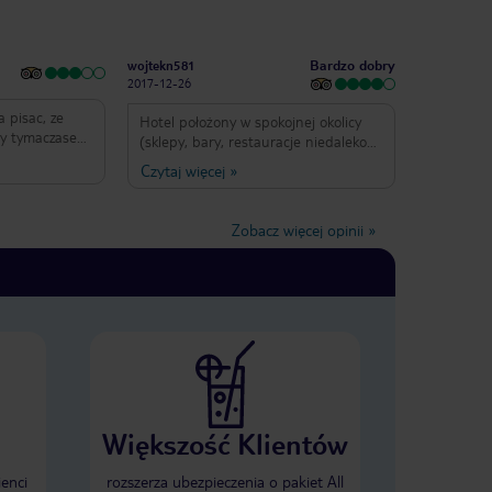
Bardzo dobry
wojtekn581
2017-12-26
 pisac, ze
Hotel położony w spokojnej okolicy
gdy tymaczasem
(sklepy, bary, restauracje niedaleko
t bardzo
hotelu, plaża jakieś 10min drogi).
Czytaj więcej
»
lo gdyby nie
Przystanki autobusowe do pobliskiej
e brudasy.
Altei oraz Benidormu 50m od hotelu.
wszedzie tylko
Widać, że Albir Garden Resort ma już
Zobacz więcej opinii
»
a wala
swoje lata, szczególnie rzuca się to w
ek do uszu sie
oczy w apartamentach. Pomimo to
 ze najgorsi sa
wypoczynek zaliczamy do udanych,
kaczy,
fajne baseny, rozbudowany aquapark
szcze nie
(dla młodych i tych trochę starszych),
owie z
całkiem dobre jedzenie (śniadania
l nazywajac
typowo angielskie, brakuje warzyw).
iadomo w
Animacje na poziomie 3gwiazdek czyli
e nie ma z
po 2-3 drinkach całkiem znośne ;)
jedzenie
a,
Większość Klientów
0 min dobrym
 sie wybiera,
ienci
rozszerza ubezpieczenia o pakiet All