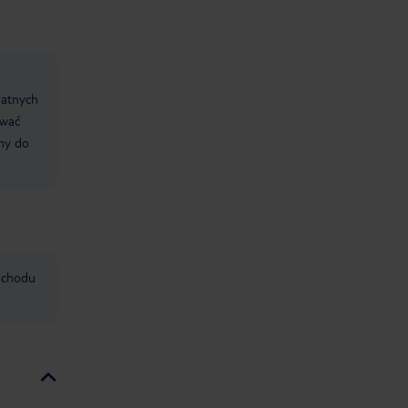
datnych
ować
śmy do
mochodu