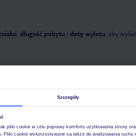
tnisko
,
długość pobytu
i
datę wylotu
, aby wyświe
opada 2026
do
1 kwietnia 2027
Szczegóły
Dlaczego warto wybrać TUI?
ść
jak pliki cookie w celu poprawy komfortu użytkowania strony or
m. Pliki cookie wykorzystywane są także do analizowania ruchu 