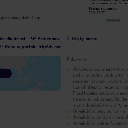
zadnych. splesniala papryka na
czysty i swieze reczniki Super.
kolacje. kolejki kolejki i komuna. all
Najbardziej dziękuję Marina kt
jadwigas2015
Sherpa46170886817
drinki slabe mega. nawet za drinki
cudowna robi pyszne drinki z
2016-10-15
typu sex on the bitch trzeba placic 5
2026-03-27
uśmiechnięta cudowna kobie
euro gdzie na calym swiecie sa w
o przez narzędzie DeepL
również bardzo dziękuję Manu
opcji all. jedynym plusem jest
Niko super zabawy zawsze
aquapark. animacje na nedznym
rosmieszali i wypelniali wieczor
poziomie. Hiszpania i costa blanca
Dziękuję za wspaniale wakacje
piekna. Albir najgorszy hotel w jakim
bylismy kiedykolwiek
ie dla dzieci
Plac zabaw
Kryty basen
r Roku w portalu TripAdvisor
Położenie:
Ośrodek położony jest w Albir,
spokojnej okolicy, około 20 min
spacerem od plaży i około 15 m
licznych sklepów, restauracji i b
Przed hotelem zatrzymują się ś
transportu publicznego. Do Be
można dojechać w około 10 mi
Odległość od plaży ok. 1,5 km
Odległość od centrum miasta o
Odległość od pola golfowego o