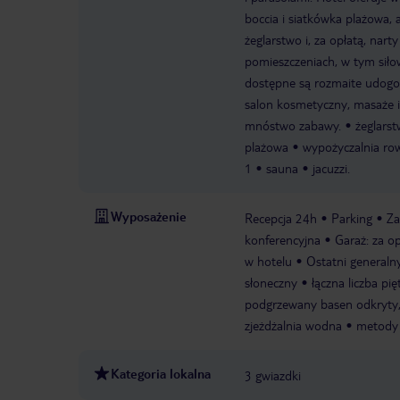
boccia i siatkówka plażowa, 
żeglarstwo i, za opłatą, na
pomieszczeniach, w tym siłown
dostępne są rozmaite udogod
salon kosmetyczny, masaże i
mnóstwo zabawy.
żeglars
plażowa
wypożyczalnia ro
1
sauna
jacuzzi.
Wyposażenie
Recepcja 24h
Parking
Za
konferencyjna
Garaż: za op
w hotelu
Ostatni generaln
słoneczny
łączna liczba pię
podgrzewany basen odkryty, b
zjeżdżalnia wodna
metody 
Kategoria lokalna
3 gwiazdki