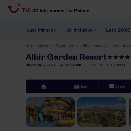
30
lat
|
numer
1
w Polsce
Last Minute
All Inclusive
Lato 2026
Strona główna
Wypoczynek
Hiszpania
Costa Blanca
Albir Garden Resort
HISZPANIA
COSTA BLANCA
ALBIR
KOD HOTELU
ALC83002
Hotel
Opinie
top
Previous slide