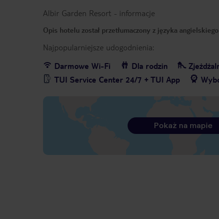
Albir Garden Resort
-
informacje
Opis hotelu został przetłumaczony z języka angielskieg
Najpopularniejsze udogodnienia:
Darmowe Wi-Fi
Dla rodzin
Zjeżdżaln
TUI Service Center 24/7 + TUI App
Wybó
Pokaż na mapie