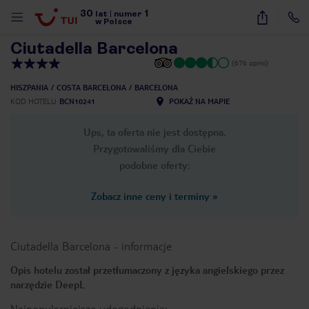
30
1
1
/
26
lat
|
numer
w Polsce
Ciutadella Barcelona
(676 opinii)
HISZPANIA
COSTA BARCELONA
BARCELONA
KOD HOTELU
BCN10241
POKAŻ NA MAPIE
Ups, ta oferta nie jest dostępna.
Przygotowaliśmy dla Ciebie
podobne oferty:
Zobacz inne ceny i terminy
»
Ciutadella Barcelona
-
informacje
Opis hotelu został przetłumaczony z języka angielskiego przez
narzędzie DeepL
nute
Najpopularniejsze udogodnienia: