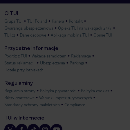
O TUI
Grupa TUI
TUI Poland
Kariera
Kontakt
Gwarancja ubezpieczeniowa
Opieka TUI na wakacjach 24/7
TUI.cz
Dane osobowe
Aplikacja mobilna TUI
Opinie TUI
Przydatne informacje
Podróż z TUI
Wakacje samolotem
Reklamacje
Status reklamacji
Ubezpieczenia
Parkingi
Hotele przy lotniskach
Regulaminy
Regulamin strony
Polityka prywatności
Polityka cookies
Bilety czarterowe
Warunki imprez turystycznych
Standardy ochrony małoletnich
Compliance
TUI w Internecie