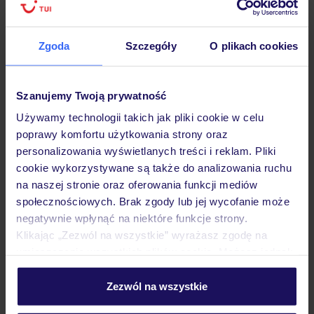
Hotel
Zgoda
Szczegóły
O plikach cookies
Opinie
Szanujemy Twoją prywatność
Używamy technologii takich jak pliki cookie w celu
poprawy komfortu użytkowania strony oraz
Pokoje
personalizowania wyświetlanych treści i reklam. Pliki
cookie wykorzystywane są także do analizowania ruchu
na naszej stronie oraz oferowania funkcji mediów
Wyżywienie
społecznościowych. Brak zgody lub jej wycofanie może
negatywnie wpłynąć na niektóre funkcje strony.
Klikając „Zezwól na wszystkie” wyrażasz zgodę na
Atrakcje
umieszczenie wszystkich plików cookie. Możesz jednak
personalizować swój wybór wchodząc w zakładkę
„Szczegóły”
Zezwól na wszystkie
Ważne informacje
Szczegółowe informacje o plikach cookie znajdziesz