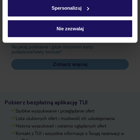
w
polityce plików cookies
oraz
polityce prywatności
.
Spersonalizuj
Często zadawane pytania
Nie zezwalaj
Jak zmienić uczestników/osobę zgłaszającą?
Czy w Hotelu będzie przedstawiciel TUI?
Na jakiej podstawie i gdzie otrzymam karty
pokładowe/bilety lotnicze?
Zobacz więcej
Pobierz bezpłatną aplikację TUI
Szybkie wyszukiwanie i przeglądanie ofert
Lista ulubionych ofert i możliwość ich udostępniania
Historia wyszukiwań i ostatnio oglądanych ofert
Kontakt z TUI i wszystkie informacje o Twojej rezerwacji w