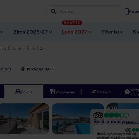
Pobi
Wpisz frazę, której szukasz
NOWOŚĆ
Zima 2026/27
Lato 2027
Oferta
Ki
na
Catalonia Park Güell
N10103
POKAŻ NA MAPIE
Ważn
Pokoje
Wyżywienie
Atrakcje
infor
+
29
Bardzo dobry
(
1464
opi
Bardzo dobry
Hotel usytuowany z dala od
Plusy: - widok z okna na Tibidabo -
centrum, w dzielnicy mieszkan
hotel położony jest daleko od