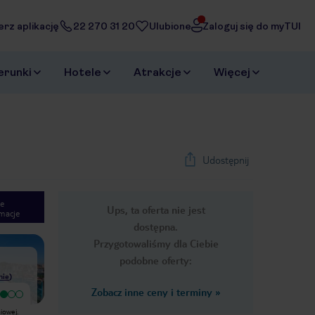
erz aplikację
22 270 31 20
Ulubione
Zaloguj się do myTUI
erunki
Hotele
Atrakcje
Więcej
Udostępnij
e
Ups, ta oferta nie jest
macje
1
/
35
dostępna.
Next slide
Przygotowaliśmy dla Ciebie
podobne oferty:
nie
)
Zobacz inne ceny i terminy
»
Bardzo dobry
To, że Barcelona do tanich nie należy
Dobry 3 gwiazdkowy hotel z bardzo
iowej.
wie większość tu podróżujących.
dobrymi śniadaniami, które warto