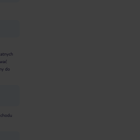
datnych
ować
śmy do
mochodu