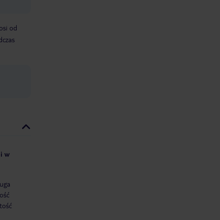
osi od
dczas
ii w
uga
ość
tość