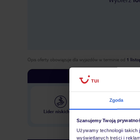
Opis oferty obowiązuje dla wyjazdów w terminie
od
1 list
Zgoda
Największe biuro podr
Lider niskich cen
w Polsce
Szanujemy Twoją prywatno
Używamy technologii takich 
wyświetlanych treści i rekla