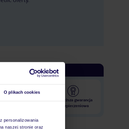
O plikach cookies
 000 hoteli w ponad 50
Najwyższa gwarancja
krajach
ubezpieczeniowa
az personalizowania
na naszej stronie oraz