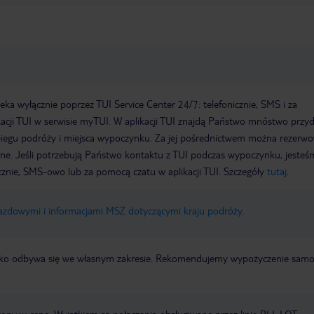
a wyłącznie poprzez TUI Service Center 24/7: telefonicznie, SMS i za
acji TUI w serwisie myTUI. W aplikacji TUI znajdą Państwo mnóstwo przy
biegu podróży i miejsca wypoczynku. Za jej pośrednictwem można rezerw
wne. Jeśli potrzebują Państwo kontaktu z TUI podczas wypoczynku, jeste
icznie, SMS-owo lub za pomocą czatu w aplikacji TUI. Szczegóły
tutaj
.
jazdowymi i informacjami MSZ dotyczącymi kraju podróży
.
otnisko odbywa się we własnym zakresie. Rekomendujemy wypożyczenie sa