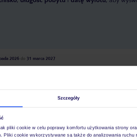
opada 2026
do
31 marca 2027
Dlaczego warto wybrać TUI?
Szczegóły
óży
Tylko u nas opieka na
10
30 lat w Polsce
wakacjach 24/7
ść
jak pliki cookie w celu poprawy komfortu użytkowania strony or
m. Pliki cookie wykorzystywane są także do analizowania ruchu 