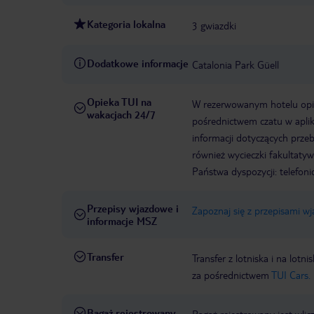
Kategoria lokalna
3 gwiazdki
Dodatkowe informacje
Catalonia Park Güell
Opieka TUI na
W rezerwowanym hotelu opiek
wakacjach 24/7
pośrednictwem czatu w aplik
informacji dotyczących prze
również wycieczki fakultaty
Państwa dyspozycji: telefon
Przepisy wjazdowe i
Zapoznaj się z przepisami w
informacje MSZ
Transfer
Transfer z lotniska i na l
za pośrednictwem
TUI Cars.
Bagaż rejestrowany