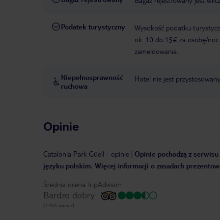
Bagaż rejestrowany jest wlic
Podatek turystyczny
Wysokość podatku turystyczn
ok. 10 do 15€ za osobę/noc.
zameldowania.
Niepełnosprawność
Hotel nie jest przystosowan
ruchowa
Opinie
Catalonia Park Güell
-
opinie
|
Opinie pochodzą z serwisu 
języku polskim. Więcej informacji o zasadach prezentowa
Średnia ocena TripAdvisor:
Bardzo dobry
(1464 opinie)