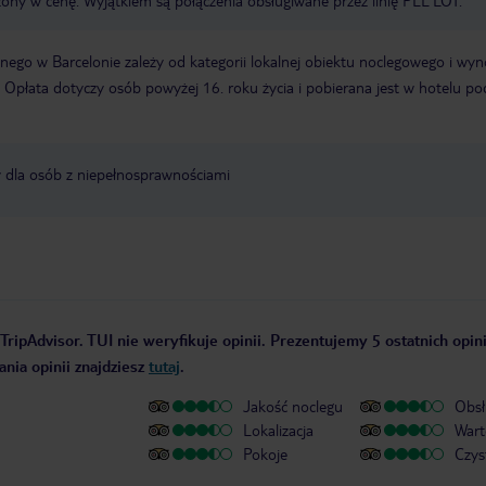
zony w cenę. Wyjątkiem są połączenia obsługiwane przez linię PLL LOT.
ego w Barcelonie zależy od kategorii lokalnej obiektu noclegowego i wyn
 Opłata dotyczy osób powyżej 16. roku życia i pobierana jest w hotelu po
y dla osób z niepełnosprawnościami
TripAdvisor. TUI nie weryfikuje opinii. Prezentujemy 5 ostatnich opin
nia opinii znajdziesz
tutaj
.
Jakość noclegu
Obsł
Lokalizacja
Wart
Pokoje
Czys