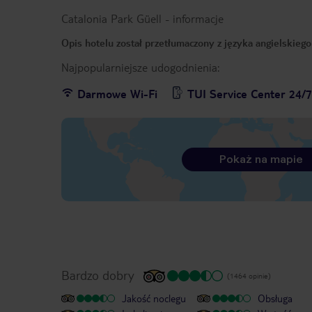
Catalonia Park Güell
-
informacje
Opis hotelu został przetłumaczony z języka angielskieg
Najpopularniejsze udogodnienia:
Darmowe Wi-Fi
TUI Service Center 24/
Pokaż na mapie
Bardzo dobry
(1464 opinie)
Jakość noclegu
Obsługa