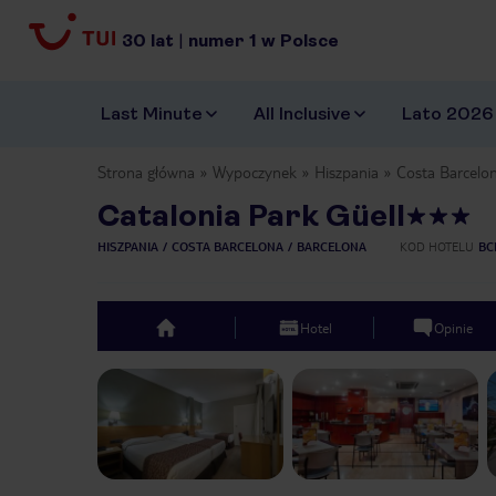
30
lat
|
numer
1
w Polsce
Last Minute
All Inclusive
Lato 2026
Strona główna
Wypoczynek
Hiszpania
Costa Barcelo
Catalonia Park Güell
HISZPANIA
COSTA BARCELONA
BARCELONA
KOD HOTELU
BC
Hotel
Opinie
top
Previous slide