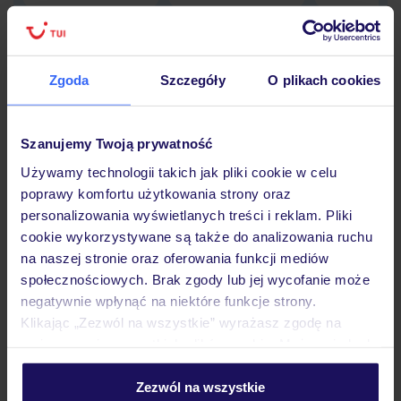
Zgoda
Szczegóły
O plikach cookies
Hotel
Szanujemy Twoją prywatność
Opinie
Używamy technologii takich jak pliki cookie w celu
poprawy komfortu użytkowania strony oraz
personalizowania wyświetlanych treści i reklam. Pliki
Pokoje
cookie wykorzystywane są także do analizowania ruchu
na naszej stronie oraz oferowania funkcji mediów
społecznościowych. Brak zgody lub jej wycofanie może
Wyżywienie
negatywnie wpłynąć na niektóre funkcje strony.
Klikając „Zezwól na wszystkie” wyrażasz zgodę na
umieszczenie wszystkich plików cookie. Możesz jednak
Atrakcje
personalizować swój wybór wchodząc w zakładkę
„Szczegóły”
Zezwól na wszystkie