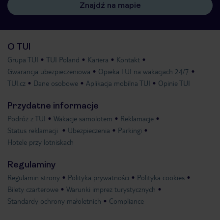
Znajdź na mapie
O TUI
Grupa TUI
TUI Poland
Kariera
Kontakt
Gwarancja ubezpieczeniowa
Opieka TUI na wakacjach 24/7
TUI.cz
Dane osobowe
Aplikacja mobilna TUI
Opinie TUI
Przydatne informacje
Podróż z TUI
Wakacje samolotem
Reklamacje
Status reklamacji
Ubezpieczenia
Parkingi
Hotele przy lotniskach
Regulaminy
Regulamin strony
Polityka prywatności
Polityka cookies
Bilety czarterowe
Warunki imprez turystycznych
Standardy ochrony małoletnich
Compliance