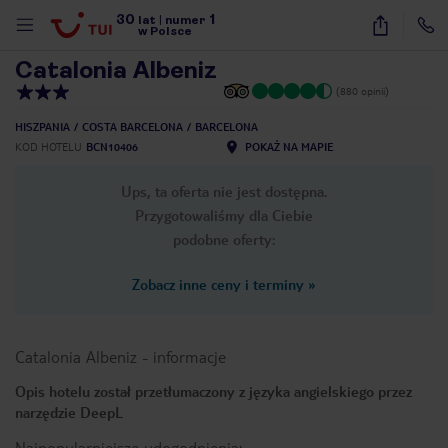
30
1
1
/
37
lat
|
numer
w Polsce
Catalonia Albeniz
(880 opinii)
HISZPANIA
COSTA BARCELONA
BARCELONA
KOD HOTELU
BCN10406
POKAŻ NA MAPIE
Ups, ta oferta nie jest dostępna.
Przygotowaliśmy dla Ciebie
podobne oferty:
Zobacz inne ceny i terminy
»
Catalonia Albeniz
-
informacje
Opis hotelu został przetłumaczony z języka angielskiego przez
narzędzie DeepL
nute
Najpopularniejsze udogodnienia: