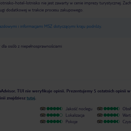
e lotnisko-hotel-lotnisko nie jest zawarty w cenie imprezy turystycznej. Za
ługi dodatkowej w trakcie procesu zakupowego.
jazdowymi i informacjami MSZ dotyczącymi kraju podróży
.
y dla osób z niepełnosprawnościami
Advisor. TUI nie weryfikuje opinii. Prezentujemy 5 ostatnich opinii w
nii znajdziesz
tutaj
.
Jakość noclegu
Obsł
Lokalizacja
Wart
Pokoje
Czys