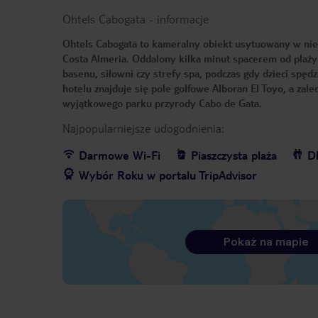
Ohtels Cabogata
-
informacje
Ohtels Cabogata to kameralny obiekt usytuowany w niew
Costa Almeria. Oddalony kilka minut spacerem od plaży 
basenu, siłowni czy strefy spa, podczas gdy dzieci spę
hotelu znajduje się pole golfowe Alboran El Toyo, a za
wyjątkowego parku przyrody Cabo de Gata.
Najpopularniejsze udogodnienia:
Darmowe Wi-Fi
Piaszczysta plaża
Dl
Wybór Roku w portalu TripAdvisor
Pokaż na mapie