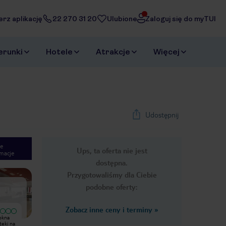
erz aplikację
22 270 31 20
Ulubione
Zaloguj się do myTUI
erunki
Hotele
Atrakcje
Więcej
Udostępnij
e
Ups, ta oferta nie jest
macje
1
/
26
dostępna.
Next slide
Przygotowaliśmy dla Ciebie
podobne oferty:
Zobacz inne ceny i terminy
»
 okna
Hotel z dużymi pokojami, ale okna
teki na
nieszczelne i wieczorne dyskoteki na