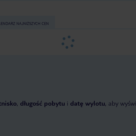
LENDARZ NAJNIŻSZYCH CEN
tnisko
,
długość pobytu
i
datę wylotu
, aby wyświe