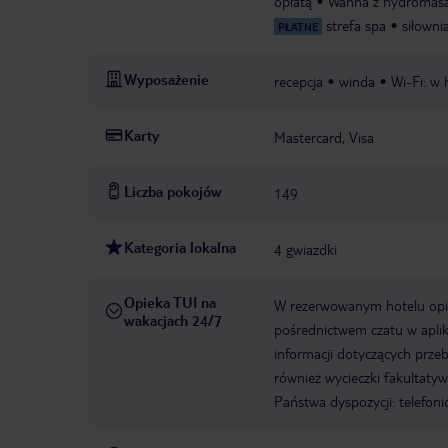
opłatą
Wanna z hydromasa
strefa spa
siłowni
PŁATNE
Wyposażenie
recepcja
winda
Wi-Fi: w 
Karty
Mastercard, Visa
Liczba pokojów
149
Kategoria lokalna
4 gwiazdki
Opieka TUI na
W rezerwowanym hotelu opiek
wakacjach 24/7
pośrednictwem czatu w aplik
informacji dotyczących prze
również wycieczki fakultaty
Państwa dyspozycji: telefon