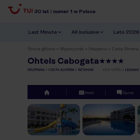
30
lat
|
numer
1
w Polsce
Last Minute
All Inclusive
Lato 2026
Strona główna
Wypoczynek
Hiszpania
Costa Almeria
Ohtels Cabogata
HISZPANIA
COSTA ALMERIA
RETAMAR
KOD HOTELU
LEI20005
Hotel
Opinie
top
Previous slide