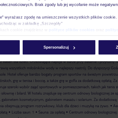
połecznościowych. Brak zgody lub jej wycofanie może negatywni
zysta
hotel oddzielony od plaży ulicą
ie” wyrażasz zgodę na umieszczenie wszystkich plików cookie
wchodząc w zakładkę „Szczegóły”
ikach cookie znajdziesz w
polityce plików cookies
oraz
polity
basen WaterPark: dla dzieci, w cenie
Spersonalizuj
Z
 wodą (za opłatą) z częściowo podgrzewanymi basenami wewnętrznymi i
 basen dla dzieci. Orzeźwiające napoje w barze przy basenie i przytulny r
ią wszystkich miłośników wody w najlepszy nastrój. Do dyspozycji Gości
arasole. Hotel oferuje bardzo bogaty program sportów na świeżym powietrz
rskich, grę w tenisa i boccię, a także grę w golfa za dodatkową opłatą. Za
uje szeroki wybór zajęć sportowych w pomieszczeniach, takich jak tenis s
 siłownię i bilard. W hotelu znajduje się centrum odnowy biologicznej ze s
ką, gabinetem kosmetycznym, gabinetem masażu i solarium. Za dodatkową 
ia obejmują program rozrywkowy, klub dla dzieci i muzykę na żywo.
Ae
płatą
Liczba saun: 1
Sauna: za opłatą
Centrum odnowy biologicznej: