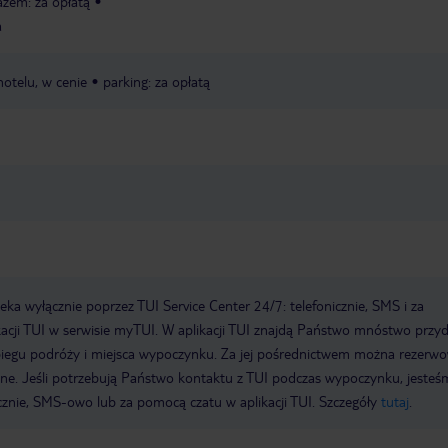
żem: za opłatą
a
hotelu, w cenie
parking: za opłatą
a wyłącznie poprzez TUI Service Center 24/7: telefonicznie, SMS i za
acji TUI w serwisie myTUI. W aplikacji TUI znajdą Państwo mnóstwo przy
biegu podróży i miejsca wypoczynku. Za jej pośrednictwem można rezerw
wne. Jeśli potrzebują Państwo kontaktu z TUI podczas wypoczynku, jeste
icznie, SMS-owo lub za pomocą czatu w aplikacji TUI. Szczegóły
tutaj
.