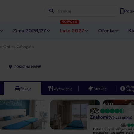
Pobi
Wpisz frazę, której szukasz
NOWOŚĆ
Zima 2026/27
Lato 2027
Oferta
Ki
Ohtels Cabogata
POKAŻ NA MAPIE
Ważn
Pokoje
Wyżywienie
Atrakcje
infor
+
20
Znakomity
(
1233
opinie
)
Hotel z dużymi pokojami, ale okna
Hotel z dużymi pokojami, ale
nieszczelne i wieczorne dyskoteki na
nieszczelne i wieczorne dysko