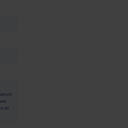
datnych
ować
śmy do