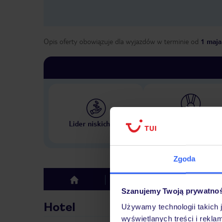
Opis oferty obowiązuje dla wyjazdów w terminie
od
1 maja
Największe biuro podr
Lider niskich cen
w Polsce
Zgoda
Hotel
Opinie
top
Szanujemy Twoją prywatno
Hotel
Używamy technologii takich 
wyświetlanych treści i rekla