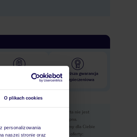
 000 hoteli w ponad 50
Najwyższa gwarancja
krajach
ubezpieczeniowa
O plikach cookies
e
Ups, ta oferta nie jest
macje
dostępna.
Przygotowaliśmy dla Ciebie
az personalizowania
podobne oferty:
na naszej stronie oraz