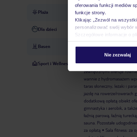
oferowania funkcji mediów s
Plaża
ok. 500 m od plaży
piaszc
funkcje strony.
Klikając „Zezwól na wszystk
personalizować swój wybór 
Dla dzieci
miniklub
Szczegółowe informacje o pl
Basen
basen zewnętrzny, w cenie
Nie zezwalaj
Sport i Wellness
Kompleks basenów ze słodką
zewnętrznymi oferuje również
wannie z hydromasażem wpraw
taras słoneczny, leżaki i p
jazdę na rowerze/rowerach gó
dodatkową opłatą obiekt ofer
gimnastyka i aerobik, a także
łaźnią parową, łaźnią turec
sauna. Pozostałe udogodnien
za opłatą
Sala fitness: za o