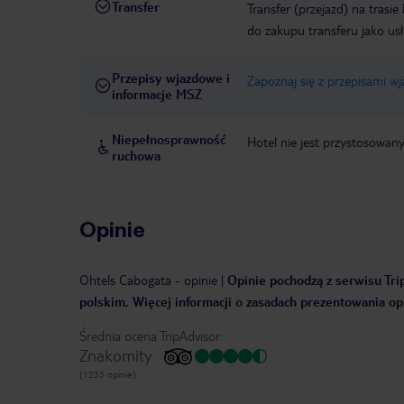
Transfer
Transfer (przejazd) na trasi
do zakupu transferu jako us
Przepisy wjazdowe i
Zapoznaj się z przepisami w
informacje MSZ
Niepełnosprawność
Hotel nie jest przystosowan
ruchowa
Opinie
Ohtels Cabogata
-
opinie
|
Opinie pochodzą z serwisu Trip
polskim. Więcej informacji o zasadach prezentowania opi
Średnia ocena TripAdvisor:
Znakomity
(1233 opinie)