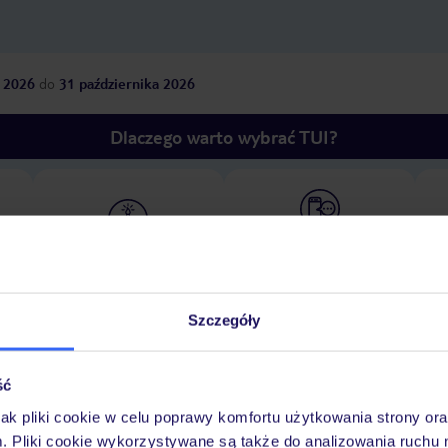
 2026
do
31 października 2026
Dlaczego warto wybrać TUI?
óży
Tylko u nas opieka na
10
30 lat w Polsce
wakacjach 24/7
Szczegóły
Ważn
Pokoje
Wyżywienie
Atrakcje
infor
ść
jak pliki cookie w celu poprawy komfortu użytkowania strony or
m. Pliki cookie wykorzystywane są także do analizowania ruchu 