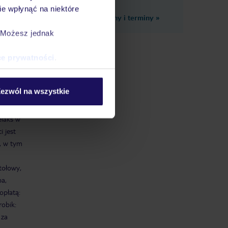
e wpłynąć na niektóre
Zobacz inne ceny i terminy
»
. Możesz jednak
ce prywatności
.
ezwól na wszystkie
elaks w
 jest
u, w tym
tołowy,
pa,
opłatą:
robik:
 za