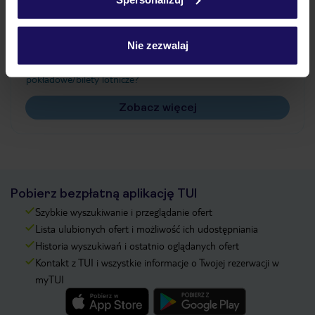
Często zadawane pytania
Jak zmienić uczestników/osobę zgłaszającą?
Nie zezwalaj
Czy w Hotelu będzie przedstawiciel TUI?
Na jakiej podstawie i gdzie otrzymam karty
pokładowe/bilety lotnicze?
Zobacz więcej
Pobierz bezpłatną aplikację TUI
Szybkie wyszukiwanie i przeglądanie ofert
Lista ulubionych ofert i możliwość ich udostępniania
Historia wyszukiwań i ostatnio oglądanych ofert
Kontakt z TUI i wszystkie informacje o Twojej rezerwacji w
myTUI