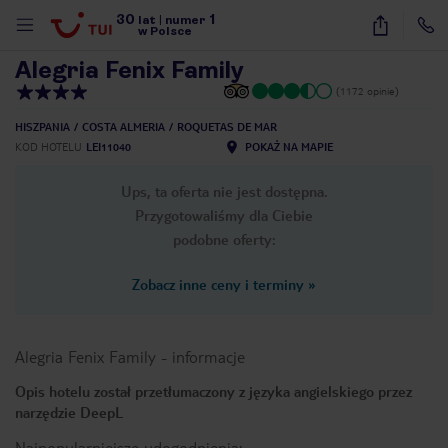
30
1
1
/
33
lat
|
numer
w Polsce
Alegria Fenix Family
(1172 opinie)
HISZPANIA
COSTA ALMERIA
ROQUETAS DE MAR
KOD HOTELU
LEI11040
POKAŻ NA MAPIE
Ups, ta oferta nie jest dostępna.
Przygotowaliśmy dla Ciebie
podobne oferty:
Zobacz inne ceny i terminy
»
Alegria Fenix Family
-
informacje
Opis hotelu został przetłumaczony z języka angielskiego przez
narzędzie DeepL
nute
Najpopularniejsze udogodnienia: