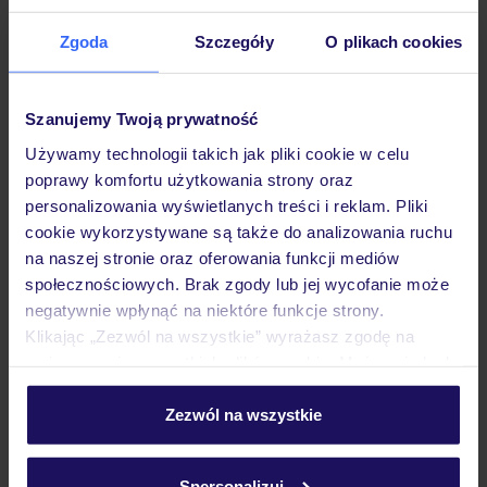
Zgoda
Szczegóły
O plikach cookies
Hotel
Szanujemy Twoją prywatność
Używamy technologii takich jak pliki cookie w celu
Pokoje
poprawy komfortu użytkowania strony oraz
personalizowania wyświetlanych treści i reklam. Pliki
cookie wykorzystywane są także do analizowania ruchu
Wyżywienie
na naszej stronie oraz oferowania funkcji mediów
społecznościowych. Brak zgody lub jej wycofanie może
negatywnie wpłynąć na niektóre funkcje strony.
Atrakcje
Klikając „Zezwól na wszystkie” wyrażasz zgodę na
umieszczenie wszystkich plików cookie. Możesz jednak
personalizować swój wybór wchodząc w zakładkę
Ważne informacje
„Szczegóły”
Zezwól na wszystkie
Szczegółowe informacje o plikach cookie znajdziesz
w
polityce plików cookies
oraz
polityce prywatności
.
Spersonalizuj