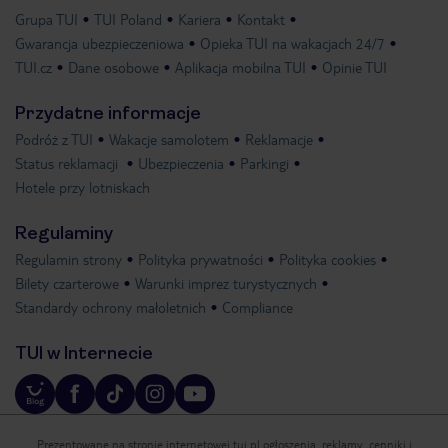
Grupa TUI
TUI Poland
Kariera
Kontakt
Gwarancja ubezpieczeniowa
Opieka TUI na wakacjach 24/7
TUI.cz
Dane osobowe
Aplikacja mobilna TUI
Opinie TUI
Przydatne informacje
Podróż z TUI
Wakacje samolotem
Reklamacje
Status reklamacji
Ubezpieczenia
Parkingi
Hotele przy lotniskach
Regulaminy
Regulamin strony
Polityka prywatności
Polityka cookies
Bilety czarterowe
Warunki imprez turystycznych
Standardy ochrony małoletnich
Compliance
TUI w Internecie
Prezentowane na stronie internetowej tui.pl ogłoszenia, reklamy, cenniki i