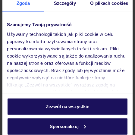
Zgoda
Szczegóły
O plikach cookies
Hotel
Szanujemy Twoją prywatność
Pokoje
Używamy technologii takich jak pliki cookie w celu
poprawy komfortu użytkowania strony oraz
personalizowania wyświetlanych treści i reklam. Pliki
Wyżywienie
cookie wykorzystywane są także do analizowania ruchu
na naszej stronie oraz oferowania funkcji mediów
społecznościowych. Brak zgody lub jej wycofanie może
Atrakcje
negatywnie wpłynąć na niektóre funkcje strony.
Klikając „Zezwól na wszystkie” wyrażasz zgodę na
umieszczenie wszystkich plików cookie. Możesz jednak
Ważne informacje
personalizować swój wybór wchodząc w zakładkę
„Szczegóły”
Zezwól na wszystkie
Szczegółowe informacje o plikach cookie znajdziesz
w
polityce plików cookies
oraz
polityce prywatności
.
Często zadawane pytania
Spersonalizuj
Jak zmienić uczestników/osobę zgłaszającą?