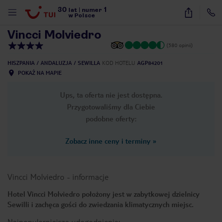
30
1
1
/
11
lat
|
numer
w Polsce
Vincci Molviedro
(580 opinii)
HISZPANIA
ANDALUZJA
SEWILLA
KOD HOTELU
AGP84201
POKAŻ NA MAPIE
Ups, ta oferta nie jest dostępna.
Przygotowaliśmy dla Ciebie
podobne oferty:
Zobacz inne ceny i terminy
»
Vincci Molviedro
-
informacje
Hotel Vincci Molviedro położony jest w zabytkowej dzielnicy
Sewilli i zachęca gości do zwiedzania klimatycznych miejsc.
nute
Najpopularniejsze udogodnienia: