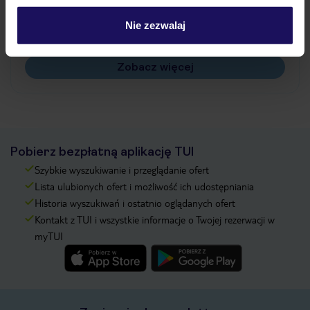
Czy w Hotelu będzie przedstawiciel TUI?
Nie zezwalaj
Na jakiej podstawie i gdzie otrzymam karty
pokładowe/bilety lotnicze?
Zobacz więcej
Pobierz bezpłatną aplikację TUI
Szybkie wyszukiwanie i przeglądanie ofert
Lista ulubionych ofert i możliwość ich udostępniania
Historia wyszukiwań i ostatnio oglądanych ofert
Kontakt z TUI i wszystkie informacje o Twojej rezerwacji w
myTUI