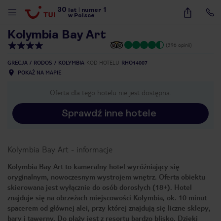
30
1
1
/
22
lat
|
numer
w Polsce
Kolymbia Bay Art
(396 opinii)
GRECJA
RODOS
KOLYMBIA
KOD HOTELU
RHO14007
POKAŻ NA MAPIE
Oferta dla tego hotelu nie jest dostępna.
Sprawdź inne hotele
Kolymbia Bay Art
-
informacje
Kolymbia Bay Art to kameralny hotel wyróżniający się
oryginalnym, nowoczesnym wystrojem wnętrz. Oferta obiektu
skierowana jest wyłącznie do osób dorosłych (18+). Hotel
znajduje się na obrzeżach miejscowości Kolymbia, ok. 10 minut
spacerem od głównej alei, przy której znajdują się liczne sklepy,
nute
bary i tawerny. Do plaży jest z resortu bardzo blisko. Dzięki