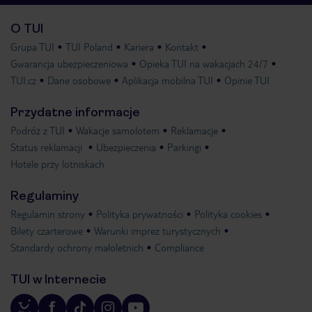
O TUI
Grupa TUI
TUI Poland
Kariera
Kontakt
Gwarancja ubezpieczeniowa
Opieka TUI na wakacjach 24/7
TUI.cz
Dane osobowe
Aplikacja mobilna TUI
Opinie TUI
Przydatne informacje
Podróż z TUI
Wakacje samolotem
Reklamacje
Status reklamacji
Ubezpieczenia
Parkingi
Hotele przy lotniskach
Regulaminy
Regulamin strony
Polityka prywatności
Polityka cookies
Bilety czarterowe
Warunki imprez turystycznych
Standardy ochrony małoletnich
Compliance
TUI w Internecie