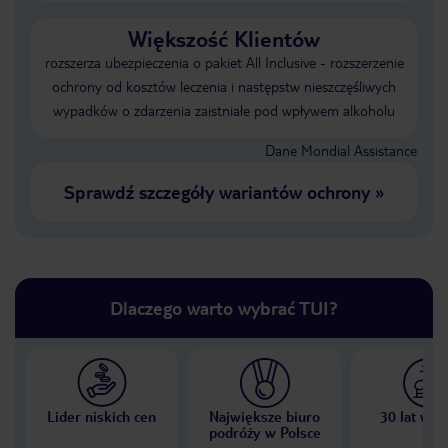
Większość Klientów
rozszerza ubezpieczenia o pakiet All Inclusive - rozszerzenie
ochrony od kosztów leczenia i następstw nieszczęśliwych
wypadków o zdarzenia zaistniałe pod wpływem alkoholu
Dane Mondial Assistance
Sprawdź szczegóły wariantów ochrony
»
Dlaczego warto wybrać TUI?
Lider niskich cen
Największe biuro
30 lat w P
podróży w Polsce