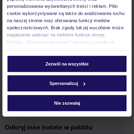
personalizowania wyświetlanych treści i reklam. Pliki
Atrakcje
cookie wykorzystywane są także do analizowania ruchu
na naszej stronie oraz oferowania funkcji mediów
społecznościowych. Brak zgody lub jej wycofanie może
Ważne informacje
negatywnie wpłynąć na niektóre funkcje strony.
Klikając „Zezwól na wszystkie” wyrażasz zgodę na
umieszczenie wszystkich plików cookie. Możesz jednak
personalizować swój wybór wchodząc w zakładkę
Często zadawane pytania
„Szczegóły”
Zezwól na wszystkie
Jak zmienić uczestników/osobę zgłaszającą?
Szczegółowe informacje o plikach cookie znajdziesz
Czy w Hotelu będzie przedstawiciel TUI?
w
polityce plików cookies
oraz
polityce prywatności
.
Na jakiej podstawie i gdzie otrzymam karty
Spersonalizuj
pokładowe/bilety lotnicze?
Zobacz więcej
Nie zezwalaj
Odkryj inne hotele w pobliżu