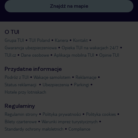
Znajdź na mapie
O TUI
Grupa TUI
TUI Poland
Kariera
Kontakt
Gwarancja ubezpieczeniowa
Opieka TUI na wakacjach 24/7
TUI.cz
Dane osobowe
Aplikacja mobilna TUI
Opinie TUI
Przydatne informacje
Podróż z TUI
Wakacje samolotem
Reklamacje
Status reklamacji
Ubezpieczenia
Parkingi
Hotele przy lotniskach
Regulaminy
Regulamin strony
Polityka prywatności
Polityka cookies
Bilety czarterowe
Warunki imprez turystycznych
Standardy ochrony małoletnich
Compliance