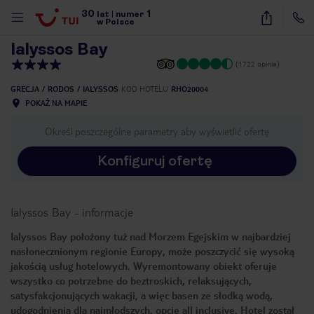
30
1
1
/
27
lat
|
numer
w Polsce
Ialyssos Bay
(1722 opinie)
GRECJA
RODOS
IALYSSOS
KOD HOTELU
RHO20004
POKAŻ NA MAPIE
Określ poszczególne parametry aby wyświetlić ofertę
Konfiguruj ofertę
Ialyssos Bay
-
informacje
Ialyssos Bay położony tuż nad Morzem Egejskim w najbardziej
nasłonecznionym regionie Europy, może poszczycić się wysoką
jakością usług hotelowych. Wyremontowany obiekt oferuje
wszystko co potrzebne do beztroskich, relaksujących,
satysfakcjonujących wakacji, a więc basen ze słodką wodą,
nute
udogodnienia dla najmłodszych, opcję all inclusive. Hotel został