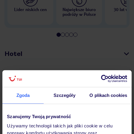
Lider niskich cen
Największe biuro
30 lat w P
podróży w Polsce
Hotel
Opinie
Zgoda
Szczegóły
O plikach cookies
Pokoje
Szanujemy Twoją prywatność
Wyżywienie
Używamy technologii takich jak pliki cookie w celu
poprawy komfortu użytkowania strony oraz