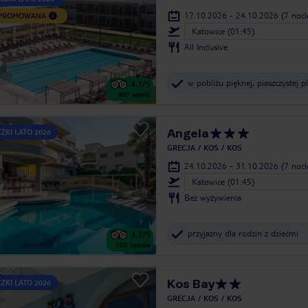
17.10.2026 - 24.10.2026
(7 noc
 PROMOWANA
Katowice (01:45)
All Inclusive
w pobliżu pięknej, piaszczystej p
4.1
/5
407
opinii
Angela
ZKI LATO 2026
GRECJA
KOS
KOS
24.10.2026 - 31.10.2026
(7 noc
Katowice (01:45)
Bez wyżywienia
przyjazny dla rodzin z dziećmi
3.7
/5
102
opinie
Kos Bay
ZKI LATO 2026
GRECJA
KOS
KOS