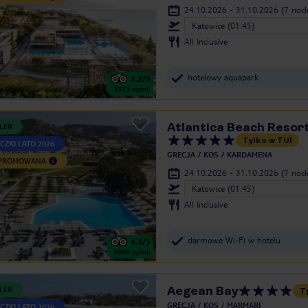
24.10.2026 - 31.10.2026
(7 noc
Katowice (01:45)
All Inclusive
hotelowy aquapark
4.2
/5
3325
opinii
Atlantica Beach Resor
LER
Tylko w TUI
CZKI LATO 2026
GRECJA
KOS
KARDAMENA
 PROMOWANA
24.10.2026 - 31.10.2026
(7 noc
Katowice (01:45)
All Inclusive
darmowe Wi-Fi w hotelu
4.4
/5
3689
opinii
Aegean Bay
LER
T
GRECJA
KOS
MARMARI
CZKI LATO 2026