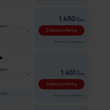
1 450
ZŁ
OSOBA
legów)
Zobacz ofertę
Inne ceny i terminy
»
legów)
1 451
ZŁ
OSOBA
Zobacz ofertę
olicy
Inne ceny i terminy
»