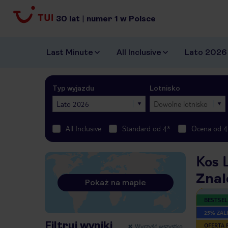
30
lat
|
numer
1
w Polsce
Last Minute
All Inclusive
Lato 2026
Typ wyjazdu
Lotnisko
Lato 2026
Dowolne lotnisko
All Inclusive
Standard od 4*
Ocena od 4
Kos 
Znal
Pokaż na mapie
BESTSEL
25% ZALI
Filtruj wyniki
Wyczyść wszystko
OFERTA