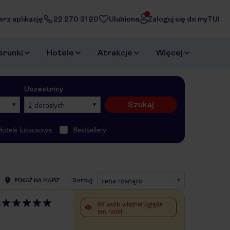
erz aplikację
22 270 31 20
Ulubione
Zaloguj się do myTUI
erunki
Hotele
Atrakcje
Więcej
Uczestnicy
Szukaj
2 dorosłych
Hotele luksusowe
Bestsellery
cena rosnąco
POKAŻ NA MAPIE
Sortuj
s
89 osób właśnie ogląda
ten hotel