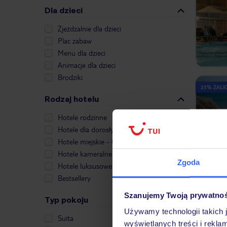
Dla dzieci
Zjeżdzalnie dla dzieci
Plac zabaw
Menu dla dzieci
Animacje dla dzieci
Brodziki
25% ZALIC
Rodzaj hotelu
Hotele rodzinne
Hotele dla dorosłych
Hotele miejskie - City Break
Hotele kameralne
Zgoda
Hotele luksusowe
25% ZALIC
Bestsellery
Szanujemy Twoją prywatno
Typ pokoju
Używamy technologii takich 
Suita
wyświetlanych treści i rekla