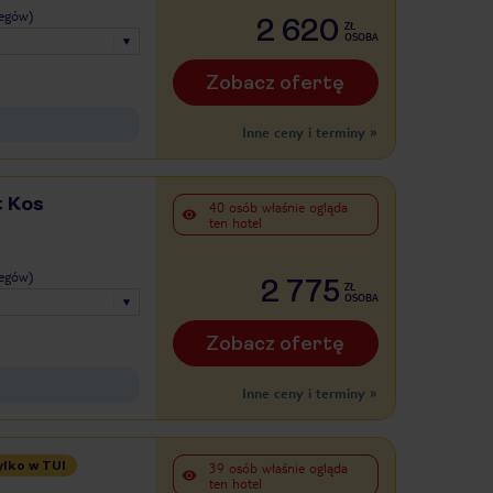
legów)
2 620
ZŁ
OSOBA
Zobacz ofertę
Inne ceny i terminy
»
t Kos
40 osób właśnie ogląda
ten hotel
legów)
2 775
ZŁ
OSOBA
Zobacz ofertę
Inne ceny i terminy
»
ylko w TUI
39 osób właśnie ogląda
ten hotel