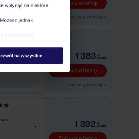
Zobacz ofertę
e wpłynąć na niektóre
Inne ceny i terminy
»
. Możesz jednak
ce prywatności
.
legów)
1 383
ezwól na wszystkie
ZŁ
OSOBA
Zobacz ofertę
Inne ceny i terminy
»
legów)
1 392
ZŁ
OSOBA
Zobacz ofertę