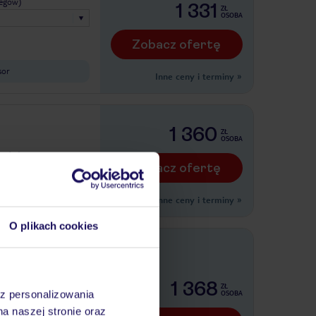
legów)
1 331
ZŁ
OSOBA
Zobacz ofertę
sor
Inne ceny i terminy
»
1 360
ZŁ
OSOBA
legów)
Zobacz ofertę
Inne ceny i terminy
»
O plikach cookies
legów)
1 368
ZŁ
az personalizowania
OSOBA
na naszej stronie oraz