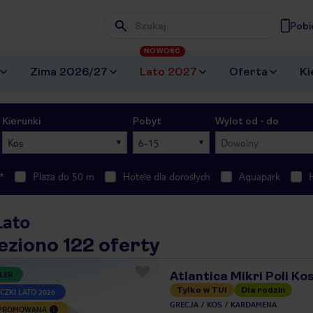
Pobi
Wpisz frazę, której szukasz
NOWOŚĆ
Zima 2026/27
Lato 2027
Oferta
Ki
Kierunki
Pobyt
Wylot od - do
Kos
6-15
Dowolny
*
Plaża do 50 m
Hotele dla dorosłych
Aquapark
Lato
eziono 122 oferty
Atlantica Mikri Poli Ko
LER
Tylko w TUI
Dla rodzin
CZKI LATO 2026
GRECJA
KOS
KARDAMENA
 PROMOWANA