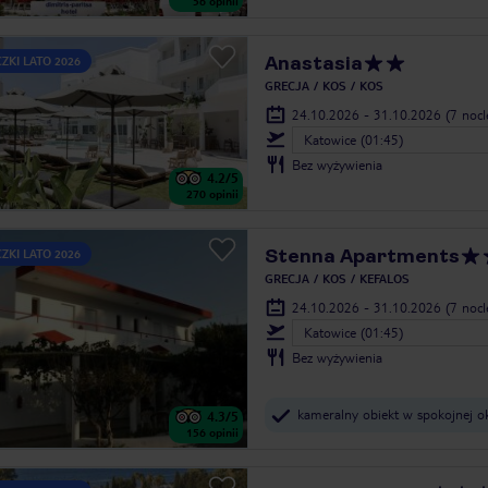
56
opinii
Anastasia
ZKI LATO 2026
GRECJA
KOS
KOS
24.10.2026 - 31.10.2026
(7 noc
Katowice (01:45)
Bez wyżywienia
4.2
/5
270
opinii
Stenna Apartments
ZKI LATO 2026
GRECJA
KOS
KEFALOS
24.10.2026 - 31.10.2026
(7 noc
Katowice (01:45)
Bez wyżywienia
kameralny obiekt w spokojnej ok
4.3
/5
156
opinii