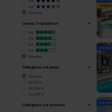
Od
OFERTA
Od
Dowolna
Ocena Tripadvisor
Od
Od
Od
25% ZALIC
Od
Dowolna
Odległość od plaży
Dowolna
Do 50 m
Do 250 m
Do 500 m
25% ZALIC
Odległość od lotniska