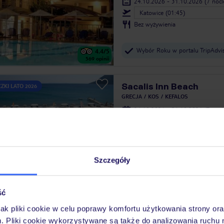
24.10.2026 - 31.10.2026
(7 noc
Katowice (01:45)
Bez wyżywienia
Wybór Roku w portalu TripAdvi
4.4
/5
569
opinii
Sacalis Inn Beach
ZKI LATO 2026
GRECJA
KOS
KEFALOS
24.10.2026 - 31.10.2026
(7 noc
Katowice (01:45)
Bez wyżywienia
4
/5
530
opinii
Szczegóły
Maritsa Studios
ZKI LATO 2026
GRECJA
KOS
KEFALOS
ść
10.10.2026 - 17.10.2026
(7 noc
jak pliki cookie w celu poprawy komfortu użytkowania strony or
Warszawa-Chopina (15:45)
m. Pliki cookie wykorzystywane są także do analizowania ruchu 
Bez wyżywienia