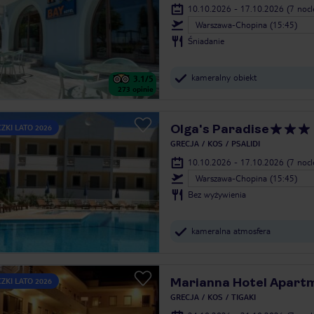
10.10.2026 - 17.10.2026
(7 noc
Warszawa-Chopina (15:45)
Śniadanie
kameralny obiekt
3.1
/5
273
opinie
Olga's Paradise
ZKI LATO 2026
GRECJA
KOS
PSALIDI
10.10.2026 - 17.10.2026
(7 noc
Warszawa-Chopina (15:45)
Bez wyżywienia
kameralna atmosfera
Marianna Hotel Apart
ZKI LATO 2026
GRECJA
KOS
TIGAKI