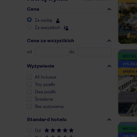
Cena
Za osobę
Za wszystkich
Cena za wszystkich
od
do
BESTSEL
25% ZALI
Wyżywienie
OFERTA
All Inclusive
Trzy posiłki
Dwa posiłki
Śniadanie
Bez wyżywienia
Standard hotelu
BESTSEL
Od
25% ZALI