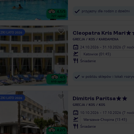
przyjazny dla rodzin z dziećmi
4.1
/5
727
opinii
Cleopatra Kris Mari
ZKI LATO 2026
GRECJA
KOS
KARDAMENA
24.10.2026 - 31.10.2026
(7 noc
Katowice (01:45)
Śniadanie
w pobliżu sklepów i lokali rozr
4
/5
610
opinii
Dimitris Paritsa
ZKI LATO 2026
GRECJA
KOS
KOS
10.10.2026 - 17.10.2026
(7 noc
Warszawa-Chopina (15:45)
Śniadanie
4.2
/5