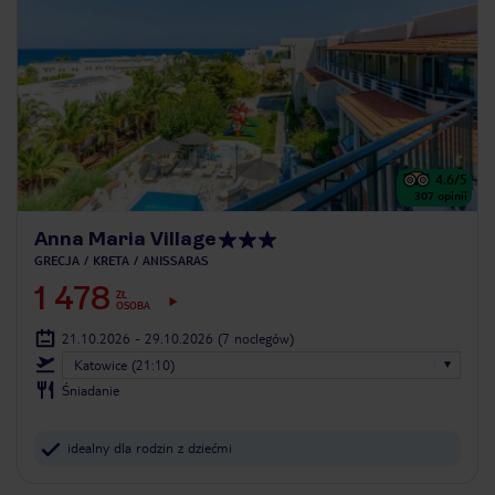
4.6
/5
307
opinii
Anna Maria Village
GRECJA
KRETA
ANISSARAS
1 478
ZŁ
OSOBA
21.10.2026 - 29.10.2026
(7 noclegów)
Katowice (21:10)
Śniadanie
idealny dla rodzin z dziećmi