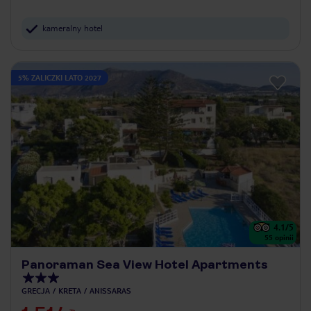
kameralny hotel
5% ZALICZKI LATO 2027
4.1
/5
55
opinii
Panoraman Sea View Hotel Apartments
GRECJA
KRETA
ANISSARAS