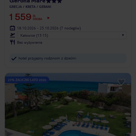
Gerona Mare
GRECJA
KRETA
GERANI
1 559
ZŁ
OSOBA
18.10.2026 - 25.10.2026
(7 noclegów)
Katowice (13:15)
Bez wyżywienia
hotel przyjazny rodzinom z dziećmi
25% ZALICZKI LATO 2026