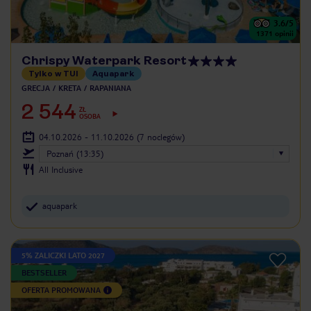
3.6
/5
1371
opinii
Chrispy Waterpark Resort
Tylko w TUI
Aquapark
GRECJA
KRETA
RAPANIANA
2 544
ZŁ
OSOBA
04.10.2026 - 11.10.2026
(7 noclegów)
Poznań (13:35)
All Inclusive
aquapark
5% ZALICZKI LATO 2027
BESTSELLER
OFERTA PROMOWANA