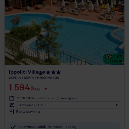
4.1
/5
55
opinii
Ippoliti Village
GRECJA
KRETA
HERSONISSOS
1 594
ZŁ
OSOBA
21.10.2026 - 29.10.2026
(7 noclegów)
Katowice (21:10)
Bez wyżywienia
malownicze widoki na morze i okolicę