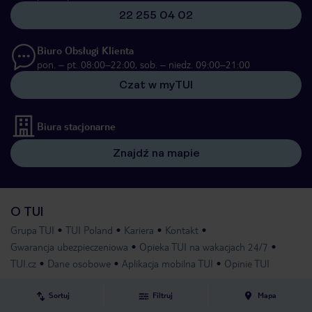
22 255 04 02
Biuro Obsługi Klienta
pon. – pt. 08:00–22:00, sob. – niedz. 09:00–21:00
Czat w myTUI
Biura stacjonarne
Znajdź na mapie
O TUI
Grupa TUI
TUI Poland
Kariera
Kontakt
Gwarancja ubezpieczeniowa
Opieka TUI na wakacjach 24/7
TUI.cz
Dane osobowe
Aplikacja mobilna TUI
Opinie TUI
Przydatne informacje
Sortuj
Filtruj
Mapa