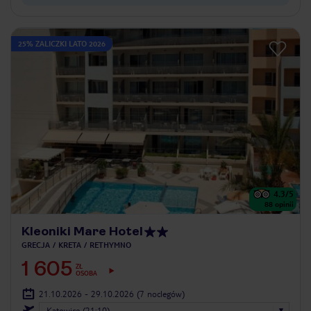
25% ZALICZKI LATO 2026
4.3
/5
88
opinii
Kleoniki Mare Hotel
GRECJA
KRETA
RETHYMNO
1 605
ZŁ
OSOBA
21.10.2026 - 29.10.2026
(7 noclegów)
Katowice (21:10)