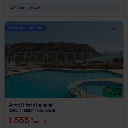
basen dla dzieci
25% ZALICZKI LATO 2026
3.7
/5
97
opinii
Areti Hotel
GRECJA
KRETA
AGIA GALINI
1 555
ZŁ
OSOBA