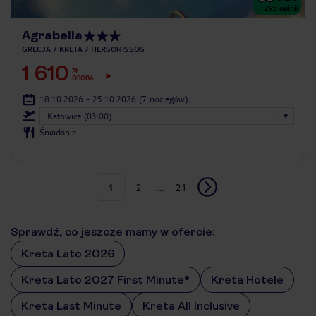
295
opinii
Agrabella
GRECJA
KRETA
HERSONISSOS
1 610
ZŁ
OSOBA
18.10.2026 - 25.10.2026
(7 noclegów)
Katowice (03:00)
Śniadanie
1
2
...
21
Sprawdź, co jeszcze mamy w ofercie:
Kreta Lato 2026
Kreta Lato 2027 First Minute®
Kreta Hotele
Kreta Last Minute
Kreta All Inclusive