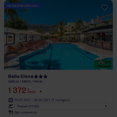
5% ZALICZKI LATO 2027
4
/5
179
opinii
Bella Elena
GRECJA
KRETA
MALIA
1 372
ZŁ
OSOBA
30.05.2027 - 06.06.2027
(7 noclegów)
Poznań (19:00)
Bez wyżywienia