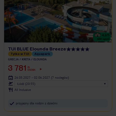
4.2
/5
600
opinii
TUI BLUE Elounda Breeze
Tylko w TUI
Aquapark
GRECJA
KRETA
ELOUNDA
3 781
ZŁ
OSOBA
26.05.2027 - 02.06.2027
(7 noclegów)
Łódź (20:55)
All Inclusive
przyjazny dla rodzin z dziećmi