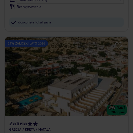
Bez wyżywienia
doskonała lokalizacja
25% ZALICZKI LATO 2026
3.6
/5
207
opinii
Zafiria
GRECJA
KRETA
MATALA