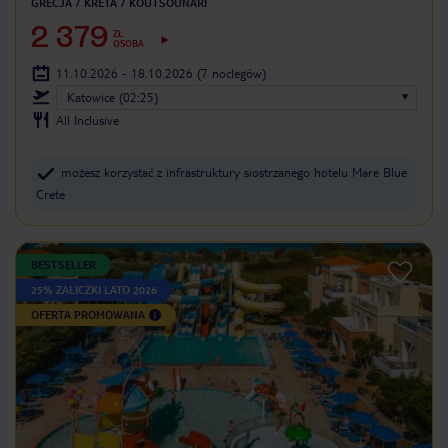
GRECJA
KRETA
KOUTSOUNARI
2 379
ZŁ
OSOBA
11.10.2026 - 18.10.2026
(7 noclegów)
Katowice (02:25)
All Inclusive
możesz korzystać z infrastruktury siostrzanego hotelu Mare Blue
Crete
BESTSELLER
25% ZALICZKI LATO 2026
OFERTA PROMOWANA