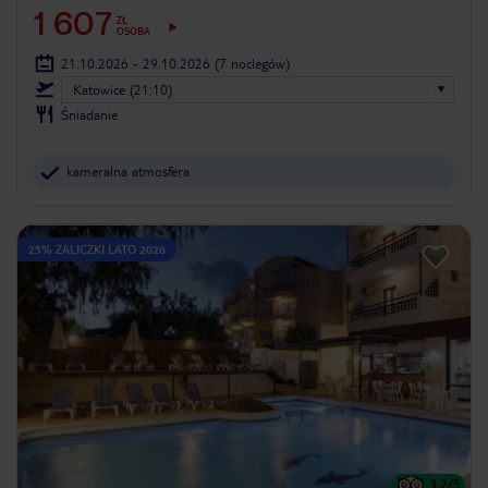
1 607
ZŁ
OSOBA
21.10.2026 - 29.10.2026
(7 noclegów)
Katowice (21:10)
Śniadanie
kameralna atmosfera
25% ZALICZKI LATO 2026
3.2
/5