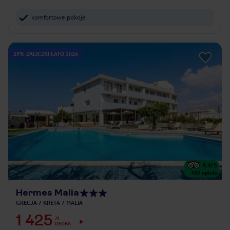
komfortowe pokoje
25% ZALICZKI LATO 2026
3.4
/5
183
opinie
Hermes Malia
GRECJA
KRETA
MALIA
1 425
ZŁ
OSOBA