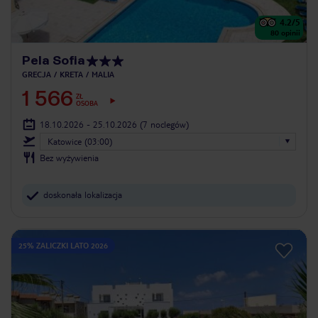
4.2
/5
80
opinii
Pela Sofia
GRECJA
KRETA
MALIA
1 566
ZŁ
OSOBA
18.10.2026 - 25.10.2026
(7 noclegów)
Katowice (03:00)
Bez wyżywienia
doskonała lokalizacja
25% ZALICZKI LATO 2026