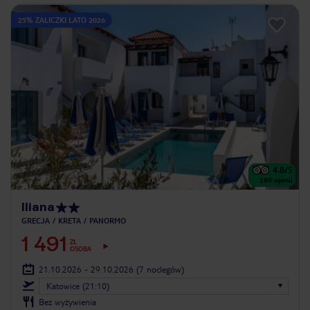
25% ZALICZKI LATO 2026
4.8
/5
289
opinii
Iliana
GRECJA
KRETA
PANORMO
1 491
ZŁ
OSOBA
21.10.2026 - 29.10.2026
(7 noclegów)
Katowice (21:10)
Bez wyżywienia