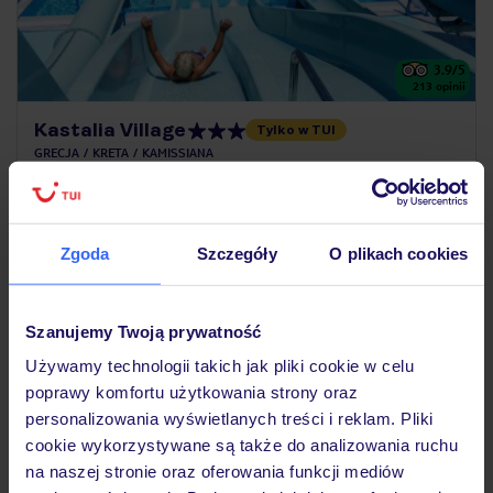
3.9
/5
213
opinii
Kastalia Village
Tylko w TUI
GRECJA
KRETA
KAMISSIANA
1 527
ZŁ
OSOBA
30.08.2026 - 06.09.2026
(7 noclegów)
Zgoda
Szczegóły
O plikach cookies
Poznań (20:10)
Bez wyżywienia
Szanujemy Twoją prywatność
basen ze zjeżdżalniami
Używamy technologii takich jak pliki cookie w celu
poprawy komfortu użytkowania strony oraz
personalizowania wyświetlanych treści i reklam. Pliki
25% ZALICZKI LATO 2026
cookie wykorzystywane są także do analizowania ruchu
na naszej stronie oraz oferowania funkcji mediów