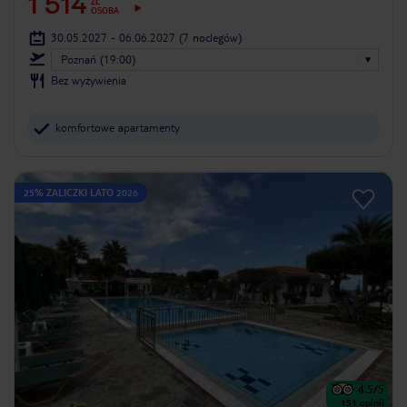
1 514
ZŁ
OSOBA
30.05.2027 - 06.06.2027
(7 noclegów)
Poznań (19:00)
Bez wyżywienia
komfortowe apartamenty
25% ZALICZKI LATO 2026
4.5
/5
151
opinii