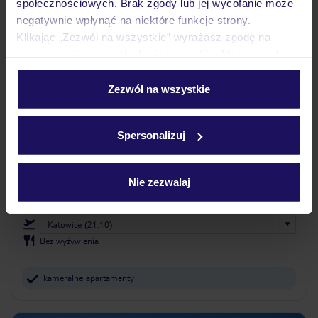
społecznościowych. Brak zgody lub jej wycofanie może
negatywnie wpłynąć na niektóre funkcje strony.
Klikając „Zezwól na wszystkie” wyrażasz zgodę na
umieszczenie wszystkich plików cookie. Możesz jednak
personalizować swój wybór wchodząc w zakładkę
„Szczegóły”
Zezwól na wszystkie
4.1
/5
Szczegółowe informacje o plikach cookie znajdziesz
262
opinie
w
polityce plików cookies
oraz
polityce prywatności
.
Spersonalizuj
Rena Apartments
GRECJA
KRETA
GOUVES
1 531
ZŁ
Nie zezwalaj
OSOBA
21.10.2026 - 29.10.2026
(7 noclegów)
Katowice (21:10)
Bez wyżywienia
kameralne apartamenty