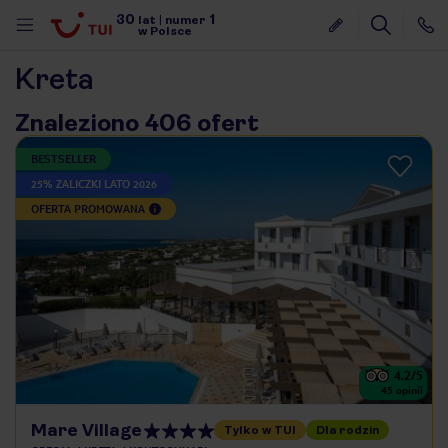
30
1
lat
|
numer
w Polsce
Kreta
Znaleziono 406 ofert
BESTSELLER
25% ZALICZKI LATO 2026
OFERTA PROMOWANA
4.2
/5
45
opinii
nute
Mare Village
Tylko w TUI
Dla rodzin