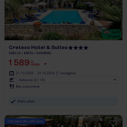
4.2
/5
20
opinii
Creteco Hotel & Suites
GRECJA
KRETA
GOURNES
1 589
ZŁ
OSOBA
21.10.2026 - 29.10.2026
(7 noclegów)
Katowice (21:10)
Bez wyżywienia
blisko plaży
25% ZALICZKI LATO 2026