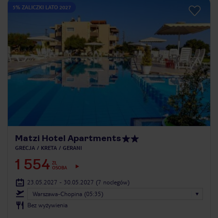
5% ZALICZKI LATO 2027
Matzi Hotel Apartments
GRECJA
KRETA
GERANI
1 554
ZŁ
OSOBA
23.05.2027 - 30.05.2027
(7 noclegów)
Warszawa-Chopina (05:35)
Bez wyżywienia