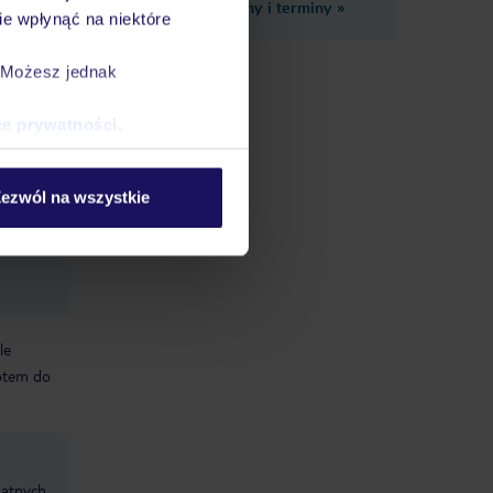
Zobacz inne ceny i terminy
»
e wpłynąć na niektóre
. Możesz jednak
ad,
ce prywatności
.
ezwól na wszystkie
le
otem do
datnych