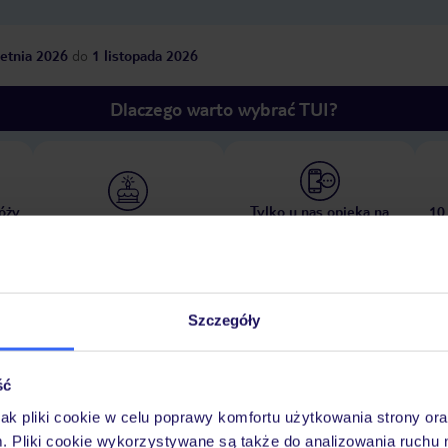
etnia 2026
do
1 listopada 2026
Dlaczego warto wybrać TUI?
óży
Tylko u nas opieka na
10
30 lat w Polsce
wakacjach 24/7
Szczegóły
Pokoje
Wyżywienie
Atrakcje
Ważne i
ść
jak pliki cookie w celu poprawy komfortu użytkowania strony or
m. Pliki cookie wykorzystywane są także do analizowania ruchu 