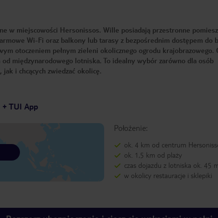
one w miejscowości Hersonissos. Wille posiadają przestronne pomiesz
darmowe Wi-Fi oraz balkony lub tarasy z bezpośrednim dostępem do 
wym otoczeniem pełnym zieleni okolicznego ogrodu krajobrazowego. 
 km od międzynarodowego lotniska. To idealny wybór zarówno dla osób
 jak i chcących zwiedzać okolicę.
7 + TUI App
Położenie:
ok. 4 km od centrum Hersoniss
ok. 1,5 km od plaży
czas dojazdu z lotniska ok. 45 
w okolicy restauracje i sklepiki