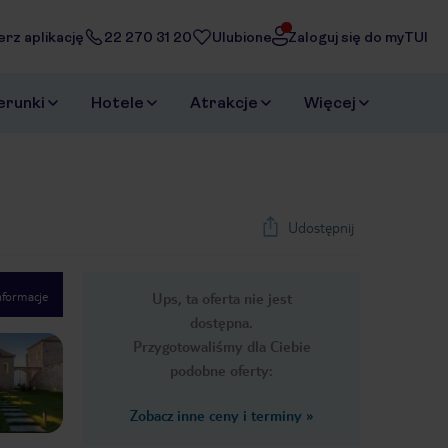
erz aplikację
22 270 31 20
Ulubione
Zaloguj się do myTUI
erunki
Hotele
Atrakcje
Więcej
Udostępnij
nformacje
Ups, ta oferta nie jest
1
/
15
dostępna.
Next slide
Przygotowaliśmy dla Ciebie
podobne oferty:
Zobacz inne ceny i terminy
»