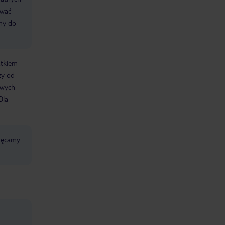
ować
śmy do
atkiem
ży od
owych -
Dla
chęcamy