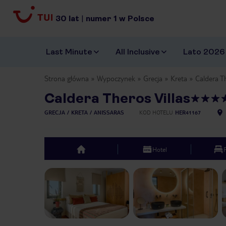
30
lat
|
numer
1
w Polsce
Last Minute
All Inclusive
Lato 2026
Strona główna
Wypoczynek
Grecja
Kreta
Caldera Th
Caldera Theros Villas
GRECJA
KRETA
ANISSARAS
KOD HOTELU
HER41167
Hotel
top
Previous slide