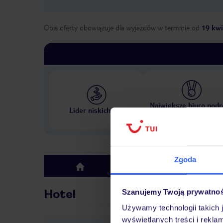
Opis oferty obowiązuje dla wyjazdów w terminie
od
19 kwi
Największe biuro podr
Lider niskich cen
w Polsce
Zgoda
Hotel
top
Hotel
Szanujemy Twoją prywatno
Używamy technologii takich 
wyświetlanych treści i rekla