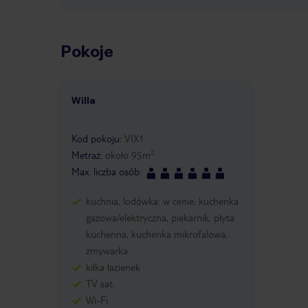
Pokoje
Willa
1 /
25
Kod pokoju
:
VIX1
2
Metraż
:
około
95
m
Max. liczba osób
:
kuchnia, lodówka: w cenie, kuchenka
gazowa/elektryczna, piekarnik, płyta
kuchenna, kuchenka mikrofalowa,
zmywarka
kilka łazienek
TV sat.
Wi-Fi