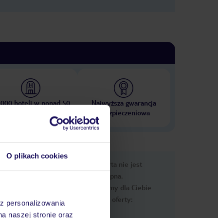
 000 hoteli w ponad 50
Najwyższa gwarancja
krajach
ubezpieczeniowa
O plikach cookies
nformacje
Ups, ta oferta nie jest
dostępna.
Przygotowaliśmy dla Ciebie
podobne oferty:
az personalizowania
na naszej stronie oraz