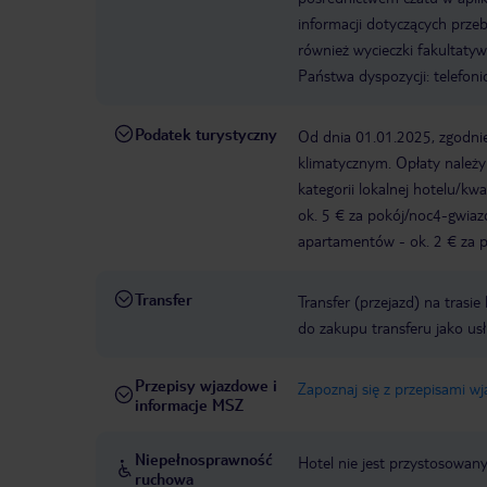
informacji dotyczących prze
również wycieczki fakultaty
Państwa dyspozycji: telefon
Podatek turystyczny
Od dnia 01.01.2025, zgodnie
klimatycznym. Opłaty należ
kategorii lokalnej hotelu/k
ok. 5 € za pokój/noc4-gwia
apartamentów - ok. 2 € za po
Transfer
Transfer (przejazd) na trasi
do zakupu transferu jako us
Przepisy wjazdowe i
Zapoznaj się z przepisami w
informacje MSZ
Niepełnosprawność
Hotel nie jest przystosowan
ruchowa