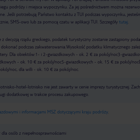
biegu podróży i miejsca wypoczynku. Za jej pośrednictwem można rezerw
wne. Jeśli potrzebują Państwo kontaktu z TUI podczas wypoczynku, jeste
icznie, SMS-owo lub za pomocą czatu w aplikacji TUI. Szczegóły
tutaj
.
 z decyzją rządu greckiego, podatek turystyczny zostanie zastąpiony pod
y dokonać podczas zakwaterowania.Wysokość podatku klimatycznego zale
watery. Dla obiektów:1- i 2-gwiazdkowych - ok. 2 € za pokój/noc3-gwiazdk
zdkowych - ok. 10 € za pokój/noc5-gwiazdkowych - ok. 15 € za pokój/noc
kój/noc, dla willi - ok. 10 € za pokój/noc.
e lotnisko-hotel-lotnisko nie jest zawarty w cenie imprezy turystycznej. Za
ługi dodatkowej w trakcie procesu zakupowego.
jazdowymi i informacjami MSZ dotyczącymi kraju podróży
.
y dla osób z niepełnosprawnościami