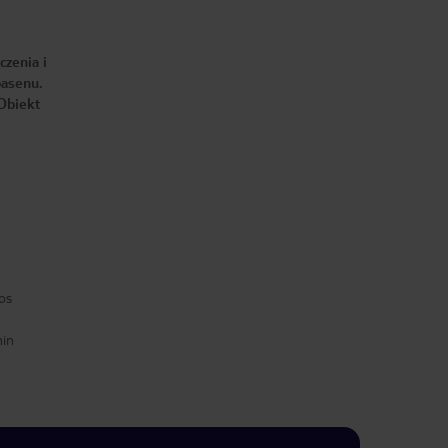
czenia i
basenu.
Obiekt
os
min