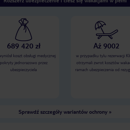
Rozszerz ubezpieczenie i ciesz się wakacjami w pełni
689 420 zł
Aż 9002
 wyniósł koszt obsługi medycznej
w przypadku tylu rezerwacji Kl
pokryty jednorazowo przez
otrzymali zwrot kosztów wakac
ubezpieczyciela
ramach ubezpieczenia od rezyg
Sprawdź szczegóły wariantów ochrony
»