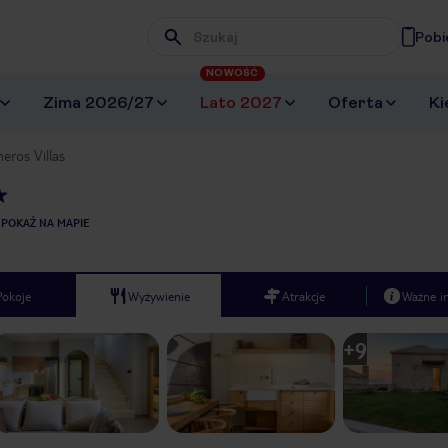
Pobi
Wpisz frazę, której szukasz
NOWOŚĆ
Zima 2026/27
Lato 2027
Oferta
Ki
eros Villas
POKAŻ NA MAPIE
Pokoje
Wyżywienie
Atrakcje
Ważne i
+
9