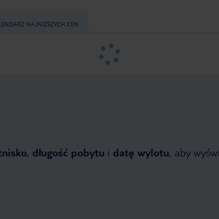
LENDARZ NAJNIŻSZYCH CEN
tnisko
,
długość pobytu
i
datę wylotu
, aby wyświe