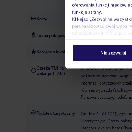
odkryty, parasole, leżaki prz
oferowania funkcji mediów s
funkcje strony.
Karty
Mastercard, Visa
Klikając „Zezwól na wszystk
personalizować swój wybór 
Szczegółowe informacje o pl
Liczba pokojów
14
Kategoria lokalna
2 gwiazdki
Nie zezwalaj
Opieka TUI na
W rezerwowanym hotelu opiek
wakacjach 24/7
pośrednictwem czatu w aplik
informacji dotyczących prze
również wycieczki fakultaty
Państwa dyspozycji: telefon
Podatek turystyczny
Od dnia 01.01.2025, zgodnie
klimatycznym. Opłaty należ
kategorii lokalnej hotelu/k