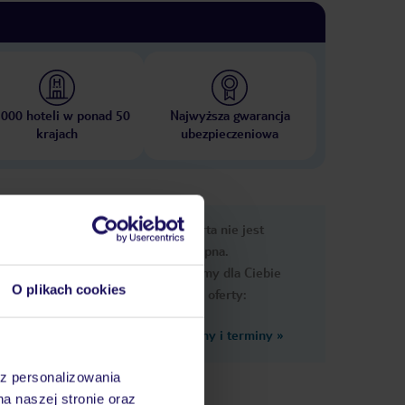
 000 hoteli w ponad 50
Najwyższa gwarancja
krajach
ubezpieczeniowa
e
Ups, ta oferta nie jest
macje
dostępna.
Przygotowaliśmy dla Ciebie
O plikach cookies
podobne oferty:
Zobacz inne ceny i terminy
»
az personalizowania
asen
na naszej stronie oraz