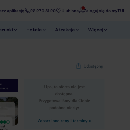
erz aplikację
22 270 31 20
Ulubione
Zaloguj się do myTUI
erunki
Hotele
Atrakcje
Więcej
Udostępnij
e
Ups, ta oferta nie jest
macje
1
/
13
dostępna.
Next slide
Przygotowaliśmy dla Ciebie
podobne oferty:
Zobacz inne ceny i terminy
»
Bardzo dobry
rugi
czyste pokoje, sprzątane co drugi
laży. W
dzień, blisko do piaszczystej plaży. W