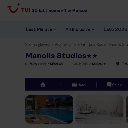
30
lat
|
numer
1
w Polsce
Last Minute
All Inclusive
Lato 2026
Strona główna
Wypoczynek
Grecja
Kos
Manolis Stu
Manolis Studios
GRECJA
KOS
KEFALOS
KOD HOTELU
KGS26031
POK
Hotel
Opinie
top
Previous slide