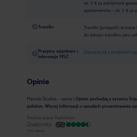
ok. 5 € za pokój/noc4-gwia
apartamentów - ok. 2 € za po
Transfer
Transfer (przejazd) na trasi
do zakupu transferu jako us
Przepisy wjazdowe i
Zapoznaj się z przepisami w
informacje MSZ
Opinie
Manolis Studios
-
opinie
|
Opinie pochodzą z serwisu Trip
polskim. Więcej informacji o zasadach prezentowania opi
Średnia ocena TripAdvisor:
Znakomity
(152 opinie)