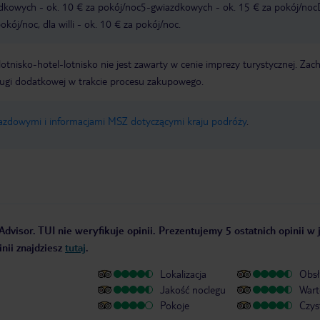
zdkowych - ok. 10 € za pokój/noc5-gwiazdkowych - ok. 15 € za pokój/noc
kój/noc, dla willi - ok. 10 € za pokój/noc.
e lotnisko-hotel-lotnisko nie jest zawarty w cenie imprezy turystycznej. Za
ługi dodatkowej w trakcie procesu zakupowego.
jazdowymi i informacjami MSZ dotyczącymi kraju podróży
.
Advisor. TUI nie weryfikuje opinii. Prezentujemy 5 ostatnich opinii w
nii znajdziesz
tutaj
.
Lokalizacja
Obsł
Jakość noclegu
Wart
Pokoje
Czys