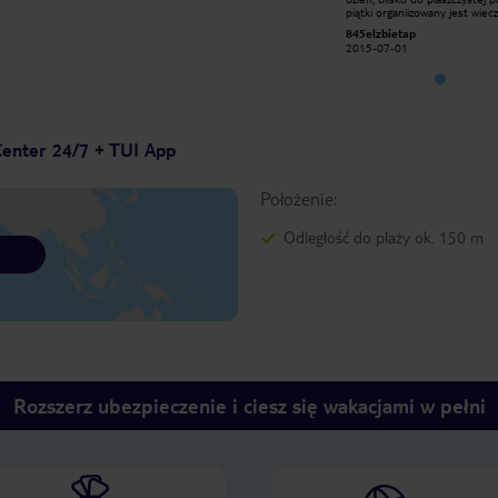
piątki organiizowany jest wieczór
piątki organiizowany jest wiec
barbeque. Woda w basenie czysta,
barbeque. Woda w basenie cz
845elzbietap
845elzbietap
obsługa bardzo przyjazna i pomocna.
obsługa bardzo przyjazna i p
2015-07-01
2015-07-01
Bardzo przyjemnie wspominam
Bardzo przyjemnie wspomin
pobyt.
pobyt.
Center 24/7 + TUI App
Położenie:
Odległość do plaży ok. 150 m
Rozszerz ubezpieczenie i ciesz się wakacjami w pełni