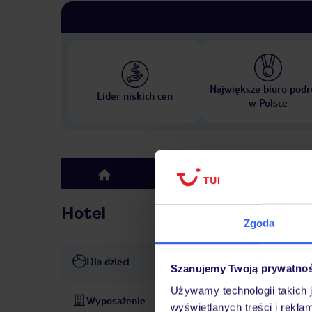
Największe biuro podr
Lider niskich cen
w Polsce
Hotel
Opinie
top
Hotel
Zgoda
Dla dzieci
basen dla dzieci
plac zaba
Szanujemy Twoją prywatno
Używamy technologii takich 
Wyposażenie
parking
sejf hotelowy
Wi
wyświetlanych treści i rekla