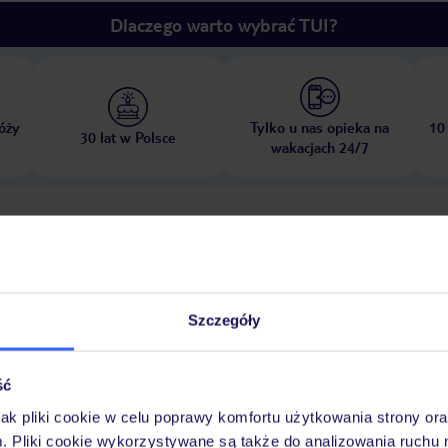
Dlaczego warto wybrać TUI?
óży
Tylko u nas opieka na
10
30 lat w Polsce
wakacjach 24/7
Ważn
Pokoje
Wyżywienie
Atrakcje
infor
Szczegóły
w
ść
jak pliki cookie w celu poprawy komfortu użytkowania strony or
-Fi w hotelu
minimarket
taras słoneczny
baseny: basen dla dzieci, b
m. Pliki cookie wykorzystywane są także do analizowania ruchu 