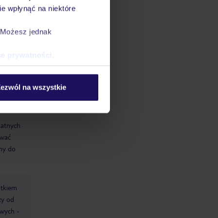
e wpłynąć na niektóre
. Możesz jednak
ce prywatności
.
ezwól na wszystkie
datnych
ować
śmy do
atkiem
ży od
owych -