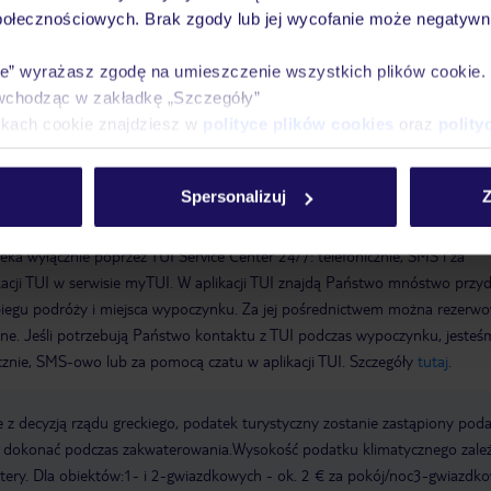
y basenie
połecznościowych. Brak zgody lub jej wycofanie może negatywni
ie” wyrażasz zgodę na umieszczenie wszystkich plików cookie
wchodząc w zakładkę „Szczegóły”
ikach cookie znajdziesz w
polityce plików cookies
oraz
polity
Spersonalizuj
Z
a wyłącznie poprzez TUI Service Center 24/7: telefonicznie, SMS i za
acji TUI w serwisie myTUI. W aplikacji TUI znajdą Państwo mnóstwo przy
biegu podróży i miejsca wypoczynku. Za jej pośrednictwem można rezerw
wne. Jeśli potrzebują Państwo kontaktu z TUI podczas wypoczynku, jeste
icznie, SMS-owo lub za pomocą czatu w aplikacji TUI. Szczegóły
tutaj
.
 z decyzją rządu greckiego, podatek turystyczny zostanie zastąpiony pod
y dokonać podczas zakwaterowania.Wysokość podatku klimatycznego zale
watery. Dla obiektów:1- i 2-gwiazdkowych - ok. 2 € za pokój/noc3-gwiazdk