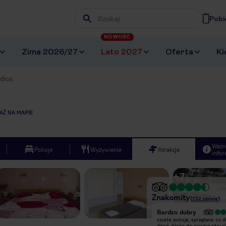
Pobi
Wpisz frazę, której szukasz
NOWOŚĆ
Zima 2026/27
Lato 2027
Oferta
Ki
dios
AŻ NA MAPIE
Ważn
Pokoje
Wyżywienie
Atrakcje
infor
+
7
Znakomity
(
152
opinie
)
Bardzo dobry
Bardzo dobry
czyste pokoje, sprzątane co drugi
czyste pokoje, sprzątane co d
dzień, blisko do piaszczystej plaży. W
dzień, blisko do piaszczystej p