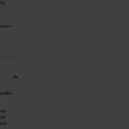
Dla
chęcamy
 języku
uga
ość
tość