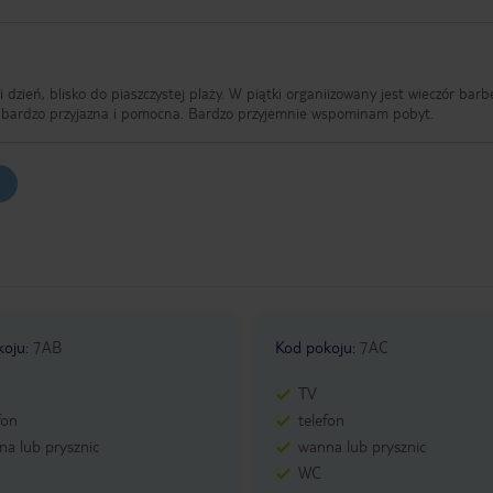
 dzień, blisko do piaszczystej plaży. W piątki organiizowany jest wieczór bar
 bardzo przyjazna i pomocna. Bardzo przyjemnie wspominam pobyt.
koju
:
7AB
Kod pokoju
:
7AC
TV
fon
telefon
a lub prysznic
wanna lub prysznic
WC