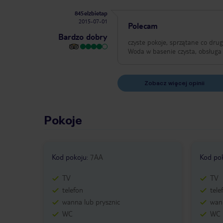
845elzbietap
2015-07-01
Polecam
Bardzo dobry
czyste pokoje, sprzątane co drugi
Woda w basenie czysta, obsługa
Zobacz więcej opinii
Pokoje
Kod pokoju
:
7AA
Kod po
TV
TV
telefon
tele
wanna lub prysznic
wann
WC
WC