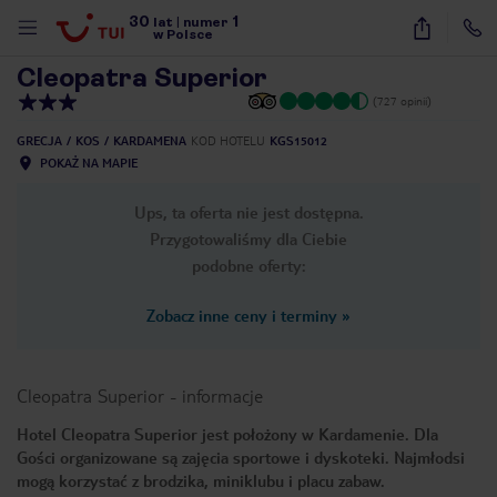
30
1
1
/
35
lat
|
numer
w Polsce
Cleopatra Superior
(727 opinii)
GRECJA
KOS
KARDAMENA
KOD HOTELU
KGS15012
POKAŻ NA MAPIE
Ups, ta oferta nie jest dostępna.
Przygotowaliśmy dla Ciebie
podobne oferty:
Zobacz inne ceny i terminy
»
Cleopatra Superior
-
informacje
Hotel Cleopatra Superior jest położony w Kardamenie. Dla
Gości organizowane są zajęcia sportowe i dyskoteki. Najmłodsi
nute
mogą korzystać z brodzika, miniklubu i placu zabaw.