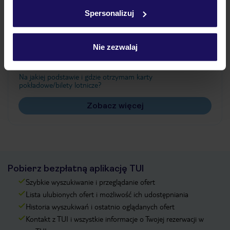
w
polityce plików cookies
oraz
polityce prywatności
.
Spersonalizuj
Często zadawane pytania
Nie zezwalaj
Jak zmienić uczestników/osobę zgłaszającą?
Czy w Hotelu będzie przedstawiciel TUI?
Na jakiej podstawie i gdzie otrzymam karty
pokładowe/bilety lotnicze?
Zobacz więcej
Pobierz bezpłatną aplikację TUI
Szybkie wyszukiwanie i przeglądanie ofert
Lista ulubionych ofert i możliwość ich udostępniania
Historia wyszukiwań i ostatnio oglądanych ofert
Kontakt z TUI i wszystkie informacje o Twojej rezerwacji w