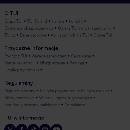
O TUI
Grupa TUI
TUI Poland
Kariera
Kontakt
Gwarancja ubezpieczeniowa
Opieka TUI na wakacjach 24/7
TUI.cz
Dane osobowe
Aplikacja mobilna TUI
Opinie TUI
Przydatne informacje
Podróż z TUI
Wakacje samolotem
Reklamacje
Status reklamacji
Ubezpieczenia
Parkingi
Hotele przy lotniskach
Regulaminy
Regulamin strony
Polityka prywatności
Polityka cookies
Bilety czarterowe
Warunki imprez turystycznych
Standardy ochrony małoletnich
Compliance
TUI w Internecie