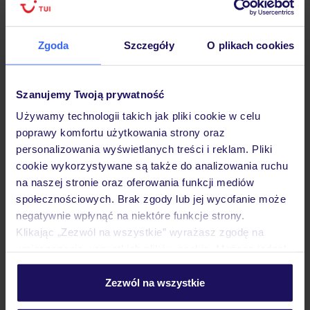
Hotel
Zgoda
Szczegóły
O plikach cookies
Opinie
Szanujemy Twoją prywatność
Używamy technologii takich jak pliki cookie w celu
poprawy komfortu użytkowania strony oraz
Pokoje
personalizowania wyświetlanych treści i reklam. Pliki
cookie wykorzystywane są także do analizowania ruchu
na naszej stronie oraz oferowania funkcji mediów
Wyżywienie
społecznościowych. Brak zgody lub jej wycofanie może
negatywnie wpłynąć na niektóre funkcje strony.
Klikając „Zezwól na wszystkie” wyrażasz zgodę na
Atrakcje
umieszczenie wszystkich plików cookie. Możesz jednak
personalizować swój wybór wchodząc w zakładkę
„Szczegóły”
Zezwól na wszystkie
Ważne informacje
Szczegółowe informacje o plikach cookie znajdziesz