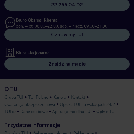
22 255 04 02
Biuro Obsługi Klienta
pon. – pt. 08:00–22:00, sob. – niedz. 09:00–21:00
Czat w myTUI
Biura stacjonarne
Znajdź na mapie
O TUI
Grupa TUI
TUI Poland
Kariera
Kontakt
Gwarancja ubezpieczeniowa
Opieka TUI na wakacjach 24/7
TUI.cz
Dane osobowe
Aplikacja mobilna TUI
Opinie TUI
Przydatne informacje
Podróż z TUI
Wakacje samolotem
Reklamacje