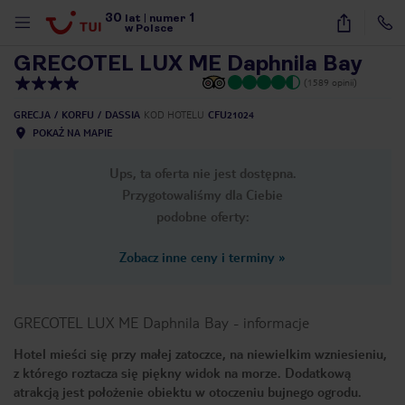
30
1
1
/
34
lat
|
numer
w Polsce
GRECOTEL LUX ME Daphnila Bay
(1589 opinii)
GRECJA
KORFU
DASSIA
KOD HOTELU
CFU21024
POKAŻ NA MAPIE
Ups, ta oferta nie jest dostępna.
Przygotowaliśmy dla Ciebie
podobne oferty:
Zobacz inne ceny i terminy
»
GRECOTEL LUX ME Daphnila Bay
-
informacje
Hotel mieści się przy małej zatoczce, na niewielkim wzniesieniu,
z którego roztacza się piękny widok na morze. Dodatkową
nute
atrakcją jest położenie obiektu w otoczeniu bujnego ogrodu.