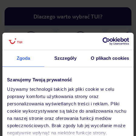
Dlaczego warto wybrać TUI?
Lider niskich cen
Największe biuro
30 lat w P
podróży w Polsce
Zgoda
Szczegóły
O plikach cookies
Szanujemy Twoją prywatność
Używamy technologii takich jak pliki cookie w celu
Hotel
poprawy komfortu użytkowania strony oraz
personalizowania wyświetlanych treści i reklam. Pliki
cookie wykorzystywane są także do analizowania ruchu
Opinie
na naszej stronie oraz oferowania funkcji mediów
społecznościowych. Brak zgody lub jej wycofanie może
negatywnie wpłynąć na niektóre funkcje strony.