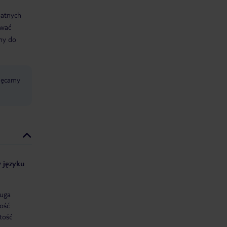
datnych
ować
śmy do
chęcamy
w języku
uga
ość
tość