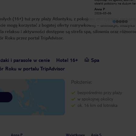
wszystkie potrzeby gości. Dobre
obiekt położony na dużym ter
jedzenie. Ludzie od rozrywki umilają
jedzenie wspaniałe, ludzie prze
M N
Anna P
pobyt. Pozdrowienia dla Alhassan Mo
żywa muzyka do kolacji, fajne
2025-12-12
2026-03-06
Ida Max.
wieczory przy basenie z pokaz
słych (16+) tuż przy plaży Atlantyku, z pokojami oferującymi niesam
miejscu, wśród hotelowych
chłopaków szukajcie Michała- 
cie mogą korzystać z bogatej oferty rozrywkowej – animacje, muzyka 
się organizacją czasu w hotelu
a relaksu i aktywności dostępne są strefa spa, siłownia oraz różnoro
r Roku przez portal TripAdvisor.
żaki i parasole w cenie
Hotel 16+
Spa
r Roku w portalu TripAdvisor
Położenie:
bezpośrednio przy plaży
w spokojnej okolicy
ok. 16 km od lotniska
Wyjątkowy
Anna P
Ania S