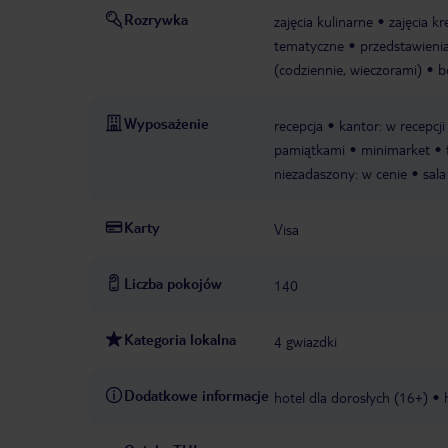
Rozrywka
zajęcia kulinarne
zajęcia k
tematyczne
przedstawienia
(codziennie, wieczorami)
b
Wyposażenie
recepcja
kantor: w recepcji
pamiątkami
minimarket
niezadaszony: w cenie
sala
Karty
Visa
Liczba pokojów
140
Kategoria lokalna
4 gwiazdki
Dodatkowe informacje
hotel dla dorosłych (16+)