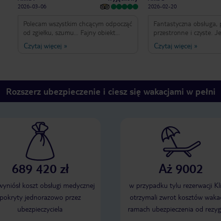
2026-03-06
2026-02-20
Polecam wszystkim chcącym odpocząć
Fantastyczna obsługa, 
od zgiełku, szumu… Fajny obiekt
przestronne i czyste. J
położony na dużym terenie, jedzenie
każdy znajdzie coś dla s
Czytaj więcej
»
Czytaj więcej
»
wspaniałe, ludzie przemili, żywa
muzyka do kolacji, fajne wieczory przy
basenie z pokazami. Na miejscu,
wśród hotelowych chłopaków
szukajcie Michała- zajmuje się
Rozszerz ubezpieczenie i ciesz się wakacjami w pełni
organizacją czasu w hotelu.
689 420 zł
Aż 9002
 wyniósł koszt obsługi medycznej
w przypadku tylu rezerwacji Kl
pokryty jednorazowo przez
otrzymali zwrot kosztów wakac
ubezpieczyciela
ramach ubezpieczenia od rezyg