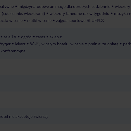
reatywne
międzynarodowe animacje dla dorosłych codziennie
wieczory
 (codziennie, wieczorami)
wieczory taneczne raz w tygodniu
muzyka n
occia w cenie
rzutki w cenie
zajęcia sportowe BLUEf!t®
sala TV
ogród
taras
sklep z
fryzjer
lekarz
Wi-Fi, w całym hotelu: w cenie
pralnia: za opłatą
park
 konferencyjna
hotel nie akceptuje zwierząt