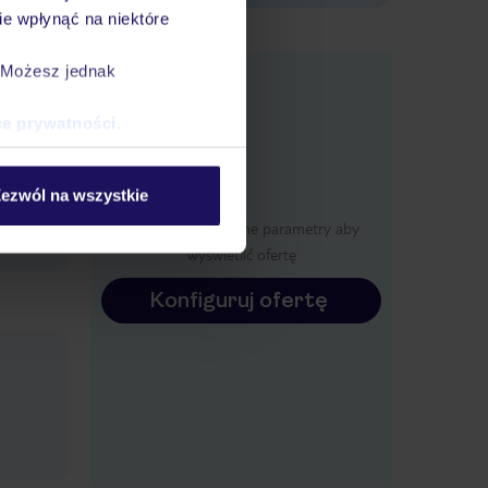
e wpłynąć na niektóre
e
. Możesz jednak
macje
ce prywatności
.
ezwól na wszystkie
ole w
Określ poszczególne parametry aby
wyświetlić ofertę
Konfiguruj ofertę