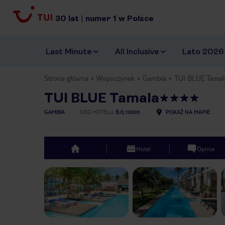
30
lat
|
numer
1
w Polsce
Last Minute
All Inclusive
Lato 2026
Strona główna
Wypoczynek
Gambia
TUI BLUE Tamal
TUI BLUE Tamala
GAMBIA
KOD HOTELU
BJL10005
POKAŻ NA MAPIE
Hotel
Opinie
top
Previous slide