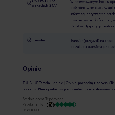
Opieka TUI na
W rezerwowanym hotelu opiek
wakacjach 24/7
pośrednictwem czatu w aplik
informacji dotyczących prze
również wycieczki fakultaty
Państwa dyspozycji: telefon
Transfer
Transfer (przejazd) na trasi
do zakupu transferu jako us
Opinie
TUI BLUE Tamala
-
opinie
|
Opinie pochodzą z serwisu Tri
polskim. Więcej informacji o zasadach prezentowania opi
Średnia ocena TripAdvisor:
Znakomity
(1124 opinie)