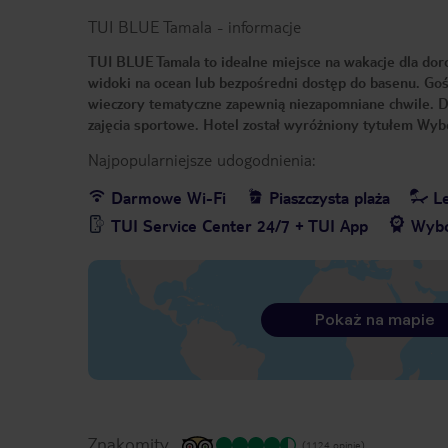
TUI BLUE Tamala
-
informacje
TUI BLUE Tamala to idealne miejsce na wakacje dla doro
widoki na ocean lub bezpośredni dostęp do basenu. Goś
wieczory tematyczne zapewnią niezapomniane chwile. Dl
zajęcia sportowe. Hotel został wyróżniony tytułem Wybó
Najpopularniejsze udogodnienia:
Darmowe Wi-Fi
Piaszczysta plaża
Le
TUI Service Center 24/7 + TUI App
Wybó
Pokaż na mapie
Znakomity
(1124 opinie)