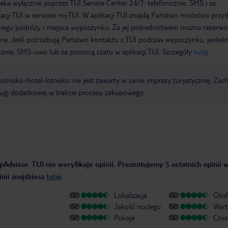
a wyłącznie poprzez TUI Service Center 24/7: telefonicznie, SMS i za
acji TUI w serwisie myTUI. W aplikacji TUI znajdą Państwo mnóstwo przy
biegu podróży i miejsca wypoczynku. Za jej pośrednictwem można rezerw
wne. Jeśli potrzebują Państwo kontaktu z TUI podczas wypoczynku, jeste
icznie, SMS-owo lub za pomocą czatu w aplikacji TUI. Szczegóły
tutaj
.
e lotnisko-hotel-lotnisko nie jest zawarty w cenie imprezy turystycznej. Za
ługi dodatkowej w trakcie procesu zakupowego.
pAdvisor. TUI nie weryfikuje opinii. Prezentujemy 5 ostatnich opinii 
nii znajdziesz
tutaj
.
Lokalizacja
Obsł
Jakość noclegu
Wart
Pokoje
Czys