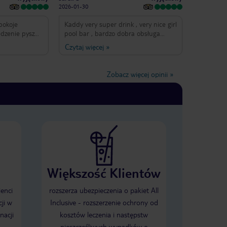
2026-01-30
pokoje
Kaddy very super drink , very nice girl
edzenie pyszne
pool bar , bardzo dobra obsługa
iebie.
zwłaszcza drinki specjalne ,zawsze
Czytaj więcej
»
miła i uśmiechnięta
Zobacz więcej opinii
»
Większość Klientów
ienci
rozszerza ubezpieczenia o pakiet All
ji w
Inclusive - rozszerzenie ochrony od
nacji
kosztów leczenia i następstw
nieszczęśliwych wypadków o