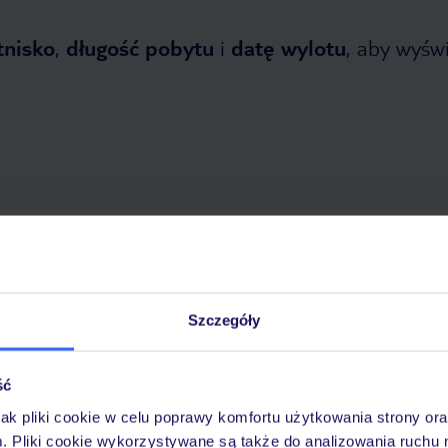
tnisko
,
długość pobytu
i
datę wylotu
, aby wyświe
dziernika 2026
do
30 marca 2027
Dlaczego warto wybrać TUI?
Szczegóły
ść
óży
Tylko u nas opieka na
10
30 lat w Polsce
wakacjach 24/7
jak pliki cookie w celu poprawy komfortu użytkowania strony or
m. Pliki cookie wykorzystywane są także do analizowania ruchu 