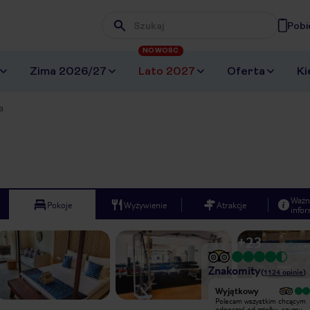
Pobi
Wpisz frazę, której szukasz
NOWOŚĆ
Zima 2026/27
Lato 2027
Oferta
Ki
a
Ważn
Pokoje
Wyżywienie
Atrakcje
infor
+
23
Znakomity
(
1124
opinie
)
Wyjątkowy
Wyjątkowy
Bardzo dobry Hotel. Miła obsługa,
Polecam wszystkim chcącym
która bardzo się stara zaspokoić
odpocząć od zgiełku, szumu… 