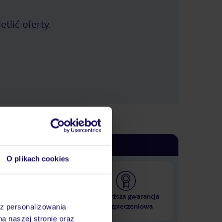
tlić oferty.
O plikach cookies
 000 hoteli w ponad 50
Najwyższa gwarancja
krajach
ubezpieczeniowa
az personalizowania
na naszej stronie oraz