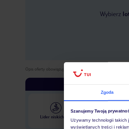
Wybierz
lo
Opis oferty obowiązuje dla wyjazdów w terminie
od
30 paź
Zgoda
Szanujemy Twoją prywatno
Największe biuro podr
Lider niskich cen
w Polsce
Używamy technologii takich 
wyświetlanych treści i rekla