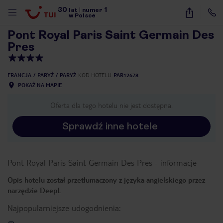
30
1
1
/
40
lat
|
numer
w Polsce
Pont Royal Paris Saint Germain Des
Pres
FRANCJA
PARYŻ
PARYŻ
KOD HOTELU
PAR12678
POKAŻ NA MAPIE
Oferta dla tego hotelu nie jest dostępna.
Sprawdź inne hotele
Pont Royal Paris Saint Germain Des Pres
-
informacje
Opis hotelu został przetłumaczony z języka angielskiego przez
narzędzie DeepL
Najpopularniejsze udogodnienia:
nute