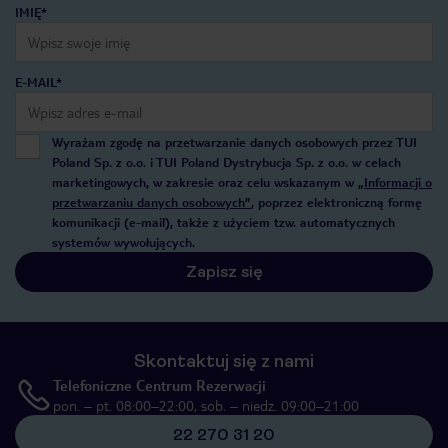
IMIĘ*
E-MAIL*
Wyrażam zgodę na przetwarzanie danych osobowych przez TUI
Poland Sp. z o.o. i TUI Poland Dystrybucja Sp. z o.o. w celach
marketingowych, w zakresie oraz celu wskazanym w
„Informacji o
przetwarzaniu danych osobowych”
, poprzez elektroniczną formę
komunikacji (e-mail), także z użyciem tzw. automatycznych
systemów wywołujących.
Zapisz się
Skontaktuj się z nami
Telefoniczne Centrum Rezerwacji
pon. – pt. 08:00–22:00, sob. – niedz. 09:00–21:00
22 270 31 20