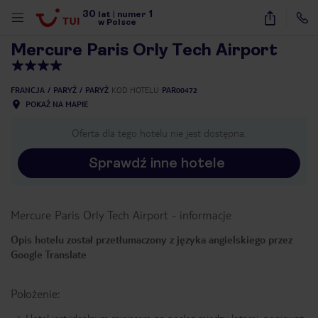
30
1
1
/
40
lat
|
numer
w Polsce
Mercure Paris Orly Tech Airport
FRANCJA
PARYŻ
PARYŻ
KOD HOTELU
PAR00472
POKAŻ NA MAPIE
Oferta dla tego hotelu nie jest dostępna.
Sprawdź inne hotele
Mercure Paris Orly Tech Airport
-
informacje
Opis hotelu został przetłumaczony z języka angielskiego przez
Google Translate
Położenie:
nute