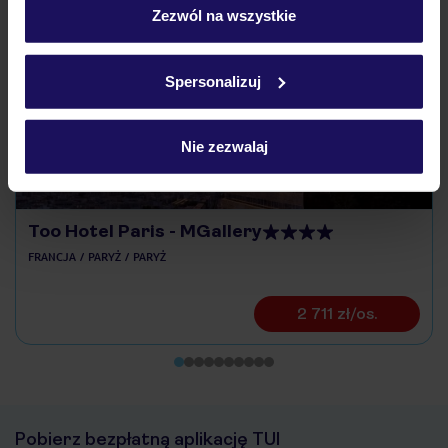
„Szczegóły”
Zezwól na wszystkie
Odkryj inne hotele w pobliżu
Szczegółowe informacje o plikach cookie znajdziesz
w
polityce plików cookies
oraz
polityce prywatności
.
ZALICZKA 25%
Spersonalizuj
Nie zezwalaj
Too Hotel Paris - MGallery
FRANCJA
PARYŻ
PARYŻ
2 711 zł/os.
Pobierz bezpłatną aplikację TUI