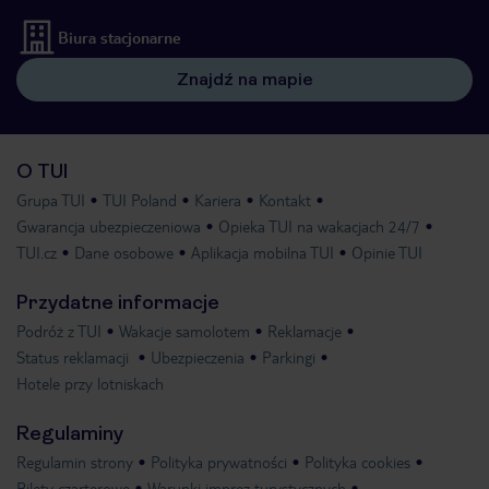
Biura stacjonarne
Znajdź na mapie
O TUI
Grupa TUI
TUI Poland
Kariera
Kontakt
Gwarancja ubezpieczeniowa
Opieka TUI na wakacjach 24/7
TUI.cz
Dane osobowe
Aplikacja mobilna TUI
Opinie TUI
Przydatne informacje
Podróż z TUI
Wakacje samolotem
Reklamacje
Status reklamacji
Ubezpieczenia
Parkingi
Hotele przy lotniskach
Regulaminy
Regulamin strony
Polityka prywatności
Polityka cookies
Bilety czarterowe
Warunki imprez turystycznych