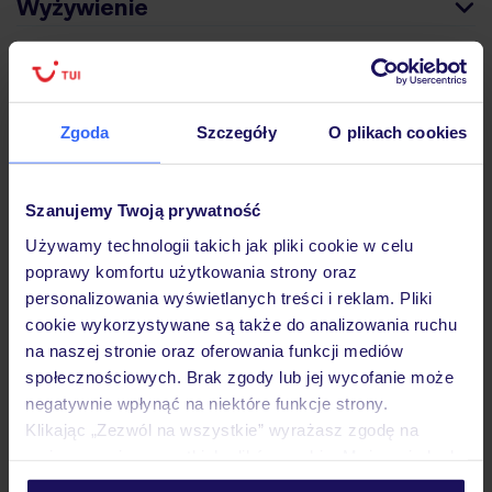
Wyżywienie
Atrakcje
Zgoda
Szczegóły
O plikach cookies
Ważne informacje
Szanujemy Twoją prywatność
Używamy technologii takich jak pliki cookie w celu
Często zadawane pytania
poprawy komfortu użytkowania strony oraz
personalizowania wyświetlanych treści i reklam. Pliki
Jak zmienić uczestników/osobę zgłaszającą?
cookie wykorzystywane są także do analizowania ruchu
Czy w Hotelu będzie przedstawiciel TUI?
na naszej stronie oraz oferowania funkcji mediów
Na jakiej podstawie i gdzie otrzymam karty
pokładowe/bilety lotnicze?
społecznościowych. Brak zgody lub jej wycofanie może
negatywnie wpłynąć na niektóre funkcje strony.
Zobacz więcej
Klikając „Zezwól na wszystkie” wyrażasz zgodę na
umieszczenie wszystkich plików cookie. Możesz jednak
personalizować swój wybór wchodząc w zakładkę