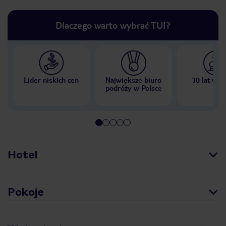
Dlaczego warto wybrać TUI?
Lider niskich cen
Największe biuro
30 lat w P
podróży w Polsce
Hotel
Pokoje