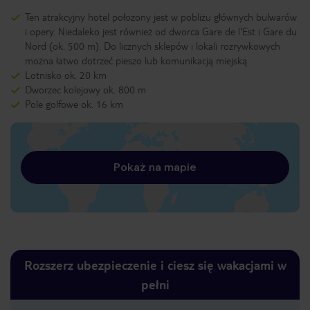
Ten atrakcyjny hotel położony jest w pobliżu głównych bulwarów
i opery. Niedaleko jest również od dworca Gare de l'Est i Gare du
Nord (ok. 500 m). Do licznych sklepów i lokali rozrywkowych
można łatwo dotrzeć pieszo lub komunikacją miejską.
Lotnisko ok. 20 km
Dworzec kolejowy ok. 800 m
Pole golfowe ok. 16 km
Pokaż na mapie
Rozszerz ubezpieczenie i ciesz się wakacjami w
pełni