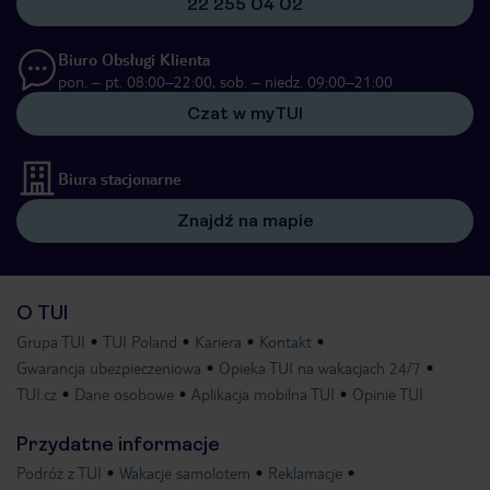
22 255 04 02
Biuro Obsługi Klienta
pon. – pt. 08:00–22:00, sob. – niedz. 09:00–21:00
Czat w myTUI
Biura stacjonarne
Znajdź na mapie
O TUI
Grupa TUI
TUI Poland
Kariera
Kontakt
Gwarancja ubezpieczeniowa
Opieka TUI na wakacjach 24/7
TUI.cz
Dane osobowe
Aplikacja mobilna TUI
Opinie TUI
Przydatne informacje
Podróż z TUI
Wakacje samolotem
Reklamacje