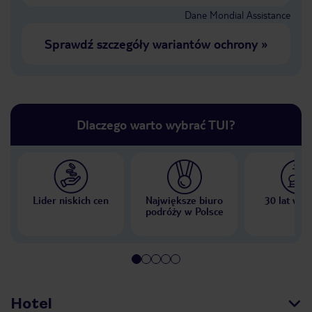
Dane Mondial Assistance
Sprawdź szczegóły wariantów ochrony
»
Dlaczego warto wybrać TUI?
Lider niskich cen
Największe biuro
30 lat w P
podróży w Polsce
Hotel