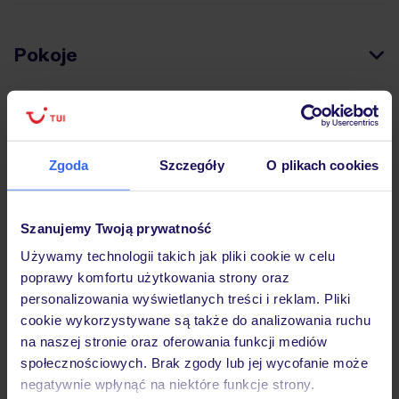
Pokoje
Wyżywienie
Zgoda
Szczegóły
O plikach cookies
Atrakcje
Szanujemy Twoją prywatność
Ważne informacje
Używamy technologii takich jak pliki cookie w celu
poprawy komfortu użytkowania strony oraz
personalizowania wyświetlanych treści i reklam. Pliki
cookie wykorzystywane są także do analizowania ruchu
Często zadawane pytania
na naszej stronie oraz oferowania funkcji mediów
Jak zmienić uczestników/osobę zgłaszającą?
społecznościowych. Brak zgody lub jej wycofanie może
Czy w Hotelu będzie przedstawiciel TUI?
negatywnie wpłynąć na niektóre funkcje strony.