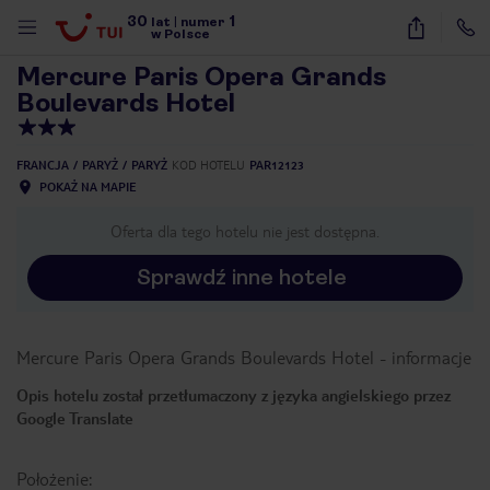
30
1
1
/
40
lat
|
numer
w Polsce
Mercure Paris Opera Grands
Boulevards Hotel
FRANCJA
PARYŻ
PARYŻ
KOD HOTELU
PAR12123
POKAŻ NA MAPIE
Oferta dla tego hotelu nie jest dostępna.
Sprawdź inne hotele
Mercure Paris Opera Grands Boulevards Hotel
-
informacje
Opis hotelu został przetłumaczony z języka angielskiego przez
Google Translate
nute
Położenie: