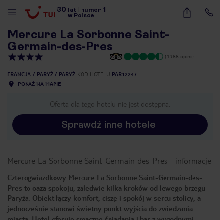
30
1
1
/
6
lat
|
numer
w Polsce
Mercure La Sorbonne Saint-
Germain-des-Pres
(1388 opinii)
FRANCJA
PARYŻ
PARYŻ
KOD HOTELU
PAR12247
POKAŻ NA MAPIE
Oferta dla tego hotelu nie jest dostępna.
Sprawdź inne hotele
Mercure La Sorbonne Saint-Germain-des-Pres
-
informacje
Czterogwiazdkowy Mercure La Sorbonne Saint-Germain-des-
Pres to oaza spokoju, zaledwie kilka kroków od lewego brzegu
Paryża. Obiekt łączy komfort, ciszę i spokój w sercu stolicy, a
nute
jednocześnie stanowi świetny punkt wyjścia do zwiedzania
miasta. Hotel oferuje smaczne śniadania i bar z wygodnymi