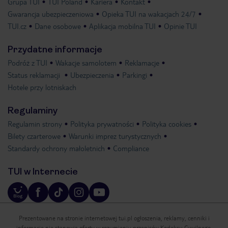
Grupa TUI
TUI Poland
Kariera
Kontakt
Gwarancja ubezpieczeniowa
Opieka TUI na wakacjach 24/7
TUI.cz
Dane osobowe
Aplikacja mobilna TUI
Opinie TUI
Przydatne informacje
Podróż z TUI
Wakacje samolotem
Reklamacje
Status reklamacji
Ubezpieczenia
Parkingi
Hotele przy lotniskach
Regulaminy
Regulamin strony
Polityka prywatności
Polityka cookies
Bilety czarterowe
Warunki imprez turystycznych
Standardy ochrony małoletnich
Compliance
TUI w Internecie
Prezentowane na stronie internetowej tui.pl ogłoszenia, reklamy, cenniki i
informacje nie stanowią oferty w rozumieniu przepisów Kodeksu Cywilnego.