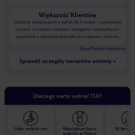
Większość Klientów
rozszerza ubezpieczenia o pakiet All Inclusive - rozszerzenie
ochrony od kosztów leczenia i następstw nieszczęśliwych
wypadków o zdarzenia zaistniałe pod wpływem alkoholu
Dane Mondial Assistance
Sprawdź szczegóły wariantów ochrony
»
Dlaczego warto wybrać TUI?
Lider niskich cen
Największe biuro
30 lat w P
podróży w Polsce