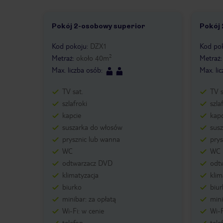
Pokój 2-osobowy superior
Pokój 
Kod pokoju
:
DZX1
Kod po
2
Metraż
:
około
40
m
Metraż
Max. liczba osób
:
Max. li
TV sat.
TV s
szlafroki
szla
kapcie
kapc
suszarka do włosów
sus
prysznic lub wanna
prys
WC
WC
odtwarzacz DVD
odt
klimatyzacja
klim
biurko
biur
minibar: za opłatą
mini
Wi-Fi: w cenie
Wi-F
telefon
tele