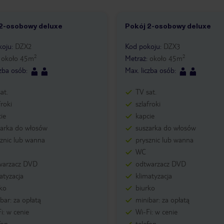
2-osobowy deluxe
Pokój 2-osobowy deluxe
koju
:
DZX2
Kod pokoju
:
DZX3
2
2
:
około
45
m
Metraż
:
około
45
m
czba osób
:
Max. liczba osób
:
at.
TV sat.
froki
szlafroki
ie
kapcie
zarka do włosów
suszarka do włosów
znic lub wanna
prysznic lub wanna
WC
warzacz DVD
odtwarzacz DVD
atyzacja
klimatyzacja
ko
biurko
bar: za opłatą
minibar: za opłatą
i: w cenie
Wi-Fi: w cenie
fon
telefon