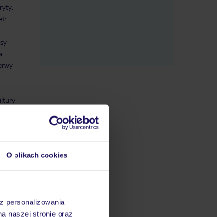
ryty,
et:
psy
a
zerwy
ltury
w na
stacje
dzi
O plikach cookies
kling i
,
az personalizowania
ych).
na naszej stronie oraz
e