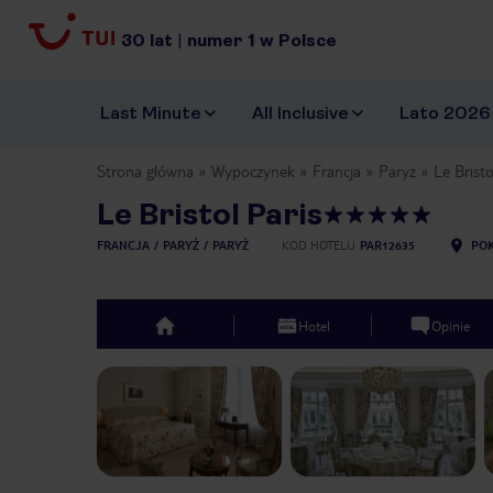
30
lat
|
numer
1
w Polsce
Last Minute
All Inclusive
Lato 2026
Strona główna
Wypoczynek
Francja
Paryż
Le Bristo
Le Bristol Paris
FRANCJA
PARYŻ
PARYŻ
KOD HOTELU
PAR12635
POK
Hotel
Opinie
top
Previous slide