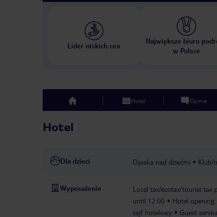
Największe biuro podr
Lider niskich cen
w Polsce
Hotel
Opinie
top
Hotel
Dla dzieci
Opieka nad dziećmi
Klub/m
Wyposażenie
Local tax/ecotax/tourist tax 
until 12:00
Hotel opening
sejf hotelowy
Guest servic