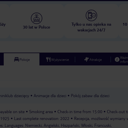
óży
Tylko u nas opieka na
10
30 lat w Polsce
wakacjach 24/7
Ważn
Pokoje
Wyżywienie
Atrakcje
infor
iniklub dziecięcy
Animacje dla dzieci
Pokój zabaw dla dzieci
payable on site
Smoking area
Check-in time from 15:00
Check-out t
: 1925
Last complete renovation: 2022
Recepcja, możliwość wymiany w
es: Languages: Niemiecki, Angielski, Hiszpański, Włoski, Francuski,