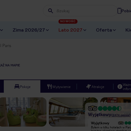
Pobi
Wpisz frazę, której szukasz
NOWOŚĆ
Zima 2026/27
Lato 2027
Oferta
Ki
l Paris
AŻ NA MAPIE
Ważn
Pokoje
Wyżywienie
Atrakcje
infor
+
6
Wyjątkowy
(
2474
opinie
)
Wyjątkowy
Wyjątkowy
Byłem w kilku hotelach w Paryżu ,
Byłem w kilku hotelach w Pary
lecz ten okazał się strzałem w
lecz ten okazał się strzałem w