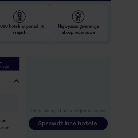
 000 hoteli w ponad 50
Najwyższa gwarancja
krajach
ubezpieczeniowa
e
macje
Oferta dla tego hotelu nie jest dostępna.
ime
Sprawdź inne hotele
alut,