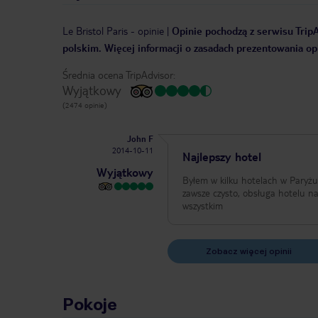
Le Bristol Paris
-
opinie
|
Opinie pochodzą z serwisu TripA
polskim. Więcej informacji o zasadach prezentowania opi
Średnia ocena TripAdvisor:
Wyjątkowy
(2474 opinie)
John F
2014-10-11
Najlepszy hotel
Wyjątkowy
Byłem w kilku hotelach w Paryżu 
zawsze czysto, obsługa hotelu n
wszystkim
Zobacz więcej opinii
Pokoje