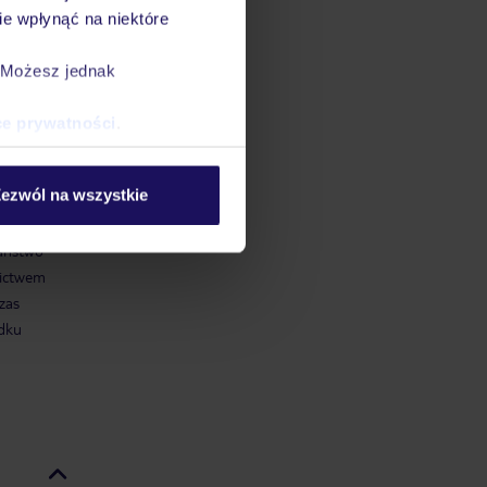
e wpłynąć na niektóre
e
stępny i
. Możesz jednak
ce prywatności
.
ezwól na wszystkie
 środku
ailowo,
Państwo
nictwem
zas
dku