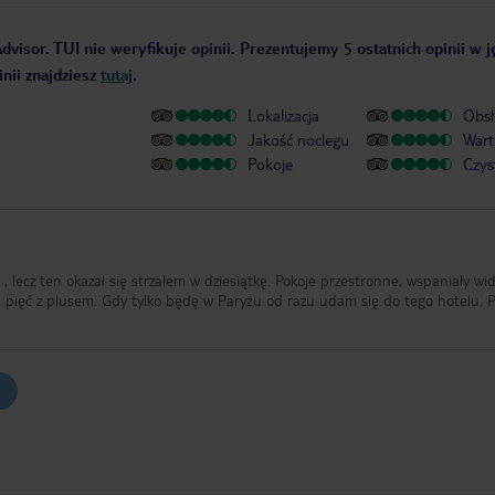
dvisor. TUI nie weryfikuje opinii. Prezentujemy 5 ostatnich opinii w 
nii znajdziesz
tutaj
.
Lokalizacja
Obsł
Jakość noclegu
Wart
Pokoje
Czys
, lecz ten okazał się strzałem w dziesiątkę. Pokoje przestronne, wspaniały wi
a pięć z plusem. Gdy tylko będę w Paryżu od razu udam się do tego hotelu. 