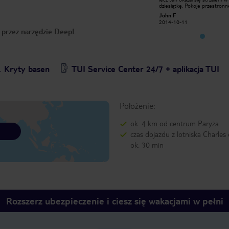
dziesiątkę. Pokoje przestronne,
dziesiątkę. Pokoje przestronn
wspaniały widok, zawsze czysto,
wspaniały widok, zawsze czyst
John F
John F
obsługa hotelu na pięć z plusem.
obsługa hotelu na pięć z plus
2014-10-11
2014-10-11
Gdy tylko będę w Paryżu od razu
Gdy tylko będę w Paryżu od 
o przez narzędzie DeepL
udam się do tego hotelu. Polecam
udam się do tego hotelu. Po
wszystkim
wszystkim
Kryty basen
TUI Service Center 24/7 + aplikacja TUI
Położenie:
ok. 4 km od centrum Paryża
czas dojazdu z lotniska Charles
ok. 30 min
Rozszerz ubezpieczenie i ciesz się wakacjami w pełni