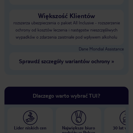
Większość Klientów
rozszerza ubezpieczenia o pakiet All Inclusive - rozszerzenie
ochrony od kosztów leczenia i następstw nieszczęśliwych
wypadków o zdarzenia zaistniałe pod wpływem alkoholu
Dane Mondial Assistance
Sprawdź szczegóły wariantów ochrony
»
Dlaczego warto wybrać TUI?
Lider niskich cen
Największe biuro
30 lat w P
podróży w Polsce