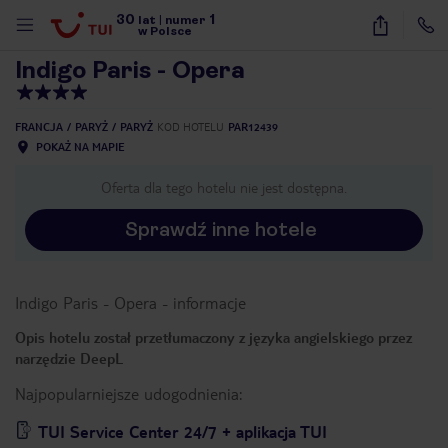
30
1
1
/
40
lat
|
numer
w Polsce
Indigo Paris - Opera
FRANCJA
PARYŻ
PARYŻ
KOD HOTELU
PAR12439
POKAŻ NA MAPIE
Oferta dla tego hotelu nie jest dostępna.
Sprawdź inne hotele
Indigo Paris - Opera
-
informacje
Opis hotelu został przetłumaczony z języka angielskiego przez
narzędzie DeepL
Najpopularniejsze udogodnienia:
nute
TUI Service Center 24/7 + aplikacja TUI