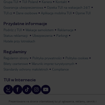
Grupa TUI
TUI Poland
Kariera
Kontakt
Gwarancja ubezpieczeniowa
Opieka TUI na wakacjach 24/7
TUI.cz
Dane osobowe
Aplikacja mobilna TUI
Opinie TUI
Przydatne informacje
Podróż z TUI
Wakacje samolotem
Reklamacje
Status reklamacji
Ubezpieczenia
Parkingi
Hotele przy lotniskach
Regulaminy
Regulamin strony
Polityka prywatności
Polityka cookies
Bilety czarterowe
Warunki imprez turystycznych
Standardy ochrony małoletnich
Compliance
TUI w Internecie
Prezentowane na stronie internetowej tui.pl ogłoszenia, reklamy, cenniki i