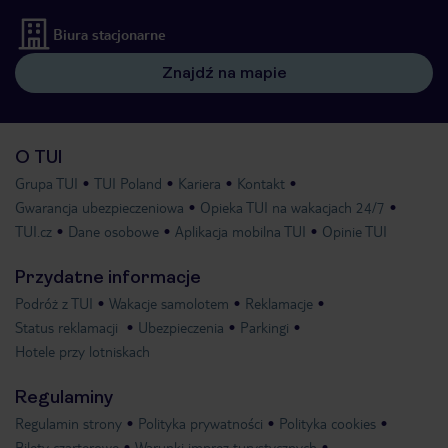
Biura stacjonarne
Znajdź na mapie
O TUI
Grupa TUI
TUI Poland
Kariera
Kontakt
Gwarancja ubezpieczeniowa
Opieka TUI na wakacjach 24/7
TUI.cz
Dane osobowe
Aplikacja mobilna TUI
Opinie TUI
Przydatne informacje
Podróż z TUI
Wakacje samolotem
Reklamacje
Status reklamacji
Ubezpieczenia
Parkingi
Hotele przy lotniskach
Regulaminy
Regulamin strony
Polityka prywatności
Polityka cookies
Bilety czarterowe
Warunki imprez turystycznych