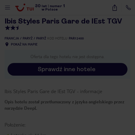
30
1
1
/
40
lat
|
numer
w Polsce
Ibis Styles Paris Gare de lEst TGV
FRANCJA
PARYŻ
PARYŻ
KOD HOTELU
PAR12400
POKAŻ NA MAPIE
Oferta dla tego hotelu nie jest dostępna.
Sprawdź inne hotele
Ibis Styles Paris Gare de lEst TGV
-
informacje
Opis hotelu został przetłumaczony z języka angielskiego przez
narzędzie DeepL
Położenie:
nute