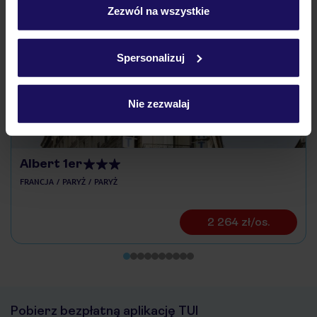
„Szczegóły”
Zezwól na wszystkie
Odkryj inne hotele w pobliżu
Szczegółowe informacje o plikach cookie znajdziesz
w
polityce plików cookies
oraz
polityce prywatności
.
ZALICZKA 25%
Spersonalizuj
Nie zezwalaj
Albert 1er
FRANCJA
PARYŻ
PARYŻ
2 264 zł/os.
Pobierz bezpłatną aplikację TUI