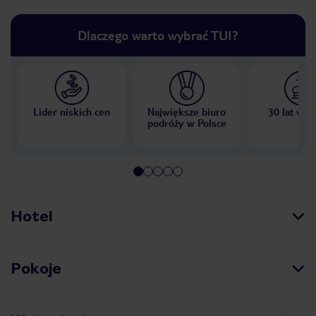
Dlaczego warto wybrać TUI?
Lider niskich cen
Największe biuro
30 lat w P
podróży w Polsce
Hotel
Pokoje