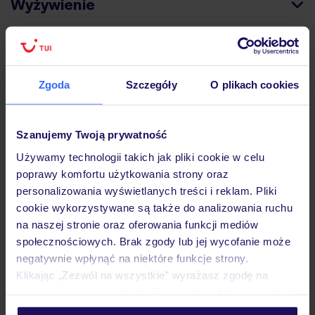
Wyżywienie
Atrakcje
Zgoda
Szczegóły
O plikach cookies
Ważne informacje
Szanujemy Twoją prywatność
Używamy technologii takich jak pliki cookie w celu
Często zadawane pytania
poprawy komfortu użytkowania strony oraz
personalizowania wyświetlanych treści i reklam. Pliki
Jak zmienić uczestników/osobę zgłaszającą?
cookie wykorzystywane są także do analizowania ruchu
Czy w Hotelu będzie przedstawiciel TUI?
na naszej stronie oraz oferowania funkcji mediów
Na jakiej podstawie i gdzie otrzymam karty
pokładowe/bilety lotnicze?
społecznościowych. Brak zgody lub jej wycofanie może
negatywnie wpłynąć na niektóre funkcje strony.
Zobacz więcej
Klikając „Zezwól na wszystkie” wyrażasz zgodę na
umieszczenie wszystkich plików cookie. Możesz jednak
personalizować swój wybór wchodząc w zakładkę