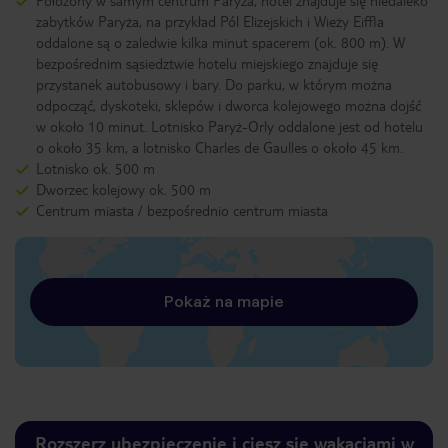
Położony w samym centrum Paryża, hotel znajduje się niedaleko
zabytków Paryża, na przykład Pól Elizejskich i Wieży Eiffla
oddalone są o zaledwie kilka minut spacerem (ok. 800 m). W
bezpośrednim sąsiedztwie hotelu miejskiego znajduje się
przystanek autobusowy i bary. Do parku, w którym można
odpocząć, dyskoteki, sklepów i dworca kolejowego można dojść
w około 10 minut. Lotnisko Paryż-Orly oddalone jest od hotelu
o około 35 km, a lotnisko Charles de Gaulles o około 45 km.
Lotnisko ok. 500 m
Dworzec kolejowy ok. 500 m
Centrum miasta / bezpośrednio centrum miasta
Pokaż na mapie
Rozszerz ubezpieczenie i ciesz się wakacjami w