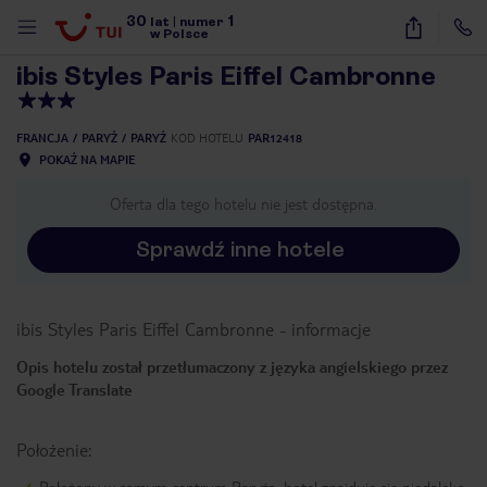
30
1
1
/
40
lat
|
numer
w Polsce
ibis Styles Paris Eiffel Cambronne
FRANCJA
PARYŻ
PARYŻ
KOD HOTELU
PAR12418
POKAŻ NA MAPIE
Oferta dla tego hotelu nie jest dostępna.
Sprawdź inne hotele
ibis Styles Paris Eiffel Cambronne
-
informacje
Opis hotelu został przetłumaczony z języka angielskiego przez
Google Translate
Położenie:
nute