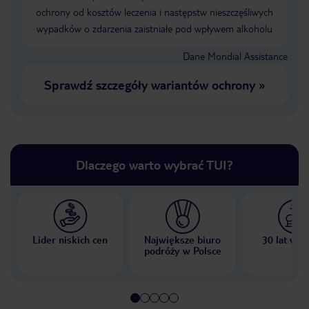
ochrony od kosztów leczenia i następstw nieszczęśliwych
wypadków o zdarzenia zaistniałe pod wpływem alkoholu
Dane Mondial Assistance
Sprawdź szczegóły wariantów ochrony
»
Dlaczego warto wybrać TUI?
Lider niskich cen
Największe biuro
30 lat w P
podróży w Polsce