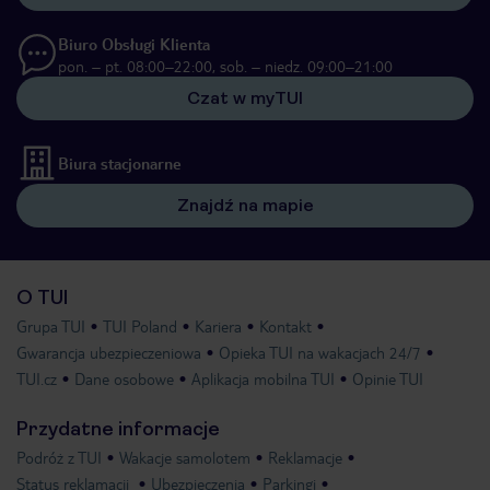
Biuro Obsługi Klienta
pon. – pt. 08:00–22:00, sob. – niedz. 09:00–21:00
Czat w myTUI
Biura stacjonarne
Znajdź na mapie
O TUI
Grupa TUI
TUI Poland
Kariera
Kontakt
Gwarancja ubezpieczeniowa
Opieka TUI na wakacjach 24/7
TUI.cz
Dane osobowe
Aplikacja mobilna TUI
Opinie TUI
Przydatne informacje
Podróż z TUI
Wakacje samolotem
Reklamacje
Status reklamacji
Ubezpieczenia
Parkingi