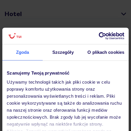
Hotel
Wyżywienie
Zgoda
Szczegóły
O plikach cookies
Atrakcje
Szanujemy Twoją prywatność
Ważne informacje
Używamy technologii takich jak pliki cookie w celu
poprawy komfortu użytkowania strony oraz
personalizowania wyświetlanych treści i reklam. Pliki
cookie wykorzystywane są także do analizowania ruchu
Często zadawane pytania
na naszej stronie oraz oferowania funkcji mediów
Jak zmienić uczestników/osobę zgłaszającą?
społecznościowych. Brak zgody lub jej wycofanie może
Czy w Hotelu będzie przedstawiciel TUI?
negatywnie wpłynąć na niektóre funkcje strony.
Na jakiej podstawie i gdzie otrzymam karty