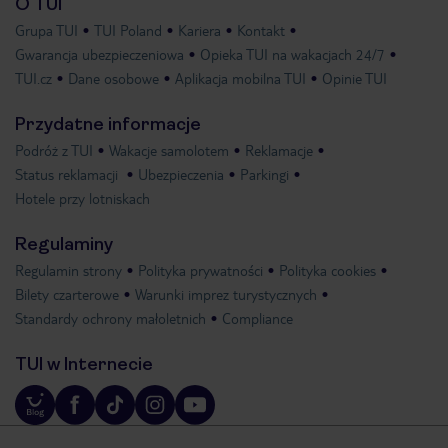
O TUI
Grupa TUI
TUI Poland
Kariera
Kontakt
Gwarancja ubezpieczeniowa
Opieka TUI na wakacjach 24/7
TUI.cz
Dane osobowe
Aplikacja mobilna TUI
Opinie TUI
Przydatne informacje
Podróż z TUI
Wakacje samolotem
Reklamacje
Status reklamacji
Ubezpieczenia
Parkingi
Hotele przy lotniskach
Regulaminy
Regulamin strony
Polityka prywatności
Polityka cookies
Bilety czarterowe
Warunki imprez turystycznych
Standardy ochrony małoletnich
Compliance
TUI w Internecie