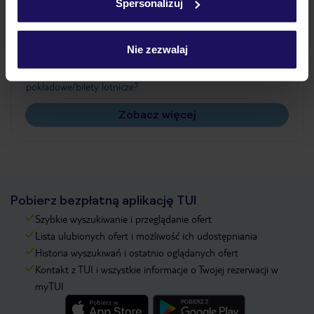
Spersonalizuj
Często zadawane pytania
Jak zmienić uczestników/osobę zgłaszającą?
Nie zezwalaj
Czy w Hotelu będzie przedstawiciel TUI?
Na jakiej podstawie i gdzie otrzymam karty
pokładowe/bilety lotnicze?
Zobacz więcej
Pobierz bezpłatną aplikację TUI
Szybkie wyszukiwanie i przeglądanie ofert
Lista ulubionych ofert i możliwość ich udostępniania
Historia wyszukiwań i ostatnio oglądanych ofert
Kontakt z TUI i wszystkie informacje o Twojej rezerwacji w
myTUI