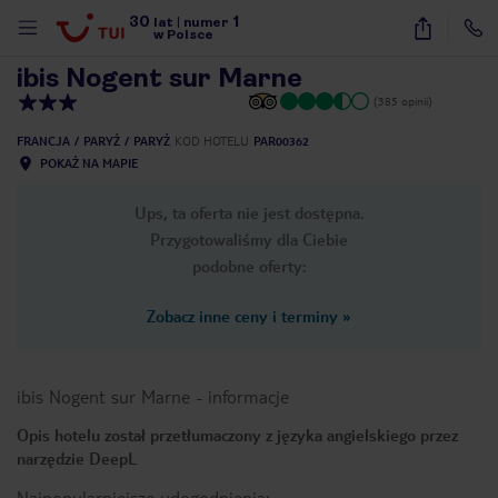
30
1
1
/
19
lat
|
numer
w Polsce
ibis Nogent sur Marne
(385 opinii)
FRANCJA
PARYŻ
PARYŻ
KOD HOTELU
PAR00362
POKAŻ NA MAPIE
Ups, ta oferta nie jest dostępna.
Przygotowaliśmy dla Ciebie
podobne oferty:
Zobacz inne ceny i terminy
»
ibis Nogent sur Marne
-
informacje
Opis hotelu został przetłumaczony z języka angielskiego przez
narzędzie DeepL
nute
Najpopularniejsze udogodnienia: