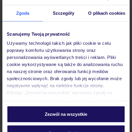
Hotel
Zgoda
Szczegóły
O plikach cookies
Opinie
Szanujemy Twoją prywatność
Używamy technologii takich jak pliki cookie w celu
Pokoje
poprawy komfortu użytkowania strony oraz
personalizowania wyświetlanych treści i reklam. Pliki
cookie wykorzystywane są także do analizowania ruchu
Wyżywienie
na naszej stronie oraz oferowania funkcji mediów
społecznościowych. Brak zgody lub jej wycofanie może
negatywnie wpłynąć na niektóre funkcje strony.
Atrakcje
Klikając „Zezwól na wszystkie” wyrażasz zgodę na
umieszczenie wszystkich plików cookie. Możesz jednak
personalizować swój wybór wchodząc w zakładkę
Ważne informacje
„Szczegóły”
Zezwól na wszystkie
Szczegółowe informacje o plikach cookie znajdziesz
w
polityce plików cookies
oraz
polityce prywatności
.