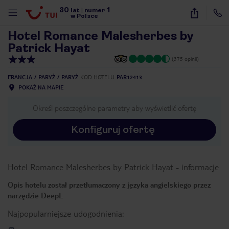
30
1
1
/
40
lat
|
numer
w Polsce
Hotel Romance Malesherbes by
Patrick Hayat
(375 opinii)
FRANCJA
PARYŻ
PARYŻ
KOD HOTELU
PAR12413
POKAŻ NA MAPIE
Określ poszczególne parametry aby wyświetlić ofertę
Konfiguruj ofertę
Hotel Romance Malesherbes by Patrick Hayat
-
informacje
Opis hotelu został przetłumaczony z języka angielskiego przez
narzędzie DeepL
Najpopularniejsze udogodnienia:
nute