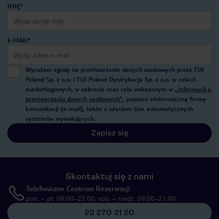
IMIĘ*
E-MAIL*
Wyrażam zgodę na przetwarzanie danych osobowych przez TUI
Poland Sp. z o.o. i TUI Poland Dystrybucja Sp. z o.o. w celach
marketingowych, w zakresie oraz celu wskazanym w
„Informacji o
przetwarzaniu danych osobowych”
, poprzez elektroniczną formę
komunikacji (e-mail), także z użyciem tzw. automatycznych
systemów wywołujących.
Zapisz się
Skontaktuj się z nami
Telefoniczne Centrum Rezerwacji
pon. – pt. 08:00–22:00, sob. – niedz. 09:00–21:00
22 270 31 20