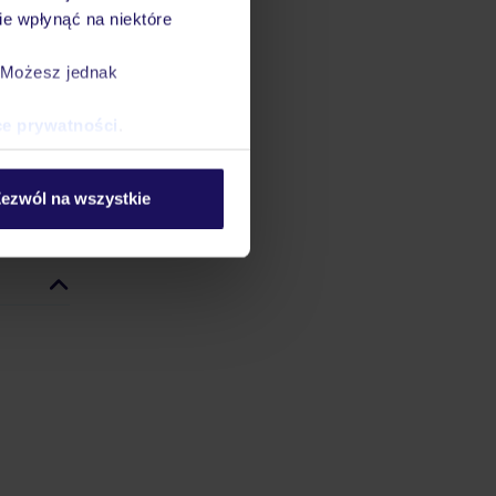
e wpłynąć na niektóre
 €.
. Możesz jednak
andardu
ce prywatności
.
ezwól na wszystkie