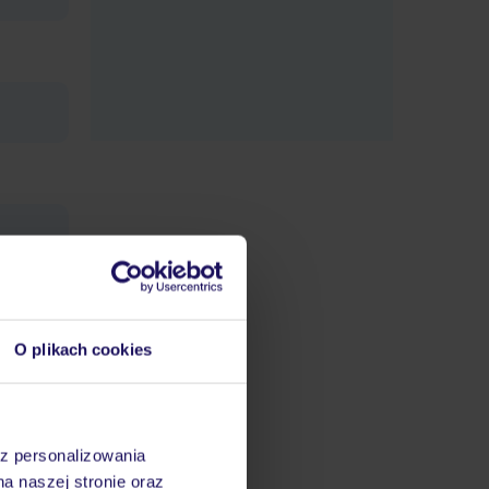
datnych
ować
śmy do
O plikach cookies
mochodu
az personalizowania
na naszej stronie oraz