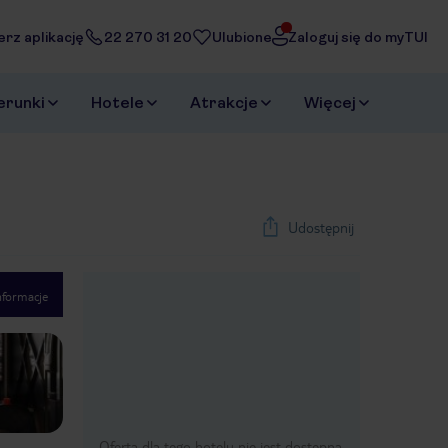
erz aplikację
22 270 31 20
Ulubione
Zaloguj się do myTUI
erunki
Hotele
Atrakcje
Więcej
Udostępnij
nformacje
1
/
3
Next slide
Oferta dla tego hotelu nie jest dostępna.