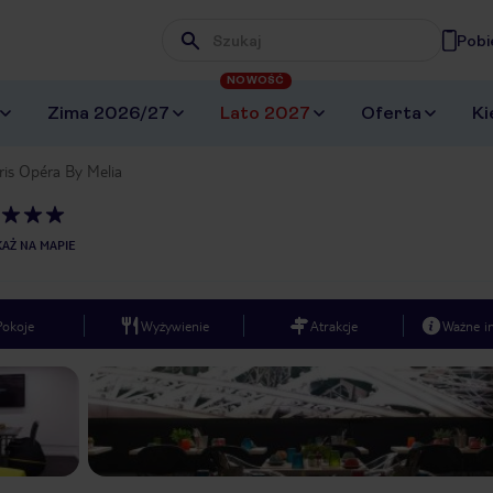
Pobi
Wpisz frazę, której szukasz
NOWOŚĆ
Zima 2026/27
Lato 2027
Oferta
Ki
ris Opéra By Melia
AŻ NA MAPIE
Pokoje
Wyżywienie
Atrakcje
Ważne i