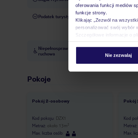
oferowania funkcji mediów s
funkcje strony.
Podatek turystyczny
Wysokość podatku turystyczn
Klikając „Zezwól na wszystk
Wyższe opłaty obowiązują m.
personalizować swój wybór 
obiektu). Opłatę należy uiści
Szczegółowe informacje o pl
Niepełnosprawność
Hotel nie jest przystosowan
ruchowa
Nie zezwalaj
Pokoje
Pokój 2-osobowy
Pokój
1 /
1
1 /
Kod pokoju
:
DZX1
Kod po
2
Metraż
:
około
13
m
Metraż
Max. liczba osób
:
Max. li