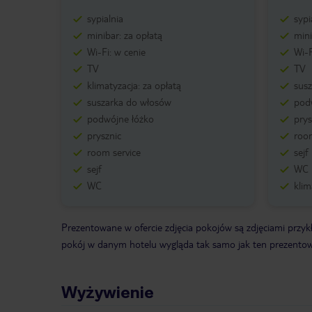
sypialnia
sypi
minibar: za opłatą
mini
Wi-Fi: w cenie
Wi-F
TV
TV
klimatyzacja: za opłatą
sus
suszarka do włosów
pod
podwójne łóżko
prys
prysznic
room
room service
sejf
sejf
WC
WC
klim
Prezentowane w ofercie zdjęcia pokojów są zdjęciami przyk
pokój w danym hotelu wygląda tak samo jak ten prezentowan
Wyżywienie