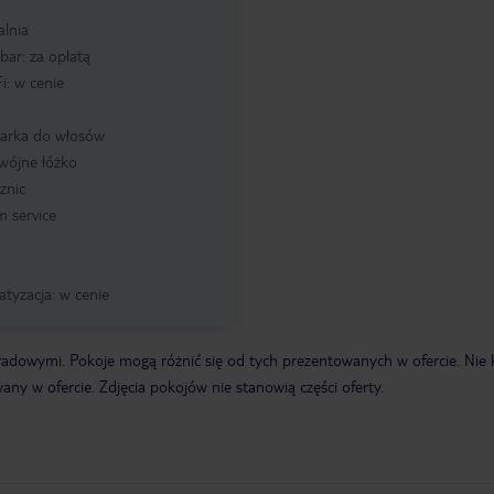
alnia
bar: za opłatą
i: w cenie
zarka do włosów
wójne łóżko
znic
 service
atyzacja: w cenie
ładowymi. Pokoje mogą różnić się od tych prezentowanych w ofercie. Nie
y w ofercie. Zdjęcia pokojów nie stanowią części oferty.