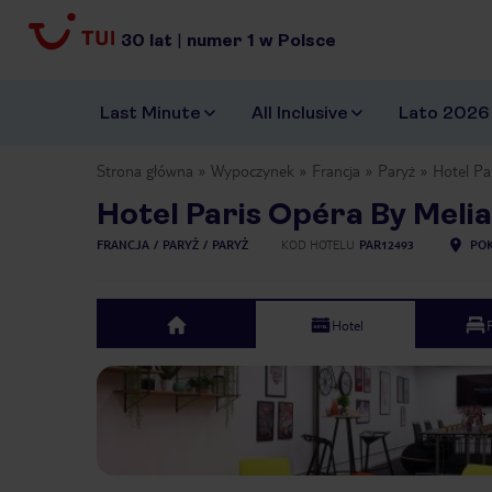
30
lat
|
numer
1
w Polsce
Last Minute
All Inclusive
Lato 2026
Strona główna
Wypoczynek
Francja
Paryż
Hotel Pa
Hotel Paris Opéra By Melia
FRANCJA
PARYŻ
PARYŻ
KOD HOTELU
PAR12493
POK
Hotel
top
Previous slide