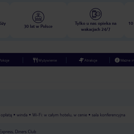
óży
Tylko u nas opieka na
10
30 lat w Polsce
wakacjach 24/7
Pokoje
Wyżywienie
Atrakcje
Ważne i
a opłatą
winda
Wi-Fi: w całym hotelu, w cenie
sala konferencyjna
Express, Diners Club