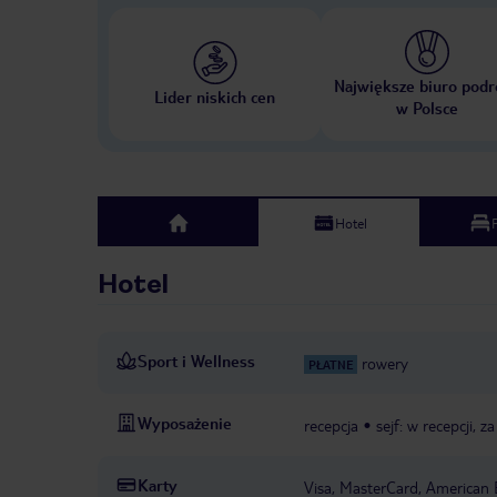
Największe biuro podr
Lider niskich cen
w Polsce
Hotel
top
Hotel
Sport i Wellness
rowery
PŁATNE
Wyposażenie
recepcja
sejf: w recepcji, z
Karty
Visa, MasterCard, American 