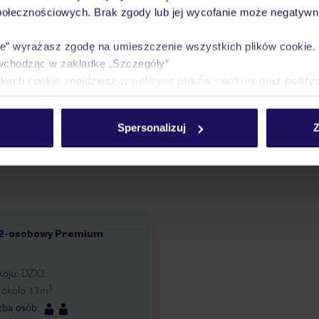
połecznościowych. Brak zgody lub jej wycofanie może negatywni
ego zależy od miejsca i rodzaju zakwaterowania – od ok. 0,25 € do ok. 5
ie” wyrażasz zgodę na umieszczenie wszystkich plików cookie
in. w Paryżu – od ok. 0,75 € do 15 €/dzień (w zależności od kategorii/st
wchodząc w zakładkę „Szczegóły”
ć na miejscu.
ikach cookie znajdziesz w
polityce plików cookies
oraz
polity
y dla osób z niepełnosprawnościami
Spersonalizuj
Z
 2-osobowy Premium
1
koju
:
DZX2
2
:
około
17
m
czba osób
: