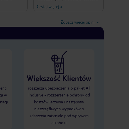
ennie
dobre śniadania. Polecam wszystkim
Czytaj więcej
»
osłych i dzieci
:) Do centrum łatwo się dostać, w
można na noc
pobliżu sklep spożywczy. Blisko od
 położenie.
stadionu. Mimo śmieci wokół, w
Zobacz więcej opinii
»
wia wrażenie
hotelu inny świat :)
metra 10 minut
zorem chcesz
ię do hotelu.
óżne światy.
Większość Klientów
ienci
rozszerza ubezpieczenia o pakiet All
ji w
Inclusive - rozszerzenie ochrony od
nacji
kosztów leczenia i następstw
nieszczęśliwych wypadków o
zdarzenia zaistniałe pod wpływem
alkoholu