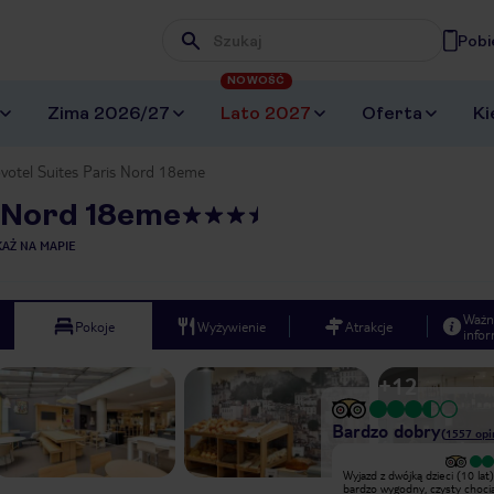
Pobi
Wpisz frazę, której szukasz
NOWOŚĆ
Zima 2026/27
Lato 2027
Oferta
Ki
votel Suites Paris Nord 18eme
s Nord 18eme
AŻ NA MAPIE
Ważn
Pokoje
Wyżywienie
Atrakcje
infor
+
12
Bardzo dobry
(
1557
opi
Wyjątkowy
Wyjazd z dwójką dzieci (10 lat)
Standard jak zawsze w nowotelu.
bardzo wygodny, czysty choci
Blisko do metra - strefa 1. Łatwy i