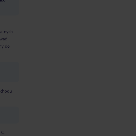
datnych
ować
śmy do
mochodu
 €.