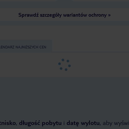
Sprawdź szczegóły wariantów ochrony
»
LENDARZ NAJNIŻSZYCH CEN
tnisko
,
długość pobytu
i
datę wylotu
, aby wyświe