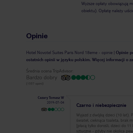
Wyższe opłaty obowiązują m.
obiektu). Opłatę należy uiści
Opinie
Hotel Novotel Suites Paris Nord 18eme
-
opinie
|
Opinie p
ostatnich opinii w języku polskim. Więcej informacji o 
Średnia ocena TripAdvisor:
Bardzo dobry
(1557 opinii)
Cezary Tomasz W
2019-07-04
Czarno i niebezpiecznie
Wyjazd z dwójką dzieci (10 lat).
świateł, cieknąca toaleta, brak 
[płacą tylko dorośli, dzieci do 1
sztuczne - gdyby nie okolica pew