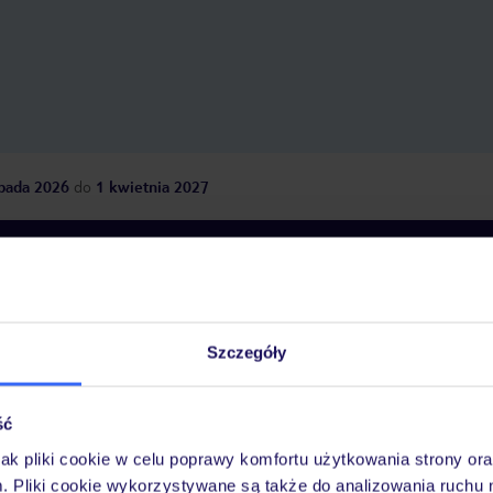
opada 2026
do
1 kwietnia 2027
Dlaczego warto wybrać TUI?
Szczegóły
óży
Tylko u nas opieka na
10
30 lat w Polsce
wakacjach 24/7
ść
jak pliki cookie w celu poprawy komfortu użytkowania strony or
m. Pliki cookie wykorzystywane są także do analizowania ruchu 
Ważn