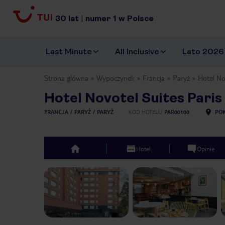
30
lat
|
numer
1
w Polsce
Last Minute
All Inclusive
Lato 2026
Strona główna
Wypoczynek
Francja
Paryż
Hotel No
Hotel Novotel Suites Pari
FRANCJA
PARYŻ
PARYŻ
KOD HOTELU
PAR00100
POK
Hotel
Opinie
top
Previous slide