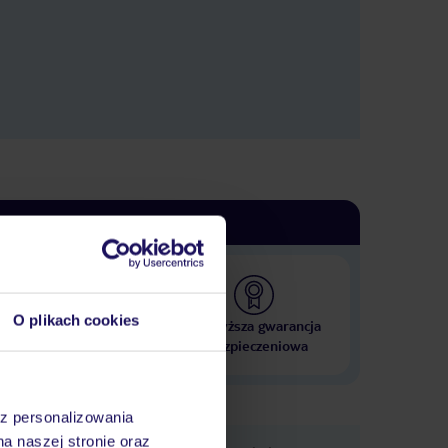
O plikach cookies
 000 hoteli w ponad 50
Najwyższa gwarancja
krajach
ubezpieczeniowa
az personalizowania
na naszej stronie oraz
e