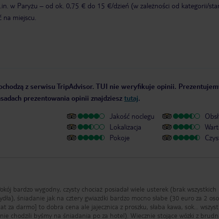
in. w Paryżu – od ok. 0,75 € do 15 €/dzień (w zależności od kategorii/st
ć na miejscu.
ochodzą z serwisu TripAdvisor. TUI nie weryfikuje opinii. Prezentujem
zasadach prezentowania opinii znajdziesz
tutaj
.
Jakość noclegu
Obsł
Lokalizacja
Wart
Pokoje
Czys
 Pokój bardzo wygodny, czysty chociaż posiadał wiele usterek (brak wszystkich
mydła), śniadanie jak na cztery gwiazdki bardzo mocno słabe (30 euro za 2 os
1 lat za darmo] to dobra cena ale jajecznica z proszku, słaba kawa, sok... wszys
nie chodzili byśmy na śniadania po za hotel). Wiecznie stojące wózki z brud