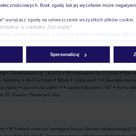
Pokoje
Wyżywienie
Atrakcje
infor
połecznościowych. Brak zgody lub jej wycofanie może negatywni
ie” wyrażasz zgodę na umieszczenie wszystkich plików cookie
wchodząc w zakładkę „Szczegóły”
ikach cookie znajdziesz w
polityce plików cookies
oraz
polity
Spersonalizuj
Z
ing
Zameldowanie od: 14:00:00
Wymeldowanie do: 12:00:00
Rok ot
y: bezpłatny
Wi-Fi w hotelu
Winda
Liczba wind: 1
Zwierzęta domow
za opłatą
Łączna liczba pięter: 9
Łączna liczba pokoi: 187
Formy płat
ub, EC Maestro, Mastercard, Visa
me
W hotelach może być wymagana kaucja (depozyt zabezpieczający), k
we wydatki lub szkody. Zazwyczaj jest ona pobierana kartą kredytową (j