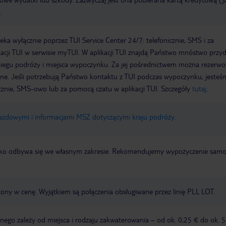
.
a wyłącznie poprzez TUI Service Center 24/7: telefonicznie, SMS i za
acji TUI w serwisie myTUI. W aplikacji TUI znajdą Państwo mnóstwo przy
biegu podróży i miejsca wypoczynku. Za jej pośrednictwem można rezerw
wne. Jeśli potrzebują Państwo kontaktu z TUI podczas wypoczynku, jeste
icznie, SMS-owo lub za pomocą czatu w aplikacji TUI. Szczegóły
tutaj
.
jazdowymi i informacjami MSZ dotyczącymi kraju podróży
.
otnisko odbywa się we własnym zakresie. Rekomendujemy wypożyczenie sa
zony w cenę. Wyjątkiem są połączenia obsługiwane przez linię PLL LOT.
ego zależy od miejsca i rodzaju zakwaterowania – od ok. 0,25 € do ok. 5