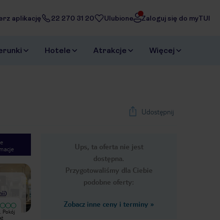
erz aplikację
22 270 31 20
Ulubione
Zaloguj się do myTUI
erunki
Hotele
Atrakcje
Więcej
Udostępnij
e
Ups, ta oferta nie jest
macje
1
/
18
dostępna.
Next slide
Przygotowaliśmy dla Ciebie
podobne oferty:
nii
)
Zobacz inne ceny i terminy
»
Bardzo dobry
Wyjątkowy
. Pokój
Hotel dobry. Piękne nowoczesne
Bardzo dobry hotel. Czysty, zadbany,
aż
pokoje. Osobno wc i łazienka.
nowoczesny. Piękne pokoje. Bardzo