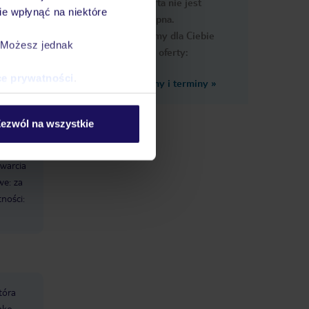
Ups, ta oferta nie jest
macje
e wpłynąć na niektóre
dostępna.
Przygotowaliśmy dla Ciebie
. Możesz jednak
podobne oferty:
ce prywatności
.
Zobacz inne ceny i terminy
»
ezwól na wszystkie
warcia
e: za
ności:
tóra
ako