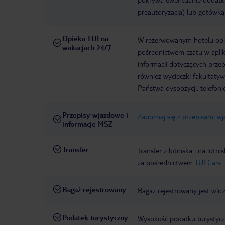
preautoryzacja) lub gotówką
Opieka TUI na
W rezerwowanym hotelu opiek
wakacjach 24/7
pośrednictwem czatu w aplik
informacji dotyczących prze
również wycieczki fakultaty
Państwa dyspozycji: telefon
Przepisy wjazdowe i
Zapoznaj się z przepisami w
informacje MSZ
Transfer
Transfer z lotniska i na l
za pośrednictwem
TUI Cars.
Bagaż rejestrowany
Bagaż rejestrowany jest wlic
Podatek turystyczny
Wysokość podatku turystyczn