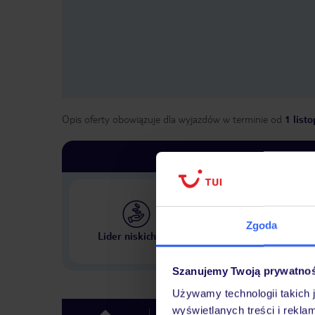
Opis oferty obowiązuje dla wyjazdów w terminie
od
1 list
Zgoda
Największe biuro podr
Lider niskich cen
w Polsce
Szanujemy Twoją prywatno
Używamy technologii takich 
wyświetlanych treści i rekla