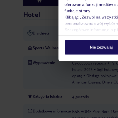
Hotel
Opinie
top
oferowania funkcji mediów s
funkcje strony.
Hotel
Klikając „Zezwól na wszystk
personalizować swój wybór 
Szczegółowe informacje o pl
Dla dzieci
Plac zabaw: bez opłat
Nie zezwalaj
Sport i Wellness
Sala fitness: bez opłat
Wyposażenie
Całodobowa recepcja
Park
hotelu: 2023
Sejf hotelow
opłatą
Obsługa pokojowa: 
American Express, Diners Cl
Kategoria lokalna
4 gwiazdki
Dodatkowe informacje
B&B HOME Paris Nord 18e
pokrywa ewentualne dodatko