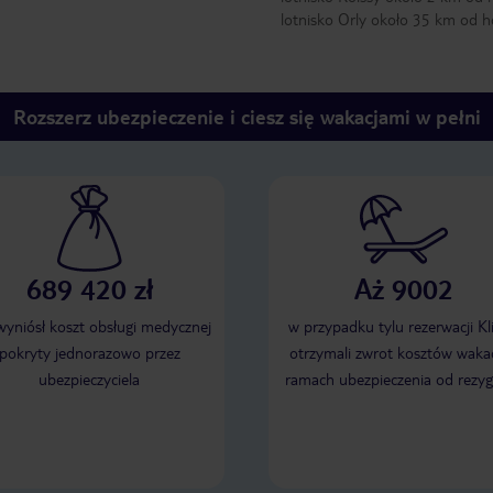
lotnisko Orly około 35 km od h
Rozszerz ubezpieczenie i ciesz się wakacjami w pełni
689 420 zł
Aż 9002
 wyniósł koszt obsługi medycznej
w przypadku tylu rezerwacji Kl
pokryty jednorazowo przez
otrzymali zwrot kosztów wakac
ubezpieczyciela
ramach ubezpieczenia od rezyg