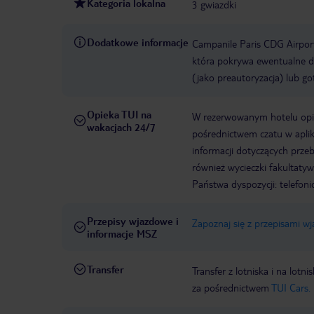
Kategoria lokalna
3 gwiazdki
Dodatkowe informacje
Campanile Paris CDG Airport
która pokrywa ewentualne d
(jako preautoryzacja) lub g
Opieka TUI na
W rezerwowanym hotelu opiek
wakacjach 24/7
pośrednictwem czatu w aplik
informacji dotyczących prze
również wycieczki fakultaty
Państwa dyspozycji: telefon
Przepisy wjazdowe i
Zapoznaj się z przepisami w
informacje MSZ
Transfer
Transfer z lotniska i na l
za pośrednictwem
TUI Cars.