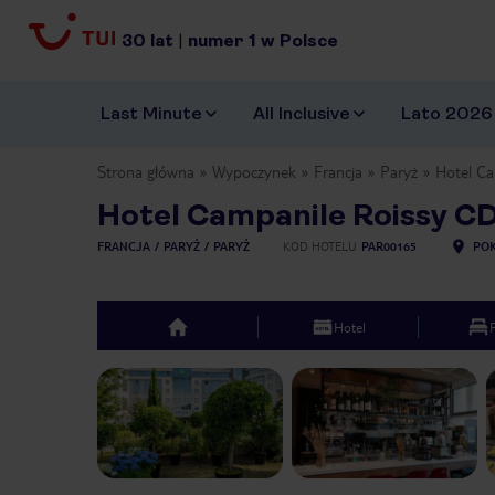
30
lat
|
numer
1
w Polsce
Last Minute
All Inclusive
Lato 2026
Strona główna
Wypoczynek
Francja
Paryż
Hotel C
Hotel Campanile Roissy C
FRANCJA
PARYŻ
PARYŻ
KOD HOTELU
PAR00165
POK
Hotel
top
Previous slide