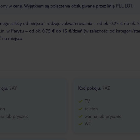
zony w cenę. Wyjątkiem są połączenia obsługiwane przez linię PLL LOT.
ego zależy od miejsca i rodzaju zakwaterowania – od ok. 0,25 € do ok. 5
in. w Paryżu – od ok. 0,75 € do 15 €/dzień (w zależności od kategorii/st
ć na miejscu.
koju
:
7AY
Kod pokoju
:
7AZ
TV
fon
telefon
a lub prysznic
wanna lub prysznic
WC