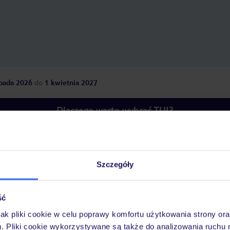
opada 2026
do
1 kwietnia 2027
Dlaczego warto wybrać TUI?
óży
Tylko u nas opieka na
10
Szczegóły
30 lat w Polsce
wakacjach 24/7
ść
jak pliki cookie w celu poprawy komfortu użytkowania strony or
Pokoje
Wyżywienie
Atrakcje
Ważne i
m. Pliki cookie wykorzystywane są także do analizowania ruchu 