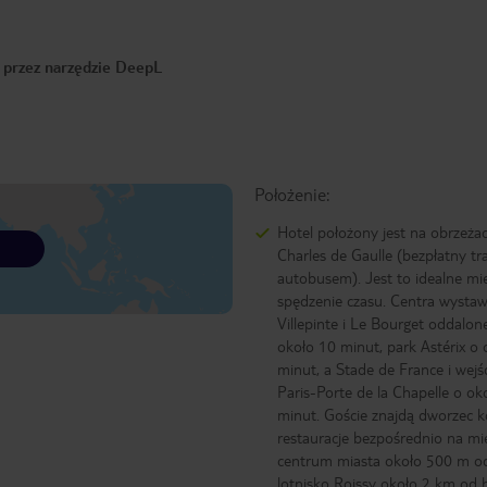
o przez narzędzie DeepL
Położenie:
Hotel położony jest na obrzeżac
Charles de Gaulle (bezpłatny tr
autobusem). Jest to idealne mi
spędzenie czasu. Centra wysta
Villepinte i Le Bourget oddalon
około 10 minut, park Astérix o
minut, a Stade de France i wejś
Paris-Porte de la Chapelle o ok
minut. Goście znajdą dworzec k
restauracje bezpośrednio na mie
centrum miasta około 500 m od
lotnisko Roissy około 2 km od h