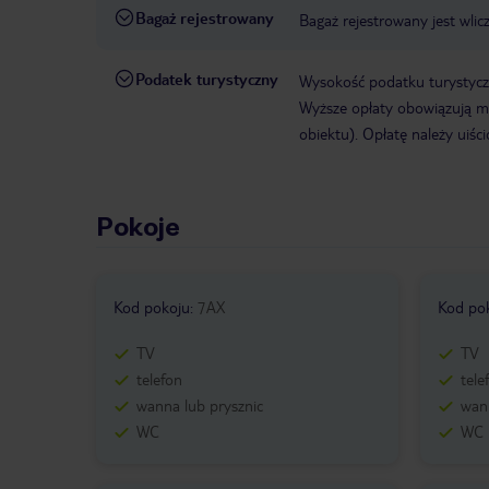
Bagaż rejestrowany
Bagaż rejestrowany jest wlic
Podatek turystyczny
Wysokość podatku turystyczn
Wyższe opłaty obowiązują m.
obiektu). Opłatę należy uiści
Pokoje
Kod pokoju
:
7AX
Kod po
TV
TV
telefon
tele
wanna lub prysznic
wann
WC
WC