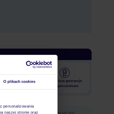
 000 hoteli w ponad 50
Najwyższa gwarancja
O plikach cookies
krajach
ubezpieczeniowa
az personalizowania
nformacje
na naszej stronie oraz
Ups, ta oferta nie jest