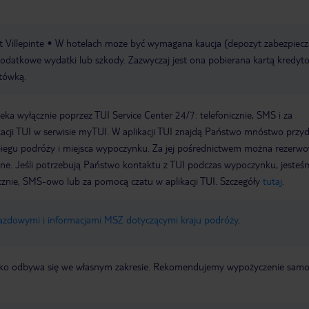
 Villepinte
W hotelach może być wymagana kaucja (depozyt zabezpiecza
odatkowe wydatki lub szkody. Zazwyczaj jest ona pobierana kartą kredyt
otówką.
a wyłącznie poprzez TUI Service Center 24/7: telefonicznie, SMS i za
acji TUI w serwisie myTUI. W aplikacji TUI znajdą Państwo mnóstwo przy
biegu podróży i miejsca wypoczynku. Za jej pośrednictwem można rezerw
wne. Jeśli potrzebują Państwo kontaktu z TUI podczas wypoczynku, jeste
icznie, SMS-owo lub za pomocą czatu w aplikacji TUI. Szczegóły
tutaj
.
jazdowymi i informacjami MSZ dotyczącymi kraju podróży
.
otnisko odbywa się we własnym zakresie. Rekomendujemy wypożyczenie sa