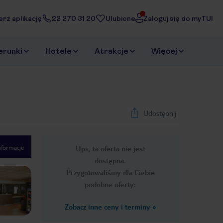
erz aplikację
22 270 31 20
Ulubione
Zaloguj się do myTUI
erunki
Hotele
Atrakcje
Więcej
Udostępnij
nformacje
Ups, ta oferta nie jest
1
/
19
dostępna.
Next slide
Przygotowaliśmy dla Ciebie
podobne oferty:
Zobacz inne ceny i terminy
»