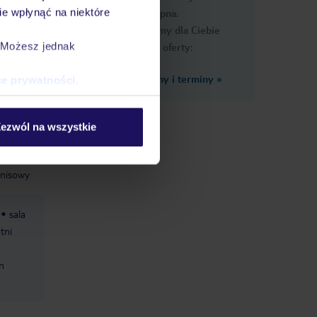
e wpłynąć na niektóre
dostępna.
Przygotowaliśmy dla Ciebie
. Możesz jednak
podobne oferty:
Zobacz inne ceny i terminy
»
ce prywatności
.
ezwól na wszystkie
i
enisowy
sala
tni
n