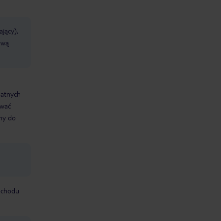
jący),
ową
datnych
ować
śmy do
mochodu