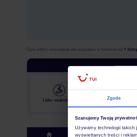
Opis oferty obowiązuje dla wyjazdów w terminie
od
1 list
Największe biuro podr
Zgoda
Lider niskich cen
w Polsce
Szanujemy Twoją prywatno
Używamy technologii takich 
Hotel
wyświetlanych treści i rekla
top