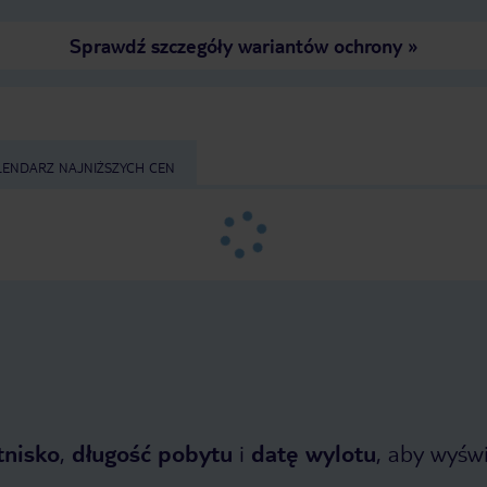
Sprawdź szczegóły wariantów ochrony
»
LENDARZ NAJNIŻSZYCH CEN
tnisko
,
długość pobytu
i
datę wylotu
, aby wyświe