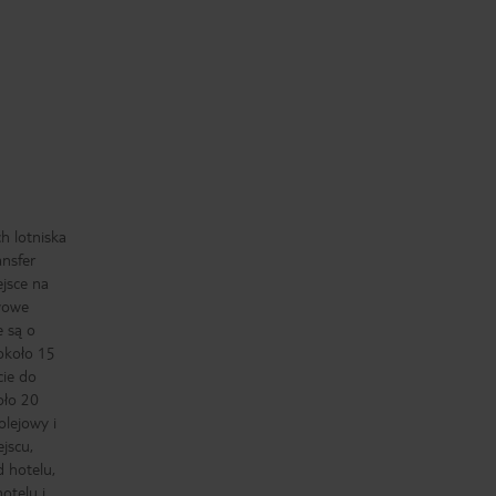
h lotniska
ansfer
ejsce na
wowe
e są o
 około 15
cie do
oło 20
olejowy i
jscu,
 hotelu,
otelu i