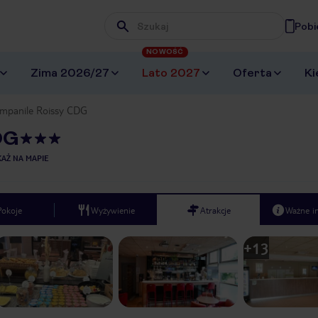
Pobi
Wpisz frazę, której szukasz
NOWOŚĆ
Zima 2026/27
Lato 2027
Oferta
Ki
ampanile Roissy CDG
DG
AŻ NA MAPIE
Pokoje
Wyżywienie
Atrakcje
Ważne i
+
13