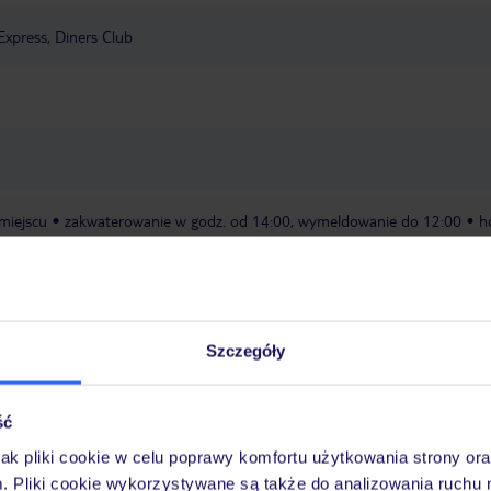
Express, Diners Club
miejscu
zakwaterowanie w godz. od 14:00, wymeldowanie do 12:00
h
ach może być wymagana kaucja (depozyt zabezpieczający), która pokryw
i lub szkody. Zazwyczaj jest ona pobierana kartą kredytową (jako
.
Szczegóły
a wyłącznie poprzez TUI Service Center 24/7: telefonicznie, SMS i za
acji TUI w serwisie myTUI. W aplikacji TUI znajdą Państwo mnóstwo przy
biegu podróży i miejsca wypoczynku. Za jej pośrednictwem można rezerw
ść
wne. Jeśli potrzebują Państwo kontaktu z TUI podczas wypoczynku, jeste
jak pliki cookie w celu poprawy komfortu użytkowania strony or
icznie, SMS-owo lub za pomocą czatu w aplikacji TUI. Szczegóły
tutaj
.
m. Pliki cookie wykorzystywane są także do analizowania ruchu 