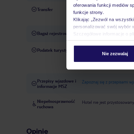
oferowania funkcji mediów s
Transfer
Transfer z lotniska i na l
funkcje strony.
za pośrednictwem
TUI Cars.
Klikając „Zezwól na wszystk
personalizować swój wybór 
Bagaż rejestrowany
Bagaż rejestrowany jest wlic
Szczegółowe informacje o pl
Podatek turystyczny
Wysokość podatku turystyczn
Nie zezwalaj
Wyższe opłaty obowiązują m.
obiektu). Opłatę należy uiści
Przepisy wjazdowe i
Zapoznaj się z przepisami w
informacje MSZ
Niepełnosprawność
Hotel nie jest przystosowan
ruchowa
Opinie