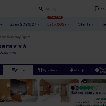
Pobi
Wpisz frazę, której szukasz
NOWOŚĆ
Zima 2026/27
Lato 2027
Oferta
Ki
stern Ronceray Opera
pera
AŻ NA MAPIE
Ważn
Pokoje
Wyżywienie
Atrakcje
infor
+
2
Bardzo dobry
(
1234
opi
Plusy - hotel niedaleko centrum
Lokalizacja SUPER!!! Samo Ce
miasta. Minusy - mikro - pokoje.
w pobliżu Opery, Galerii La Fa