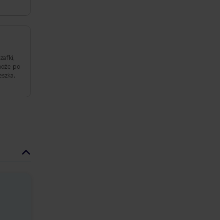
zafki,
może po
eszka,