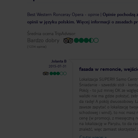
Best Western Ronceray Opera
-
opinie
|
Opinie pochodzą z
opinii w języku polskim. Więcej informacji o zasadach p
Średnia ocena TripAdvisor:
Bardzo dobry
(1234 opinie)
Jolanta B
2015-07-31
fasada w remoncie, wejście
Lokalizacja SUPER!!! Samo Centru
Śniadanie - szwedzki stół - kont
Pokój - to już mniej OK ze względ
walizki nie ma gdzie położyć, że
da radę! A pokój dwuosobowy. Łaz
zawsze zapytać o lokalizację twoj
schodowej i wind), to noc masz n
cenę (w promocji, z miesięczną r
na lokalizację w Paryżu, to da r
znaleźć, więc zamiast skorzystać 
Czytaj więcej
»