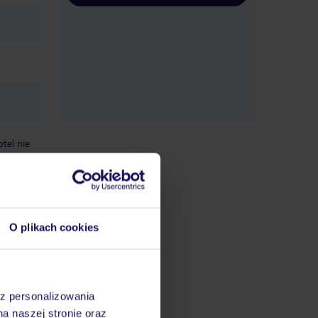
otel nie
a
O plikach cookies
datnych
ować
śmy do
az personalizowania
na naszej stronie oraz