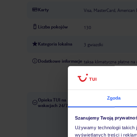
Karty
Visa, MasterCard, American 
Liczba pokojów
130
Kategoria lokalna
3 gwiazdki
Dodatkowe informacje
taksa klimatyczna płatne na 
akceptuje zwierząt
W hotel
ewentualne dodatkowe wydatk
preautoryzacja) lub gotówką
Zgoda
Opieka TUI na
W rezerwowanym hotelu opiek
wakacjach 24/7
pośrednictwem czatu w aplik
informacji dotyczących prze
Szanujemy Twoją prywatno
również wycieczki fakultaty
Używamy technologii takich 
Państwa dyspozycji: telefon
wyświetlanych treści i rekla