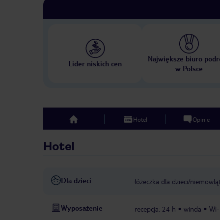
Największe biuro podr
Lider niskich cen
w Polsce
Hotel
Opinie
top
Hotel
Dla dzieci
łóżeczka dla dzieci/niemowląt
Wyposażenie
recepcja: 24 h
winda
Wi-