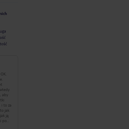
nich
uga
ość
tość
o OK.
e.
et
 wtedy
, aby
tki
i to za
to jak
jak ją
ki po