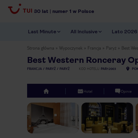
30
lat
|
numer
1
w Polsce
Last Minute
All Inclusive
Lato 2026
Strona główna
Wypoczynek
Francja
Paryż
Best We
Best Western Ronceray O
FRANCJA
PARYŻ
PARYŻ
KOD HOTELU
PAR12003
POK
Hotel
Opinie
top
Previous slide