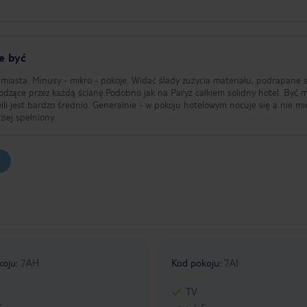
e być
miasta. Minusy - mikro - pokoje. Widać ślady zużycia materiału, podrapane s
chodzące przez każdą ścianę.Podobno jak na Paryż całkiem solidny hotel. Być 
wili jest bardzo średnio. Generalnie - w pokoju hotelowym nocuje się a nie mi
ziej spełniony.
koju
:
7AH
Kod pokoju
:
7AI
TV