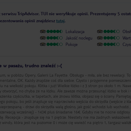
 serwisu TripAdvisor. TUI nie weryfikuje opinii. Prezentujemy 5 ostat
rezentowania opinii znajdziesz
tutaj
.
Lokalizacja
Obsł
Jakość noclegu
Wart
Pokoje
Czys
 w pasażu, trudno znaleźć :-(
m, w pobliżu Opery, Galerii La Fayette. Obsługa - miła, ale bez rewelacji. T
ynentalne, OK. Każdy znajdzie coś dla siebie. Czysto i przyjemne pomieszczeni
u na wielkość pokoju. Klitka i już! Wielkie łóżko i z 3 stron po około 1 m. Naw
by otworzyć, no chyba że na łóżku. Ale zawsze można przesunąć łóżko w bok i
ienka czyściutka, w tapetach, ale znowu klitka, obijasz się o ściany. Pamiętaj
ego pokoju, bo jeśli znajduje się naprzeciwko wejścia do skrzydła (wejście z kla
ieprzespaną - drzwi do skrzydła walą głośno, jak gość wchodzi lub wychodzi... 
ezerwacją wcześniej) - 143€ plus śniadanie 16€. Gdyby nie te nocne odgłosy 
adę. Recepcja - znajduje się na 1 piętrze. Niestety nie ma żadnych wskazówek 
z windy, która jest na poziomie 0 i może cię wwieźć na piętro 1, targasz waliz
niemal 40 schodach (wysokie 1-sze piętro).