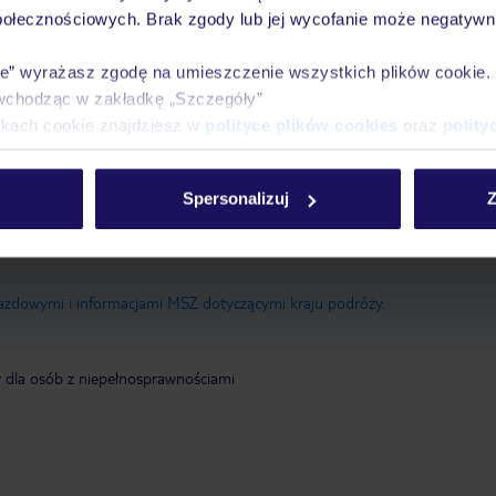
połecznościowych. Brak zgody lub jej wycofanie może negatywni
otnisko odbywa się we własnym zakresie. Rekomendujemy wypożyczenie sa
ie” wyrażasz zgodę na umieszczenie wszystkich plików cookie
wchodząc w zakładkę „Szczegóły”
zony w cenę. Wyjątkiem są połączenia obsługiwane przez linię PLL LOT.
ikach cookie znajdziesz w
polityce plików cookies
oraz
polity
ego zależy od miejsca i rodzaju zakwaterowania – od ok. 0,25 € do ok. 5
Spersonalizuj
Z
in. w Paryżu – od ok. 0,75 € do 15 €/dzień (w zależności od kategorii/st
ć na miejscu.
jazdowymi i informacjami MSZ dotyczącymi kraju podróży
.
y dla osób z niepełnosprawnościami