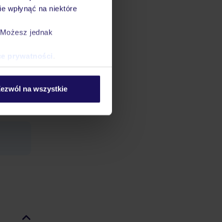
e wpłynąć na niektóre
mochodu
. Możesz jednak
ce prywatności
.
 €.
ezwól na wszystkie
andardu