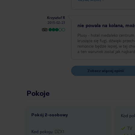
Krzysztof R
2015-02-23
nie powala na kolana, moż
Plusy - hotel niedaleko centrum 
kruszące się fugi, dźwięki prze
remoncie będzie lepiej, w tej ch
a ten warunek został jak najbard
Zobacz więcej opinii
Pokoje
Pokój 2-osobowy
1 /
1
Kod po
TV
Kod pokoju
:
DZX1