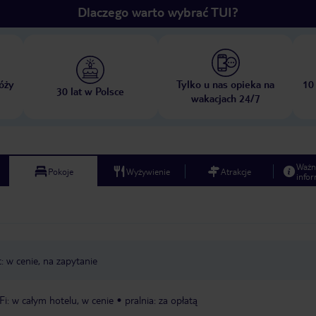
Dlaczego warto wybrać TUI?
óży
Tylko u nas opieka na
10
30 lat w Polsce
wakacjach 24/7
Ważn
Pokoje
Wyżywienie
Atrakcje
infor
: w cenie, na zapytanie
Fi: w całym hotelu, w cenie
pralnia: za opłatą