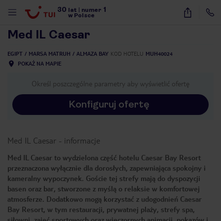
30
1
1
/
17
lat
|
numer
w Polsce
Med IL Caesar
EGIPT
MARSA MATRUH
ALMAZA BAY
KOD HOTELU
MUH40024
POKAŻ NA MAPIE
Określ poszczególne parametry aby wyświetlić ofertę
Konfiguruj ofertę
Med IL Caesar
-
informacje
Med IL Caesar to wydzielona część hotelu Caesar Bay Resort
przeznaczona wyłącznie dla dorosłych, zapewniająca spokojny i
kameralny wypoczynek. Goście tej strefy mają do dyspozycji
basen oraz bar, stworzone z myślą o relaksie w komfortowej
atmosferze. Dodatkowo mogą korzystać z udogodnień Caesar
nute
Bay Resort, w tym restauracji, prywatnej plaży, strefy spa,
siłowni, zajęć sportowych oraz wieczornych animacji, pokazów i