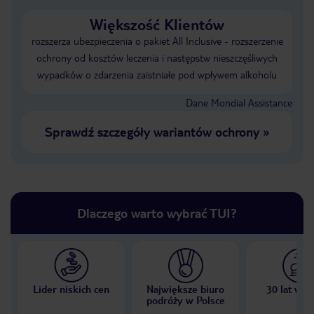
Większość Klientów
rozszerza ubezpieczenia o pakiet All Inclusive - rozszerzenie
ochrony od kosztów leczenia i następstw nieszczęśliwych
wypadków o zdarzenia zaistniałe pod wpływem alkoholu
Dane Mondial Assistance
Sprawdź szczegóły wariantów ochrony
»
Dlaczego warto wybrać TUI?
Lider niskich cen
Największe biuro
30 lat w P
podróży w Polsce