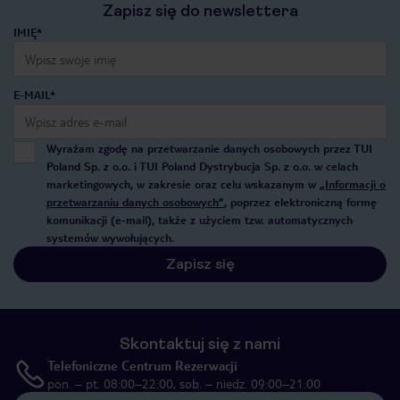
Zapisz się do newslettera
IMIĘ*
E-MAIL*
Wyrażam zgodę na przetwarzanie danych osobowych przez TUI
Poland Sp. z o.o. i TUI Poland Dystrybucja Sp. z o.o. w celach
marketingowych, w zakresie oraz celu wskazanym w
„Informacji o
przetwarzaniu danych osobowych”
, poprzez elektroniczną formę
komunikacji (e-mail), także z użyciem tzw. automatycznych
systemów wywołujących.
Zapisz się
Skontaktuj się z nami
Telefoniczne Centrum Rezerwacji
pon. – pt. 08:00–22:00, sob. – niedz. 09:00–21:00