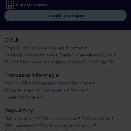
Biura stacjonarne
Znajdź na mapie
O TUI
Grupa TUI
TUI Poland
Kariera
Kontakt
Gwarancja ubezpieczeniowa
Opieka TUI na wakacjach 24/7
TUI.cz
Dane osobowe
Aplikacja mobilna TUI
Opinie TUI
Przydatne informacje
Podróż z TUI
Wakacje samolotem
Reklamacje
Status reklamacji
Ubezpieczenia
Parkingi
Hotele przy lotniskach
Regulaminy
Regulamin strony
Polityka prywatności
Polityka cookies
Bilety czarterowe
Warunki imprez turystycznych