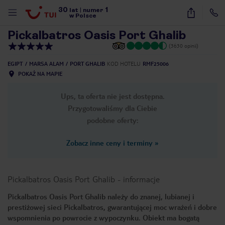
30
1
1
/
65
lat
|
numer
w Polsce
Pickalbatros Oasis Port Ghalib
(3630 opinii)
EGIPT
MARSA ALAM
PORT GHALIB
KOD HOTELU
RMF25006
POKAŻ NA MAPIE
Ups, ta oferta nie jest dostępna.
Przygotowaliśmy dla Ciebie
podobne oferty:
Zobacz inne ceny i terminy
»
Pickalbatros Oasis Port Ghalib
-
informacje
Pickalbatros Oasis Port Ghalib należy do znanej, lubianej i
prestiżowej sieci Pickalbatros, gwarantującej moc wrażeń i dobre
nute
wspomnienia po powrocie z wypoczynku. Obiekt ma bogatą