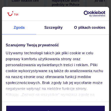
Lider niskich cen
Największe biuro
30 lat w P
podróży w Polsce
Zgoda
Szczegóły
O plikach cookies
Hotel
Szanujemy Twoją prywatność
Używamy technologii takich jak pliki cookie w celu
Opinie
poprawy komfortu użytkowania strony oraz
personalizowania wyświetlanych treści i reklam. Pliki
cookie wykorzystywane są także do analizowania ruchu
Pokoje
na naszej stronie oraz oferowania funkcji mediów
społecznościowych. Brak zgody lub jej wycofanie może
negatywnie wpłynąć na niektóre funkcje strony.
Wyżywienie
Klikając „Zezwól na wszystkie” wyrażasz zgodę na
umieszczenie wszystkich plików cookie. Możesz jednak
personalizować swój wybór wchodząc w zakładkę
Atrakcje